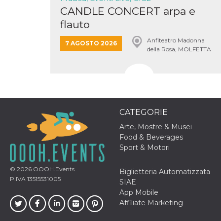
correttamente.
CANDLE CONCERT arpa e
Storage declaration
flauto
Storage
Nome
Descrizione
Anfiteatro Madonna
type
7 AGOSTO 2026
della Rosa, MOLFETTA
fbssls_314278995690155
Session
storage
wpEmojiSettingsSupports
Session
storage
cn_uc__
Local
storage
CATEGORIE
Arte, Mostre & Musei
Food & Beverages
Sport & Motori
© 2026
OOOH.Events
Biglietteria Automatizzata
P.IVA 13515531005
SIAE
Provider /
Nome
Scadenza
Descrizione
Dominio
App Mobile
Affiliate Marketing
c_user
4
Cookie di a
Meta
settimane
utente. Può
Platform Inc.
2 giorni
essere di se
.facebook.com