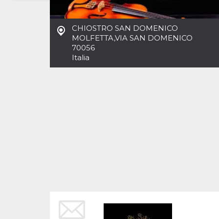
Necessari
Marketing
CHIOSTRO SAN DOMENICO
I cookie strettamente necessari o tecnici sono
MOLFETTA
,
VIA SAN DOMENICO
indispensabili al funzionamento del sito. I
70056
servizi qui presenti non potranno funzionare
Italia
senza.
Provider /
Nome
Scadenza
Descrizione
Dominio
cf_clearance
1 anno
Clearance
Cloudflare,
Cookie from
Inc.
CloudFlare
.oooh.events
stores the proof
of challenge
passed. It is
used to no
longer issue a
captcha or
jschallenge
challenge if
present. It is
required to
reach origin
server.
wordpress_test_cookie
Sessione
Cookie di
Automattic
Wordpress,
Inc.
verifica che il