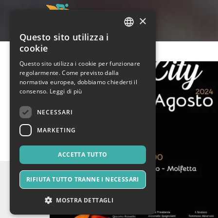
×
Questo sito utilizza i
ITALIAN
cookie
ENGLISH
Questo sito utilizza i cookie per funzionare
regolarmente. Come previsto dalla
SPANISH
normativa europea, dobbiamo chiederti il
consenso.
Leggi di più
NECESSARI
MARKETING
ACCETTA TUTTO
RIFIUTA TUTTO TRANNE I NECESSARI
MOSTRA DETTAGLI