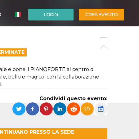
G
LOGIN
CREA EVENTO
ESPAÑOL
ENGLISH
ERMINATE
nale e pone il PIANOFORTE al centro di
e, bello e magico, con la collaborazione
.
Condividi questo evento:
ONTINUANO PRESSO LA SEDE