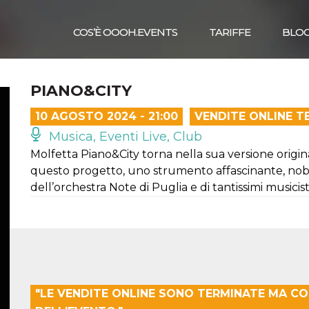
COS’È OOOH.EVENTS
TARIFFE
BLO
PIANO&CITY
10 AGOSTO 2024 - 21:00
VENDITE ONLINE T
Musica, Eventi Live, Club
Molfetta Piano&City torna nella sua versione origi
questo progetto, uno strumento affascinante, nobil
dell’orchestra Note di Puglia e di tantissimi musicisti
"LE VENDITE ONLINE SONO TERMINATE MA C