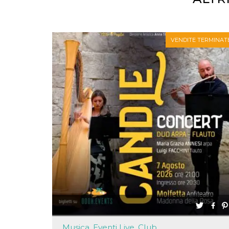
mese
viene
m.stripe.com
generalmente
utilizzato per le
prestazioni e
l'ottimizzazione
dei servizi di
VENDITE TERMINAT
elaborazione
dei pagamenti,
facilitando la
memorizzazione
dei contenuti
sul browser per
rendere le
pagine più
veloci.
CookieScriptConsent
4
Questo cookie
CookieScript
settimane
viene utilizzato
oooh.events
2 giorni
dal servizio
Cookie-
Script.com per
ricordare le
preferenze di
consenso sui
cookie dei
visitatori. È
necessario che il
banner dei
cookie di
Cookie-
Script.com
funzioni
Musica, Eventi Live, Club