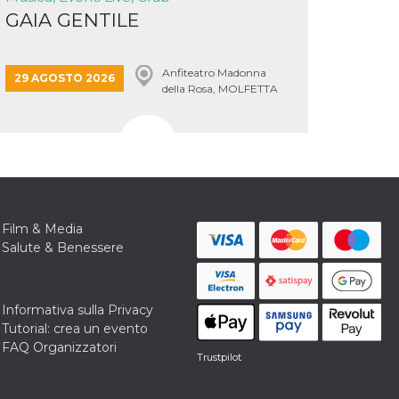
GAIA GENTILE
Anfiteatro Madonna
29 AGOSTO 2026
della Rosa, MOLFETTA
Film & Media
Salute & Benessere
Informativa sulla Privacy
Tutorial: crea un evento
FAQ Organizzatori
Trustpilot