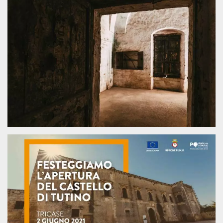
.oooh.events
browser accetti i
cookie.
PHPSESSID
Sessione
Cookie
PHP.net
generato da
oooh.events
applicazioni
basate sul
linguaggio PHP.
Si tratta di un
identificatore
generico
utilizzato per
mantenere le
variabili di
sessione utente.
Normalmente è
un numero
generato in
modo casuale, il
modo in cui
viene utilizzato
può essere
specifico per il
sito, ma un
buon esempio è
mantenere uno
stato di accesso
per un utente
tra le pagine.
m
1 anno 1
Questo cookie
Stripe