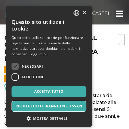
×
ORE 11 – VISITA GUIDATA AL CASTELLO DI
Questo sito utilizza i
ITALIAN
cookie
ENGLISH
ORE 11 – VISITA GUIDATA AL
Questo sito utilizza i cookie per funzionare
regolarmente. Come previsto dalla
CASTELLO DI TUTINO –
SPANISH
normativa europea, dobbiamo chiederti il
FESTEGGIAMO L’APERTURA
consenso.
Leggi di più
INSIEME
NECESSARI
2 GIUGNO 2021 - 11:00
MARKETING
VENDITE ONLINE TERMINATE
Escursioni & Visite Guidate
ACCETTA TUTTO
In questa visita guidata si parlerà della storia del
Castello e il futuro come un centro dedicato alle
RIFIUTA TUTTO TRANNE I NECESSARI
sette forme d’arte, ma anche ai cinque sensi. Si
visiteranno gli spazi rinovati negli ultimi due anni, e
MOSTRA DETTAGLI
quelli destinati a restauro nel futuro.