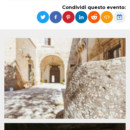
Condividi questo evento:
Necessari
Marketing
I cookie strettamente necessari o tecnici sono
indispensabili al funzionamento del sito. I
servizi qui presenti non potranno funzionare
senza.
Provider /
Nome
Scadenza
Descrizione
Dominio
cf_clearance
1 anno
Clearance
Cloudflare,
Cookie from
Inc.
CloudFlare
.oooh.events
stores the proof
of challenge
passed. It is
used to no
longer issue a
captcha or
jschallenge
challenge if
present. It is
required to
reach origin
server.
wordpress_test_cookie
Sessione
Cookie di
Automattic
Wordpress,
Inc.
verifica che il