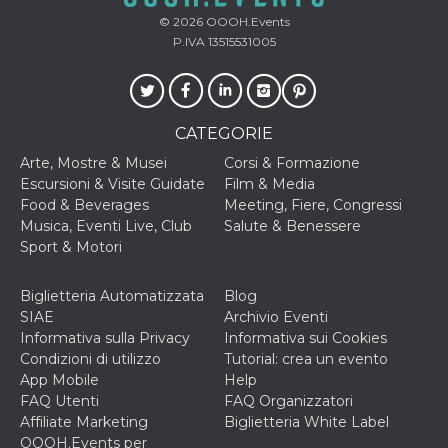
© 2026
OOOH.Events
VISITOR_INFO1_LIVE
5 mesi 4
Questo cook
Google LLC
settimane
impostato 
.youtube.com
P.IVA 13515531005
Youtube pe
tenere tracc
delle prefe
dell'utente p
video di Yo
incorporati 
CATEGORIE
siti; può an
determinare 
Arte, Mostre & Musei
Corsi & Formazione
visitatore de
web sta
Escursioni & Visite Guidate
Film & Media
utilizzando 
Food & Beverages
Meeting, Fiere, Congressi
nuova o la
vecchia ver
Musica, Eventi Live, Club
Salute & Benessere
dell'interfac
Sport & Motori
Youtube.
VISITOR_PRIVACY_METADATA
5 mesi 4
Questo coo
YouTube
settimane
viene utiliz
.youtube.com
Biglietteria Automatizzata
Blog
per memori
SIAE
Archivio Eventi
le scelte di
consenso e
Informativa sulla Privacy
Informativa sui Cookies
privacy dell
Condizioni di utilizzo
Tutorial: crea un evento
per la loro
interazione 
App Mobile
Help
sito. Registr
FAQ Utenti
FAQ Organizzatori
sul consens
visitatore r
Affiliate Marketing
Biglietteria White Label
a varie poli
OOOH.Events per
impostazion