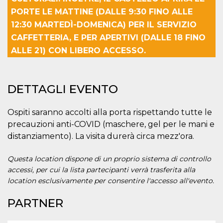
correttamente.
PORTE LE MATTINE (DALLE 9:30 FINO ALLE
Storage declaration
12:30 MARTEDÌ-DOMENICA) PER IL SERVIZIO
Storage
CAFFETTERIA, E PER APERTIVI (DALLE 18 FINO
Nome
Descrizione
type
ALLE 21) CON LIBERO ACCESSO.
fbssls_314278995690155
Session
storage
wpEmojiSettingsSupports
Session
DETTAGLI EVENTO
storage
cn_uc__
Local
storage
Ospiti saranno accolti alla porta rispettando tutte le
precauzioni anti-COVID (maschere, gel per le mani e
distanziamento). La visita durerà circa mezz'ora.
Questa location dispone di un proprio sistema di controllo
accessi, per cui la lista partecipanti verrà trasferita alla
location esclusivamente per consentire l'accesso all'evento.
Provider /
Nome
Scadenza
Descrizione
Dominio
PARTNER
c_user
4
Cookie di a
Meta
settimane
utente. Può
Platform Inc.
2 giorni
essere di se
.facebook.com