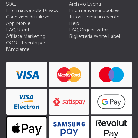
secondi
Cloudflare 
.hubspot.com
SIAE
Archivio Eventi
distinguere 
Informativa sulla Privacy
Informativa sui Cookies
umani e bot
vantaggioso 
Condizioni di utilizzo
Tutorial: crea un evento
sito Web, al
App Mobile
Help
di effettuar
rapporti val
FAQ Utenti
FAQ Organizzatori
sull'utilizzo
Affiliate Marketing
Biglietteria White Label
proprio sit
OOOH.Events per
_cfuvid
.hubspot.com
Sessione
Questo coo
l’Ambiente
viene utiliz
Cloudflare 
monitorare 
utenti attra
le sessioni 
ottimizzare
l'esperienza
dell'utente
mantenendo
coerenza de
sessione e
fornendo se
personalizza
YSC
Sessione
Questo cook
Google LLC
impostato 
.youtube.com
YouTube pe
tenere tracc
delle
visualizzazi
video incorp