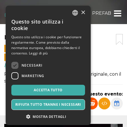
×
PREFAB
Questo sito utilizza i
ITALIAN
cookie
ENGLISH
PREFAB
Questo sito utilizza i cookie per funzionare
regolarmente. Come previsto dalla
SPANISH
normativa europea, dobbiamo chiederti il
17 GIUGNO 2022 - 17:00
consenso.
Leggi di più
VENDITE ONLINE TERMINATE
NECESSARI
Musica, Eventi Live, Club
Prefab è un progetto visivo e sonoro originale, con il
MARKETING
sostegno del Centro Ceco di Roma.
ACCETTA TUTTO
Condividi questo evento:
RIFIUTA TUTTO TRANNE I NECESSARI
MOSTRA DETTAGLI