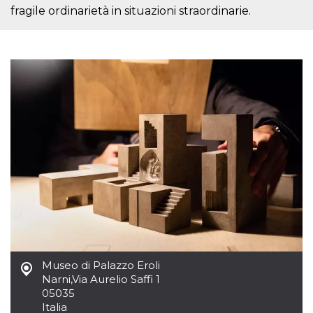
mese
viene
m.stripe.com
fragile ordinarietà in situazioni straordinarie.
generalmente
utilizzato per le
prestazioni e
l'ottimizzazione
dei servizi di
elaborazione
dei pagamenti,
facilitando la
memorizzazione
dei contenuti
sul browser per
rendere le
pagine più
veloci.
CookieScriptConsent
4
Questo cookie
CookieScript
settimane
viene utilizzato
oooh.events
2 giorni
dal servizio
Cookie-
Script.com per
ricordare le
preferenze di
consenso sui
cookie dei
visitatori. È
necessario che il
Museo di Palazzo Eroli
banner dei
cookie di
Narni
,
Via Aurelio Saffi 1
Cookie-
05035
Script.com
funzioni
Italia