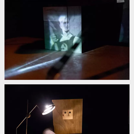
Necessari
Marketing
I cookie strettamente necessari o tecnici sono
indispensabili al funzionamento del sito. I
servizi qui presenti non potranno funzionare
senza.
Provider /
Nome
Scadenza
Descrizione
Dominio
cf_clearance
1 anno
Clearance
Cloudflare,
Cookie from
Inc.
CloudFlare
.oooh.events
stores the proof
of challenge
passed. It is
used to no
longer issue a
captcha or
jschallenge
challenge if
present. It is
required to
reach origin
server.
wordpress_test_cookie
Sessione
Cookie di
Automattic
Wordpress,
Inc.
verifica che il