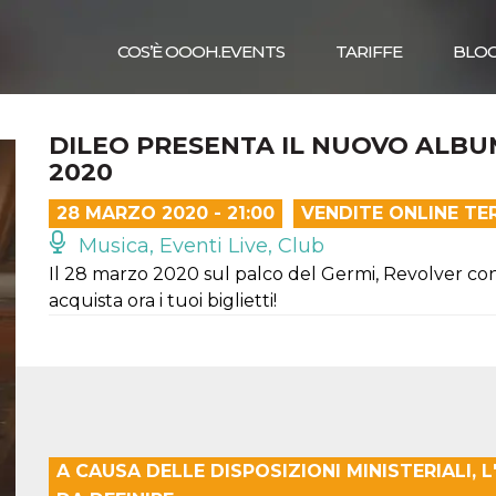
COS’È OOOH.EVENTS
TARIFFE
BLO
DILEO PRESENTA IL NUOVO ALB
2020
28 MARZO 2020 - 21:00
VENDITE ONLINE TE
Musica, Eventi Live, Club
Il 28 marzo 2020 sul palco del Germi, Revolver conc
acquista ora i tuoi biglietti!
A CAUSA DELLE DISPOSIZIONI MINISTERIALI,