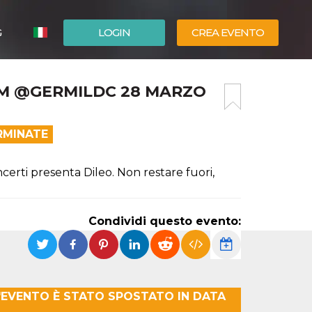
G
LOGIN
CREA EVENTO
ESPAÑOL
UM @GERMILDC 28 MARZO
ENGLISH
RMINATE
erti presenta Dileo. Non restare fuori,
Condividi questo evento:
 L'EVENTO È STATO SPOSTATO IN DATA