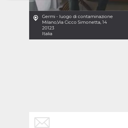
Necessari
Marketing
Germi - luogo di contaminazione
I cookie strettamente necessari o tecnici sono
Milano
,
Via Cicco Simonetta, 14
indispensabili al funzionamento del sito. I
20123
servizi qui presenti non potranno funzionare
Italia
senza.
Provider /
Nome
Scadenza
Descrizione
Dominio
cf_clearance
1 anno
Clearance
Cloudflare,
Cookie from
Inc.
CloudFlare
.oooh.events
stores the proof
of challenge
passed. It is
used to no
longer issue a
captcha or
jschallenge
challenge if
present. It is
required to
reach origin
server.
wordpress_test_cookie
Sessione
Cookie di
Automattic
Wordpress,
Inc.
verifica che il