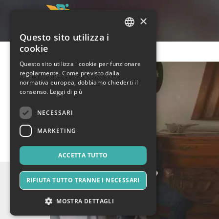
×
Questo sito utilizza i
ITALIAN
cookie
ENGLISH
Questo sito utilizza i cookie per funzionare
regolarmente. Come previsto dalla
SPANISH
normativa europea, dobbiamo chiederti il
consenso.
Leggi di più
NECESSARI
MARKETING
ACCETTA TUTTO
RIFIUTA TUTTO TRANNE I NECESSARI
MOSTRA DETTAGLI