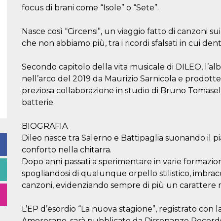
focus di brani come “Isole” o “Sete”.
Nasce così “Circensi”, un viaggio fatto di canzoni sui
che non abbiamo più, tra i ricordi sfalsati in cui dentr
Secondo capitolo della vita musicale di DILEO, l’al
nell’arco del 2019 da Maurizio Sarnicola e prodott
preziosa collaborazione in studio di Bruno Tomasello 
batterie.
BIOGRAFIA
Dileo nasce tra Salerno e Battipaglia suonando il 
conforto nella chitarra.
Dopo anni passati a sperimentare in varie formazioni
spogliandosi di qualunque orpello stilistico, imbra
canzoni, evidenziando sempre di più un carattere m
L’EP d’esordio “La nuova stagione”, registrato con l
Amoresano, sarà pubblicato da Dissonanze Records 