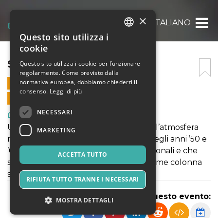
×
SABATO ITALIANO
Questo sito utilizza i
ITALIAN
cookie
ENGLISH
SABATO ITALIANO
Questo sito utilizza i cookie per funzionare
regolarmente. Come previsto dalla
SPANISH
normativa europea, dobbiamo chiederti il
14 AGOSTO 2024 - 21:00
consenso.
Leggi di più
VENDITE ONLINE TERMINATE
NECESSARI
Arte, Mostre & Musei
Un omaggio alla musica del passato, all’atmosfera
MARKETING
magica e un po’ nostalgica dell’Italia degli anni ’50 e
’60, che ha conquistato artisti internazionali e che
ACCETTA TUTTO
spesso il cinema sceglie ancora oggi come colonna
sonora fortemente evocativa.
RIFIUTA TUTTO TRANNE I NECESSARI
Condividi questo evento:
MOSTRA DETTAGLI