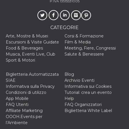
P.IVA 13515531005
privacy,
garantendo 
loro prefer
siano onora
nelle sessio
future.
CATEGORIE
__Secure-ROLLOUT_TOKEN
.youtube.com
5 mesi 4
Utilizzato d
settimane
YouTube pe
Arte, Mostre & Musei
Corsi & Formazione
gestire
Escursioni & Visite Guidate
Film & Media
l'implement
e la
Food & Beverages
Meeting, Fiere, Congressi
sperimenta
Musica, Eventi Live, Club
Salute & Benessere
delle funzio
Aiuta Googl
Sport & Motori
controllare 
nuove
funzionalità
Biglietteria Automatizzata
Blog
modifiche
dell'interfac
SIAE
Archivio Eventi
vengono mo
Informativa sulla Privacy
Informativa sui Cookies
agli utenti
nell'ambito 
Condizioni di utilizzo
Tutorial: crea un evento
e
App Mobile
Help
implementa
graduali,
FAQ Utenti
FAQ Organizzatori
garantendo
Affiliate Marketing
Biglietteria White Label
un'esperien
coerente pe
OOOH.Events per
determinat
l’Ambiente
utente dura
esperiment