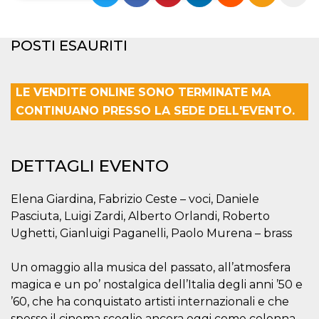
Necessari
Marketing
POSTI ESAURITI
I cookie strettamente necessari o tecnici sono
indispensabili al funzionamento del sito. I
servizi qui presenti non potranno funzionare
senza.
LE VENDITE ONLINE SONO TERMINATE MA
Provider /
CONTINUANO PRESSO LA SEDE DELL'EVENTO.
Nome
Scadenza
Descrizione
Dominio
cf_clearance
1 anno
Clearance
Cloudflare,
Cookie from
Inc.
CloudFlare
.oooh.events
DETTAGLI EVENTO
stores the proof
of challenge
passed. It is
Elena Giardina, Fabrizio Ceste – voci, Daniele
used to no
longer issue a
Pasciuta, Luigi Zardi, Alberto Orlandi, Roberto
captcha or
jschallenge
Ughetti, Gianluigi Paganelli, Paolo Murena – brass
challenge if
present. It is
required to
Un omaggio alla musica del passato, all’atmosfera
reach origin
server.
magica e un po’ nostalgica dell’Italia degli anni ’50 e
wordpress_test_cookie
Sessione
Cookie di
Automattic
’60, che ha conquistato artisti internazionali e che
Wordpress,
Inc.
spesso il cinema sceglie ancora oggi come colonna
verifica che il