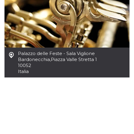
mese
viene
m.stripe.com
generalmente
utilizzato per le
prestazioni e
l'ottimizzazione
dei servizi di
elaborazione
dei pagamenti,
facilitando la
memorizzazione
dei contenuti
sul browser per
rendere le
Palazzo delle Feste - Sala Viglione
pagine più
Bardonecchia
,
Piazza Valle Stretta 1
veloci.
10052
CookieScriptConsent
4
Questo cookie
CookieScript
Italia
settimane
viene utilizzato
oooh.events
2 giorni
dal servizio
Cookie-
Script.com per
ricordare le
preferenze di
consenso sui
cookie dei
visitatori. È
necessario che il
banner dei
cookie di
Cookie-
Script.com
funzioni