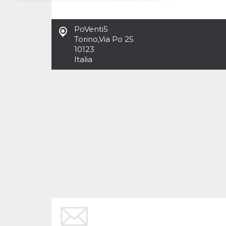
Necessari
Marketing
PoVenti5
I cookie strettamente necessari o tecnici sono
Torino
,
Via Po 25
indispensabili al funzionamento del sito. I
10123
servizi qui presenti non potranno funzionare
Italia
senza.
Provider /
Nome
Scadenza
Descrizione
Dominio
cf_clearance
1 anno
Clearance
Cloudflare,
Cookie from
Inc.
CloudFlare
.oooh.events
stores the proof
of challenge
passed. It is
used to no
longer issue a
captcha or
jschallenge
challenge if
present. It is
required to
reach origin
server.
wordpress_test_cookie
Sessione
Cookie di
Automattic
Wordpress,
Inc.
verifica che il