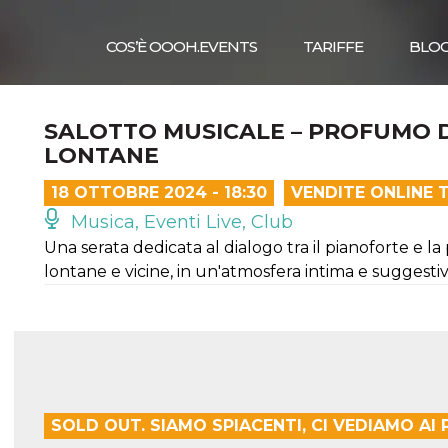
COS’È OOOH.EVENTS
TARIFFE
BLO
SALOTTO MUSICALE – PROFUMO D
LONTANE
18 OTTOBRE 2024 - 18:30
VENDITE ONLINE 
Musica, Eventi Live, Club
Una serata dedicata al dialogo tra il pianoforte e l
lontane e vicine, in un'atmosfera intima e suggestiv
SOLD OUT. SIAMO SPIACENTI, CI VEDIAMO AI 