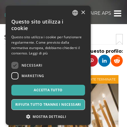
×
SAVOIR FAIRE APS
Questo sito utilizza i
ITALIAN
cookie
ENGLISH
SAVOIR FAIRE APS
Questo sito utilizza i cookie per funzionare
regolarmente. Come previsto dalla
SPANISH
normativa europea, dobbiamo chiederti il
Condividi questo profilo:
consenso.
Leggi di più
NECESSARI
MARKETING
VENDITE TERMINATE
ACCETTA TUTTO
RIFIUTA TUTTO TRANNE I NECESSARI
MOSTRA DETTAGLI