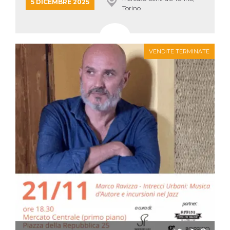
mese
viene
m.stripe.com
5 DICEMBRE 2025
Torino
generalmente
utilizzato per le
prestazioni e
l'ottimizzazione
dei servizi di
elaborazione
dei pagamenti,
VENDITE TERMINATE
facilitando la
memorizzazione
dei contenuti
sul browser per
rendere le
pagine più
veloci.
CookieScriptConsent
4
Questo cookie
CookieScript
settimane
viene utilizzato
oooh.events
2 giorni
dal servizio
Cookie-
Script.com per
ricordare le
preferenze di
consenso sui
cookie dei
visitatori. È
necessario che il
banner dei
cookie di
Cookie-
Script.com
funzioni