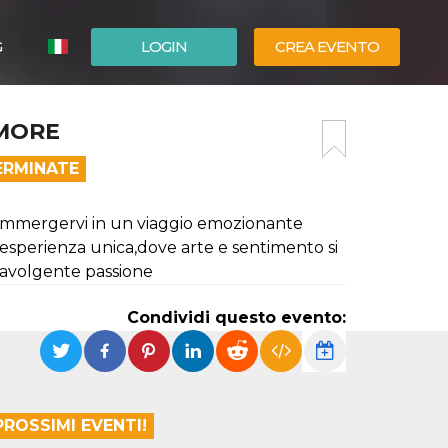
G
LOGIN
CREA EVENTO
ESPAÑOL
AMORE
ENGLISH
ERMINATE
ad immergervi in un viaggio emozionante
'esperienza unica,dove arte e sentimento si
travolgente passione
Condividi questo evento:
PROSSIMI EVENTI!