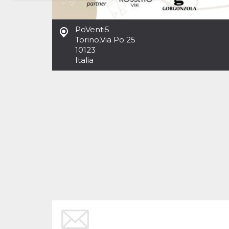
Necessari
Marketing
PoVenti5
I cookie strettamente necessari o tecnici sono
Torino
,
Via Po 25
indispensabili al funzionamento del sito. I
10123
servizi qui presenti non potranno funzionare
Italia
senza.
Provider /
Nome
Scadenza
Descrizione
Dominio
cf_clearance
1 anno
Clearance
Cloudflare,
Cookie from
Inc.
CloudFlare
.oooh.events
stores the proof
of challenge
passed. It is
used to no
longer issue a
captcha or
jschallenge
challenge if
present. It is
required to
reach origin
server.
wordpress_test_cookie
Sessione
Cookie di
Automattic
Wordpress,
Inc.
verifica che il