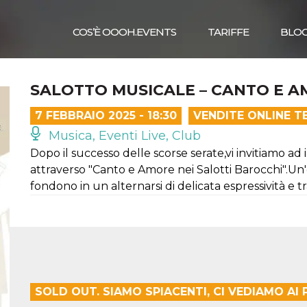
COS’È OOOH.EVENTS
TARIFFE
BLO
SALOTTO MUSICALE – CANTO E 
7 FEBBRAIO 2025 - 18:30
VENDITE ONLINE T
Musica, Eventi Live, Club
Dopo il successo delle scorse serate,vi invitiamo 
attraverso "Canto e Amore nei Salotti Barocchi".Un
fondono in un alternarsi di delicata espressività e 
SOLD OUT. SIAMO SPIACENTI, CI VEDIAMO AI 