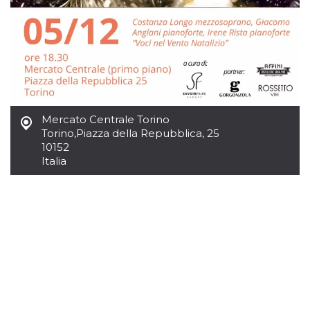
mese
viene
m.stripe.com
generalmente
utilizzato per le
prestazioni e
l'ottimizzazione
dei servizi di
elaborazione
dei pagamenti,
facilitando la
memorizzazione
dei contenuti
sul browser per
rendere le
Mercato Centrale Torino
pagine più
Torino
,
Piazza della Repubblica, 25
veloci.
10152
CookieScriptConsent
4
Questo cookie
CookieScript
Italia
settimane
viene utilizzato
oooh.events
2 giorni
dal servizio
Cookie-
Script.com per
ricordare le
preferenze di
consenso sui
cookie dei
visitatori. È
necessario che il
banner dei
cookie di
Cookie-
Script.com
funzioni