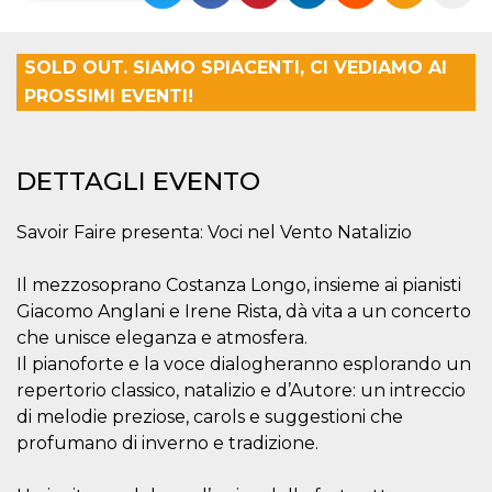
Necessari
Marketing
SOLD OUT. SIAMO SPIACENTI, CI VEDIAMO AI
I cookie strettamente necessari o tecnici sono
PROSSIMI EVENTI!
indispensabili al funzionamento del sito. I
servizi qui presenti non potranno funzionare
senza.
Provider /
Nome
Scadenza
Descrizione
DETTAGLI EVENTO
Dominio
cf_clearance
1 anno
Clearance
Cloudflare,
Cookie from
Savoir Faire presenta: Voci nel Vento Natalizio
Inc.
CloudFlare
.oooh.events
stores the proof
of challenge
Il mezzosoprano Costanza Longo, insieme ai pianisti
passed. It is
used to no
Giacomo Anglani e Irene Rista, dà vita a un concerto
longer issue a
che unisce eleganza e atmosfera.
captcha or
jschallenge
Il pianoforte e la voce dialogheranno esplorando un
challenge if
present. It is
repertorio classico, natalizio e d’Autore: un intreccio
required to
reach origin
di melodie preziose, carols e suggestioni che
server.
profumano di inverno e tradizione.
wordpress_test_cookie
Sessione
Cookie di
Automattic
Wordpress,
Inc.
verifica che il