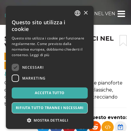
×
SALOTTO MUSICALE – VOCI NEL VENTO NA
Questo sito utilizza i
ITALIAN
cookie
ENGLISH
SALOTTO MUSICALE – VOCI NEL
Questo sito utilizza i cookie per funzionare
regolarmente. Come previsto dalla
VENTO NATALIZIO
SPANISH
normativa europea, dobbiamo chiederti il
consenso.
Leggi di più
5 DICEMBRE 2025 - 18:30
VENDITE ONLINE TERMINATE
NECESSARI
Musica, Eventi Live, Club
MARKETING
Concerto elegante e suggestivo: voce e pianoforte
dialogano in un percorso tra melodie classiche,
ACCETTA TUTTO
carols natalizi e atmosfere d’autore, intrecciando
tradizione e calore invernale.
RIFIUTA TUTTO TRANNE I NECESSARI
Condividi questo evento:
MOSTRA DETTAGLI