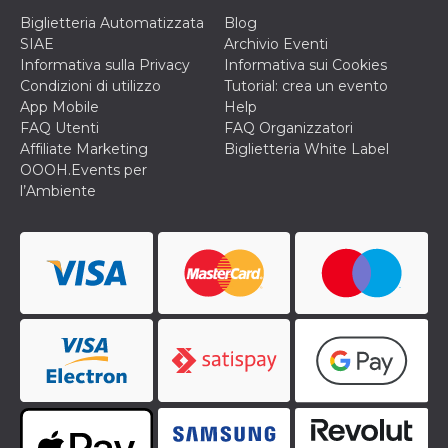
cookie viene
Biglietteria Automatizzata
Blog
anche trami
piace e altri
SIAE
Archivio Eventi
pulsanti e t
Informativa sulla Privacy
Informativa sui Cookies
Facebook
posizionati 
Condizioni di utilizzo
Tutorial: crea un evento
molti siti W
App Mobile
Help
diversi.
FAQ Utenti
FAQ Organizzatori
dpr
.facebook.com
1
permette di
Affiliate Marketing
Biglietteria White Label
settimana
controllare 
funzione “S
OOOH.Events per
su Facebook
l’Ambiente
pulsante “M
piace”, rac
le impostaz
della lingua
permettono
condividere
pagina.
fr
3 mesi
Contiene la
Meta
combinazio
Platform Inc.
ID univoco 
.facebook.com
browser e
dell'utente,
utilizzata pe
pubblicità m
oo
5 anni
consente
Meta
all'utente di
Platform Inc.