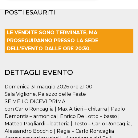
Necessari
Marketing
POSTI ESAURITI
I cookie strettamente necessari o tecnici sono
indispensabili al funzionamento del sito. I
LE VENDITE SONO TERMINATE, MA
servizi qui presenti non potranno funzionare
senza.
PROSEGUIRANNO PRESSO LA SEDE
Provider /
DELL'EVENTO DALLE ORE 20:30.
Nome
Scadenza
Descrizione
Dominio
cf_clearance
1 anno
Clearance
Cloudflare,
Cookie from
Inc.
CloudFlare
.oooh.events
DETTAGLI EVENTO
stores the proof
of challenge
passed. It is
used to no
Domenica 31 maggio 2026 ore 21.00
longer issue a
Sala Viglione, Palazzo delle Feste
captcha or
jschallenge
SE ME LO DICEVI PRIMA
challenge if
present. It is
con Carlo Roncaglia | Max Altieri – chitarra | Paolo
required to
Demontis – armonica | Enrico De Lotto – basso |
reach origin
server.
Matteo Pagliardi – batteria | Testo – Carlo Roncaglia,
wordpress_test_cookie
Sessione
Cookie di
Automattic
Alessandro Bocchio | Regia – Carlo Roncaglia
Wordpress,
Inc.
verifica che il