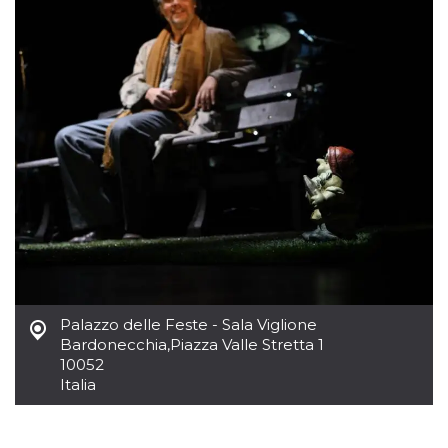
mese
viene
m.stripe.com
generalmente
utilizzato per le
prestazioni e
l'ottimizzazione
dei servizi di
elaborazione
dei pagamenti,
facilitando la
memorizzazione
dei contenuti
sul browser per
rendere le
pagine più
veloci.
CookieScriptConsent
4
Questo cookie
CookieScript
settimane
viene utilizzato
oooh.events
2 giorni
dal servizio
Cookie-
Script.com per
ricordare le
preferenze di
Palazzo delle Feste - Sala Viglione
consenso sui
cookie dei
Bardonecchia
,
Piazza Valle Stretta 1
visitatori. È
10052
necessario che il
banner dei
Italia
cookie di
Cookie-
Script.com
funzioni