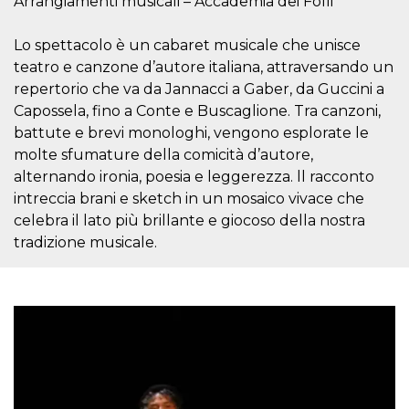
Arrangiamenti musicali – Accademia dei Folli
.oooh.events
browser accetti i
cookie.
Lo spettacolo è un cabaret musicale che unisce
PHPSESSID
Sessione
Cookie
PHP.net
generato da
teatro e canzone d’autore italiana, attraversando un
oooh.events
applicazioni
repertorio che va da Jannacci a Gaber, da Guccini a
basate sul
linguaggio PHP.
Capossela, fino a Conte e Buscaglione. Tra canzoni,
Si tratta di un
identificatore
battute e brevi monologhi, vengono esplorate le
generico
molte sfumature della comicità d’autore,
utilizzato per
mantenere le
alternando ironia, poesia e leggerezza. ll racconto
variabili di
sessione utente.
intreccia brani e sketch in un mosaico vivace che
Normalmente è
un numero
celebra il lato più brillante e giocoso della nostra
generato in
tradizione musicale.
modo casuale, il
modo in cui
viene utilizzato
può essere
specifico per il
sito, ma un
buon esempio è
mantenere uno
stato di accesso
per un utente
tra le pagine.
m
1 anno 1
Questo cookie
Stripe