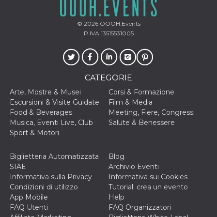
privacy,
garantendo 
loro prefer
© 2026
OOOH.Events
siano onora
nelle sessio
P.IVA 13515531005
future.
__Secure-ROLLOUT_TOKEN
.youtube.com
5 mesi 4
Utilizzato d
settimane
YouTube pe
gestire
l'implement
CATEGORIE
e la
sperimenta
Arte, Mostre & Musei
Corsi & Formazione
delle funzio
Aiuta Googl
Escursioni & Visite Guidate
Film & Media
controllare 
Food & Beverages
Meeting, Fiere, Congressi
nuove
funzionalità
Musica, Eventi Live, Club
Salute & Benessere
modifiche
Sport & Motori
dell'interfac
vengono mo
agli utenti
nell'ambito 
Biglietteria Automatizzata
Blog
e
SIAE
Archivio Eventi
implementa
graduali,
Informativa sulla Privacy
Informativa sui Cookies
garantendo
Condizioni di utilizzo
Tutorial: crea un evento
un'esperien
coerente pe
App Mobile
Help
determinat
FAQ Utenti
FAQ Organizzatori
utente dura
esperiment