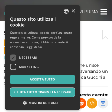
×
SE ME LO DICEVI PRIMA
Questo sito utilizza i
ITALIAN
cookie
ENGLISH
SE ME LO DICEVI PRIMA
Questo sito utilizza i cookie per funzionare
regolarmente. Come previsto dalla
SPANISH
normativa europea, dobbiamo chiederti il
31 MAGGIO 2026 - 21:00
consenso.
Leggi di più
VENDITE ONLINE TERMINATE
NECESSARI
Musica, Eventi Live, Club
Lo spettacolo è un cabaret musicale che unisce
MARKETING
teatro e canzone d’autore italiana, attraversando un
repertorio che va da Jannacci a Gaber, da Guccini a
ACCETTA TUTTO
Capossela, fino a Conte e Buscaglione.
RIFIUTA TUTTO TRANNE I NECESSARI
Condividi questo evento:
MOSTRA DETTAGLI