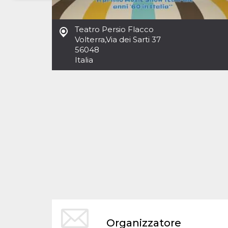
Necessari
Marketing
Teatro Persio Flacco
I cookie strettamente necessari o tecnici sono
Volterra
,
Via dei Sarti 37
indispensabili al funzionamento del sito. I
56048
servizi qui presenti non potranno funzionare
Italia
senza.
Provider /
Nome
Scadenza
Descrizione
Dominio
cf_clearance
1 anno
Clearance
Cloudflare,
Cookie from
Inc.
CloudFlare
.oooh.events
stores the proof
of challenge
passed. It is
used to no
longer issue a
captcha or
jschallenge
challenge if
present. It is
required to
reach origin
server.
wordpress_test_cookie
Sessione
Cookie di
Automattic
Organizzatore
Wordpress,
Inc.
verifica che il