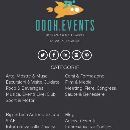
mese
viene
m.stripe.com
generalmente
utilizzato per le
prestazioni e
l'ottimizzazione
dei servizi di
elaborazione
dei pagamenti,
facilitando la
© 2026
OOOH.Events
memorizzazione
P.IVA 13515531005
dei contenuti
sul browser per
rendere le
pagine più
veloci.
CookieScriptConsent
4
Questo cookie
CookieScript
CATEGORIE
settimane
viene utilizzato
oooh.events
2 giorni
dal servizio
Arte, Mostre & Musei
Corsi & Formazione
Cookie-
Escursioni & Visite Guidate
Film & Media
Script.com per
ricordare le
Food & Beverages
Meeting, Fiere, Congressi
preferenze di
Musica, Eventi Live, Club
Salute & Benessere
consenso sui
cookie dei
Sport & Motori
visitatori. È
necessario che il
banner dei
Biglietteria Automatizzata
Blog
cookie di
Cookie-
SIAE
Archivio Eventi
Script.com
Informativa sulla Privacy
Informativa sui Cookies
funzioni