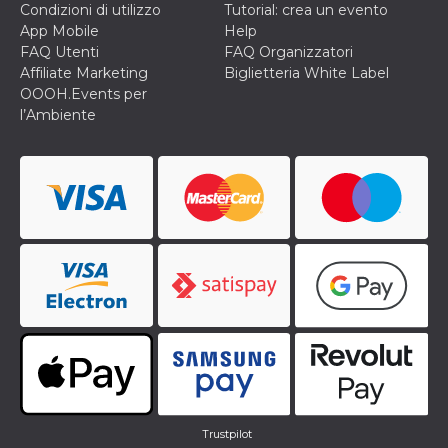
correttamente.
Condizioni di utilizzo
Tutorial: crea un evento
App Mobile
Help
Storage declaration
FAQ Utenti
FAQ Organizzatori
Storage
Affiliate Marketing
Biglietteria White Label
Nome
Descrizione
type
OOOH.Events per
l’Ambiente
fbssls_314278995690155
Session
storage
wpEmojiSettingsSupports
Session
storage
cn_uc__
Local
storage
Provider /
Nome
Scadenza
Descrizione
Dominio
c_user
4
Cookie di a
Meta
settimane
utente. Può
Platform Inc.
Trustpilot
2 giorni
essere di se
.facebook.com