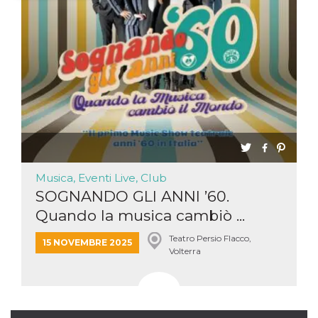
Necessari
Marketing
I cookie strettamente necessari o tecnici sono
indispensabili al funzionamento del sito. I
servizi qui presenti non potranno funzionare
senza.
Provider /
Nome
Scadenza
Descrizione
Dominio
cf_clearance
1 anno
Clearance
Cloudflare,
Cookie from
Inc.
CloudFlare
.oooh.events
stores the proof
Musica, Eventi Live, Club
of challenge
passed. It is
SOGNANDO GLI ANNI ’60.
used to no
longer issue a
Quando la musica cambiò ...
captcha or
jschallenge
challenge if
Teatro Persio Flacco,
15 NOVEMBRE 2025
present. It is
Volterra
required to
reach origin
server.
wordpress_test_cookie
Sessione
Cookie di
Automattic
Wordpress,
Inc.
verifica che il