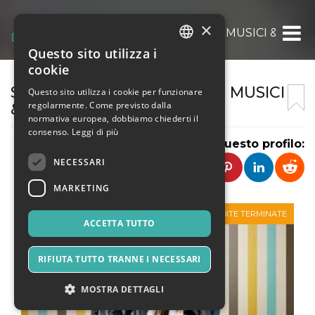
×
SOC. COOP. CMC COLLEGIO MUSICI & CERI
Questo sito utilizza i
ITALIAN
cookie
ENGLISH
SOC. COOP. CMC COLLEGIO MUSICI
Questo sito utilizza i cookie per funzionare
regolarmente. Come previsto dalla
& CERIMONIERI SCARL
SPANISH
normativa europea, dobbiamo chiederti il
consenso.
Leggi di più
Condividi questo profilo:
NECESSARI
MARKETING
VENDITE TERMINATE
ACCETTA TUTTO
RIFIUTA TUTTO TRANNE I NECESSARI
MOSTRA DETTAGLI