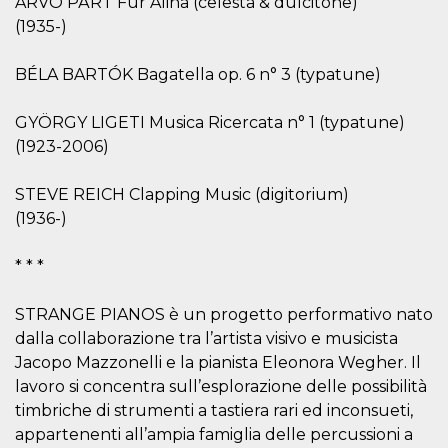
ARVO PÄRT Für Alina (celesta & dulcitone)
disabilitare 
.facebook.com
visualizzazi
(1935-)
delle inserz
Meta in base
sue attività 
web di terzi
BÉLA BARTÓK Bagatella op. 6 n° 3 (typatune)
sb
2 anni
Identificazi
Meta
browser di
Platform Inc.
GYÖRGY LIGETI Musica Ricercata n° 1 (typatune)
Facebook,
.facebook.com
autenticazi
(1923-2006)
marketing e 
cookie di
funzione spe
STEVE REICH Clapping Music (digitorium)
di Facebook
(1936-)
usida
.facebook.com
Sessione
raccoglie
informazion
browser
* * *
dell'utente 
dell'identifi
univoco, uti
per persona
STRANGE PIANOS è un progetto performativo nato
la pubblicit
dalla collaborazione tra l’artista visivo e musicista
gli utenti
Jacopo Mazzonelli e la pianista Eleonora Wegher. Il
xs
3 mesi
Utilizzato p
Meta
mantenere 
Platform Inc.
lavoro si concentra sull’esplorazione delle possibilità
sessione
.facebook.com
timbriche di strumenti a tastiera rari ed inconsueti,
__cf_bm
29 minuti
Questo coo
Cloudflare
appartenenti all’ampia famiglia delle percussioni a
58
viene utiliz
Inc.