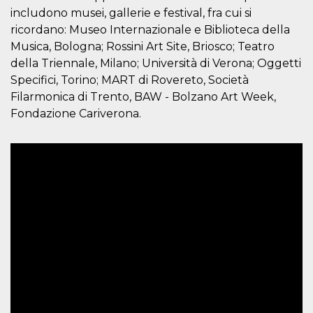
includono musei, gallerie e festival, fra cui si
VISITOR_INFO1_LIVE
5 mesi 4
Questo cook
Google LLC
settimane
impostato 
.youtube.com
ricordano: Museo Internazionale e Biblioteca della
Youtube pe
Musica, Bologna; Rossini Art Site, Briosco; Teatro
tenere tracc
delle prefe
della Triennale, Milano; Università di Verona; Oggetti
dell'utente p
video di Yo
Specifici, Torino; MART di Rovereto, Società
incorporati 
siti; può an
Filarmonica di Trento, BAW - Bolzano Art Week,
determinare 
Fondazione Cariverona.
visitatore de
web sta
utilizzando 
nuova o la
vecchia ver
dell'interfac
Youtube.
VISITOR_PRIVACY_METADATA
5 mesi 4
Questo coo
YouTube
settimane
viene utiliz
.youtube.com
per memori
le scelte di
consenso e
privacy dell
per la loro
interazione 
sito. Registr
sul consens
visitatore r
a varie poli
impostazion