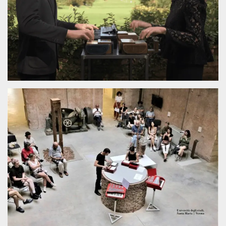
.oooh.events
browser accetti i
cookie.
PHPSESSID
Sessione
Cookie
PHP.net
generato da
oooh.events
applicazioni
basate sul
linguaggio PHP.
Si tratta di un
identificatore
generico
utilizzato per
mantenere le
variabili di
sessione utente.
Normalmente è
un numero
generato in
modo casuale, il
modo in cui
viene utilizzato
può essere
specifico per il
sito, ma un
buon esempio è
mantenere uno
stato di accesso
per un utente
tra le pagine.
m
1 anno 1
Questo cookie
Stripe