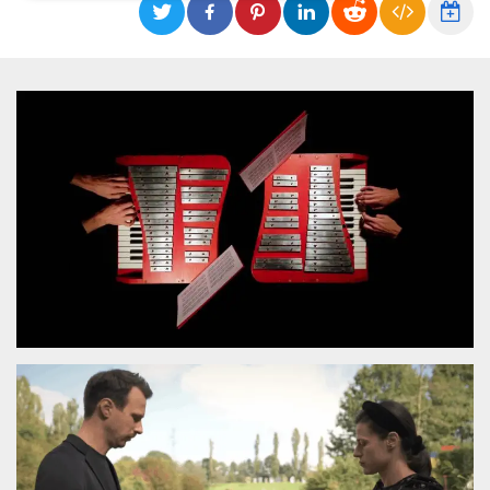
Necessari
Marketing
I cookie strettamente necessari o tecnici sono
indispensabili al funzionamento del sito. I
servizi qui presenti non potranno funzionare
senza.
Provider /
Nome
Scadenza
Descrizione
Dominio
cf_clearance
1 anno
Clearance
Cloudflare,
Cookie from
Inc.
CloudFlare
.oooh.events
stores the proof
of challenge
passed. It is
used to no
longer issue a
captcha or
jschallenge
challenge if
present. It is
required to
reach origin
server.
wordpress_test_cookie
Sessione
Cookie di
Automattic
Wordpress,
Inc.
verifica che il