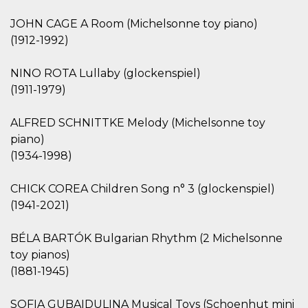
o persistent
30 giorni
JOHN CAGE A Room (Michelsonne toy piano)
datr
2 anni
Questo coo
Meta
(1912-1992)
identifica il
Platform Inc.
browser che
.facebook.com
connette a
NINO ROTA Lullaby (glockenspiel)
Facebook. 
direttament
(1911-1979)
legato alla 
Facebook
dell'utente.
ALFRED SCHNITTKE Melody (Michelsonne toy
Facebook s
che viene
piano)
utilizzato p
aiutare con 
(1934-1998)
sicurezza e a
di accesso
sospette, in
CHICK COREA Children Song n° 3 (glockenspiel)
particolare p
rilevamento
(1941-2021)
bot che ten
di accedere 
servizio. F
BÉLA BARTÓK Bulgarian Rhythm (2 Michelsonne
afferma anc
il profilo
toy pianos)
comportame
associato a
(1881-1945)
ciascun coo
datr viene
eliminato d
SOFIA GUBAIDULINA Musical Toys (Schoenhut mini
giorni. Que