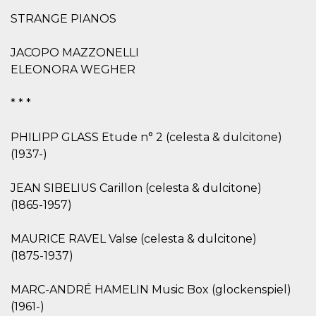
correttamente.
STRANGE PIANOS
Storage declaration
Storage
JACOPO MAZZONELLI
Nome
Descrizione
type
ELEONORA WEGHER
fbssls_314278995690155
Session
storage
* * *
wpEmojiSettingsSupports
Session
storage
PHILIPP GLASS Etude n° 2 (celesta & dulcitone)
cn_uc__
Local
storage
(1937-)
JEAN SIBELIUS Carillon (celesta & dulcitone)
(1865-1957)
MAURICE RAVEL Valse (celesta & dulcitone)
(1875-1937)
Provider /
Nome
Scadenza
Descrizione
Dominio
MARC-ANDRÉ HAMELIN Music Box (glockenspiel)
c_user
4
Cookie di a
Meta
settimane
utente. Può
(1961-)
Platform Inc.
2 giorni
essere di se
.facebook.com