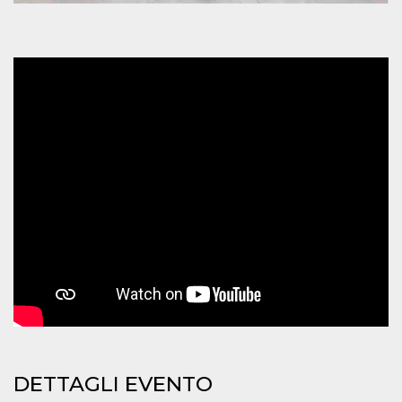
mese
viene
m.stripe.com
generalmente
utilizzato per le
prestazioni e
l'ottimizzazione
dei servizi di
elaborazione
dei pagamenti,
facilitando la
memorizzazione
dei contenuti
sul browser per
rendere le
pagine più
veloci.
CookieScriptConsent
4
Questo cookie
CookieScript
settimane
viene utilizzato
oooh.events
2 giorni
dal servizio
Cookie-
Script.com per
ricordare le
preferenze di
consenso sui
cookie dei
visitatori. È
necessario che il
banner dei
cookie di
Cookie-
DETTAGLI EVENTO
Script.com
funzioni