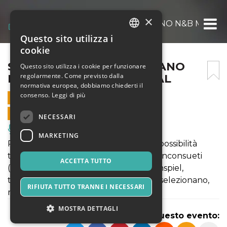
×
STRANGE PIANOS | MARTANO N&B MARET
Questo sito utilizza i
ITALIAN
cookie
ENGLISH
STRANGE PIANOS | MARTANO
Questo sito utilizza i cookie per funzionare
regolarmente. Come previsto dalla
N&B MARETERRA FESTIVAL
SPANISH
normativa europea, dobbiamo chiederti il
consenso.
Leggi di più
28 GIUGNO 2026 - 21:00
VENDITE ONLINE TERMINATE
NECESSARI
Musica, Eventi Live, Club
MARKETING
Progetto performativo che indaga le possibilità
timbriche di strumenti a tastiera rari e inconsueti
ACCETTA TUTTO
(toy pianos, celesta, dulcitone, glockenspiel,
typatune, digitorium) che i due artisti selezionano,
RIFIUTA TUTTO TRANNE I NECESSARI
restaurano e conservano.
MOSTRA DETTAGLI
Condividi questo evento: