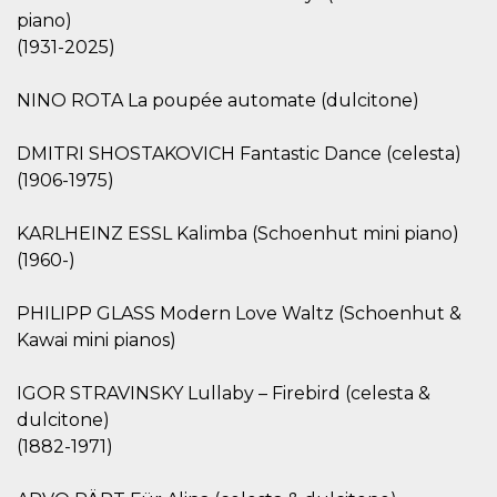
cookie viene
piano)
anche trami
piace e altri
(1931-2025)
pulsanti e t
Facebook
posizionati 
NINO ROTA La poupée automate (dulcitone)
molti siti W
diversi.
DMITRI SHOSTAKOVICH Fantastic Dance (celesta)
dpr
.facebook.com
1
permette di
settimana
controllare 
(1906-1975)
funzione “S
su Facebook
pulsante “M
KARLHEINZ ESSL Kalimba (Schoenhut mini piano)
piace”, rac
le impostaz
(1960-)
della lingua
permettono
condividere
pagina.
PHILIPP GLASS Modern Love Waltz (Schoenhut &
Kawai mini pianos)
fr
3 mesi
Contiene la
Meta
combinazio
Platform Inc.
ID univoco 
.facebook.com
browser e
IGOR STRAVINSKY Lullaby – Firebird (celesta &
dell'utente,
dulcitone)
utilizzata pe
pubblicità m
(1882-1971)
oo
5 anni
consente
Meta
all'utente di
Platform Inc.