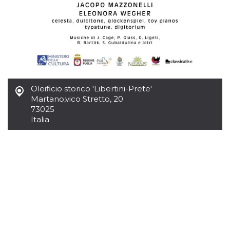
Oleificio storico 'Libertini-Prete'
Martano
,
vico Stretto, 20
73025
Italia