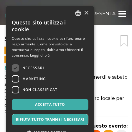
×
STUDIO 1051 PRESENTA
Questo sito utilizza i
ITALIAN
cookie
ENGLISH
STUDIO 1051 PRESENTA
Questo sito utilizza i cookie per funzionare
regolarmente. Come previsto dalla
SPANISH
normativa europea, dobbiamo chiederti il
8 MARZO 2019 - 21:00
consenso.
Leggi di più
VENDITE ONLINE TERMINATE
NECESSARI
Musica, Eventi Live, Club
Studio 1051 Presenta: ogni martedì, venerdì e sabato
MARKETING
start h 21.30 at 4.00
NON CLASSIFICATI
Salsa, cocktails, amici e divertimento..
Con Studio1051 ora puoi riservare l'intero locale per
ACCETTA TUTTO
ogni tua esigenza.
Realizziamo la serata su misura per te.
RIFIUTA TUTTO TRANNE I NECESSARI
Condividi questo evento: