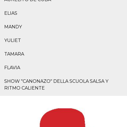
server.
wordpress_test_cookie
Sessione
Cookie di
Automattic
ELIAS
Wordpress,
Inc.
verifica che il
.oooh.events
browser accetti i
MANDY
cookie.
PHPSESSID
Sessione
Cookie
PHP.net
generato da
YULIET
oooh.events
applicazioni
basate sul
linguaggio PHP.
TAMARA
Si tratta di un
identificatore
generico
FLAVIA
utilizzato per
mantenere le
variabili di
sessione utente.
SHOW "CANONAZO" DELLA SCUOLA SALSA Y
Normalmente è
un numero
RITMO CALIENTE
generato in
modo casuale, il
modo in cui
viene utilizzato
può essere
specifico per il
sito, ma un
buon esempio è
mantenere uno
stato di accesso