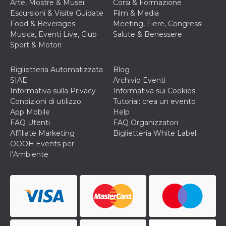
Arte, Mostre & Musei
Corsi & Formazione
ciascun coo
datr viene
Escursioni & Visite Guidate
Film & Media
eliminato d
Food & Beverages
Meeting, Fiere, Congressi
giorni. Que
cookie viene
Musica, Eventi Live, Club
Salute & Benessere
anche trami
Sport & Motori
piace e altri
pulsanti e t
Facebook
posizionati 
Biglietteria Automatizzata
Blog
molti siti W
SIAE
Archivio Eventi
diversi.
Informativa sulla Privacy
Informativa sui Cookies
dpr
.facebook.com
1
permette di
Condizioni di utilizzo
Tutorial: crea un evento
settimana
controllare 
funzione “S
App Mobile
Help
su Facebook
FAQ Utenti
FAQ Organizzatori
pulsante “M
piace”, rac
Affiliate Marketing
Biglietteria White Label
le impostaz
OOOH.Events per
della lingua
permettono
l’Ambiente
condividere
pagina.
fr
2 mesi 4
Contiene la
Meta
settimane
combinazio
Platform Inc.
ID univoco 
.facebook.com
browser e
dell'utente,
utilizzata pe
pubblicità m