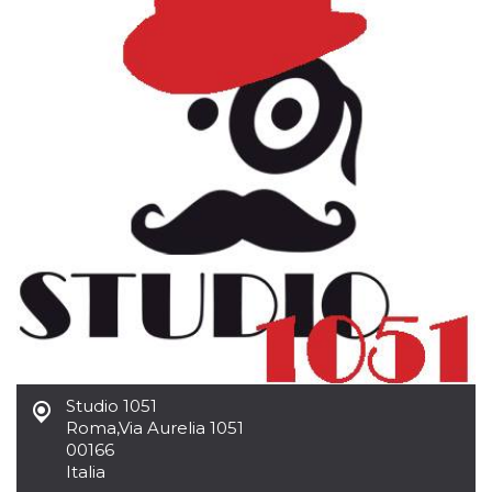
per un utente
tra le pagine.
CookieScriptConsent
4
Questo cookie
CookieScript
settimane
viene utilizzato
oooh.events
2 giorni
dal servizio
Cookie-
Script.com per
ricordare le
preferenze di
consenso sui
cookie dei
visitatori. È
necessario che il
banner dei
cookie di
Cookie-
Script.com
funzioni
correttamente.
m
1 anno 1
Questo cookie
Stripe
mese
viene
m.stripe.com
generalmente
utilizzato per le
prestazioni e
Studio 1051
l'ottimizzazione
Roma
,
Via Aurelia 1051
dei servizi di
00166
elaborazione
dei pagamenti,
Italia
facilitando la