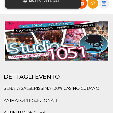
MOSTRA DETTAGLI
Necessari
Marketing
Non classificati
I cookie strettamente necessari o tecnici sono
indispensabili al funzionamento del sito. I
servizi qui presenti non potranno funzionare
senza.
Provider /
Nome
Scadenza
Descrizione
Dominio
cf_clearance
1 anno
Clearance
Cloudflare,
Cookie from
Inc.
CloudFlare
.oooh.events
DETTAGLI EVENTO
stores the proof
of challenge
passed. It is
used to no
SERATA SALSERISSIMA 100% CASINO CUBANO
longer issue a
captcha or
jschallenge
ANIMATORI ECCEZIONALI
challenge if
present. It is
required to
AURELITO DE CUBA
reach origin