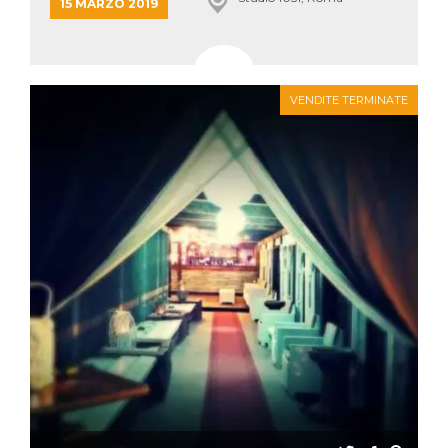
mese
viene
m.stripe.com
15 MARZO 2019
generalmente
utilizzato per le
prestazioni e
l'ottimizzazione
dei servizi di
elaborazione
dei pagamenti,
VENDITE TERMINATE
facilitando la
memorizzazione
dei contenuti
sul browser per
rendere le
pagine più
veloci.
CookieScriptConsent
4
Questo cookie
CookieScript
settimane
viene utilizzato
oooh.events
2 giorni
dal servizio
Cookie-
Script.com per
ricordare le
preferenze di
consenso sui
cookie dei
visitatori. È
necessario che il
banner dei
cookie di
Cookie-
Script.com
funzioni