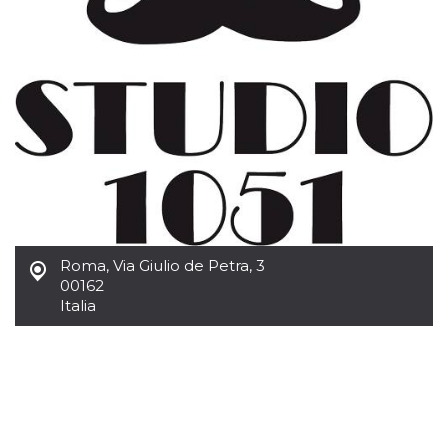
Roma
,
Via Giulio de Petra, 3
00162
Italia