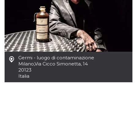
per un utente
tra le pagine.
CookieScriptConsent
4
Questo cookie
CookieScript
settimane
viene utilizzato
oooh.events
2 giorni
dal servizio
Cookie-
Script.com per
ricordare le
preferenze di
consenso sui
cookie dei
visitatori. È
Germi - luogo di contaminazione
necessario che il
Milano
,
Via Cicco Simonetta, 14
banner dei
cookie di
20123
Cookie-
Italia
Script.com
funzioni
correttamente.
m
1 anno 1
Questo cookie
Stripe
mese
viene
m.stripe.com
generalmente
utilizzato per le
prestazioni e
l'ottimizzazione
dei servizi di
elaborazione
dei pagamenti,
facilitando la