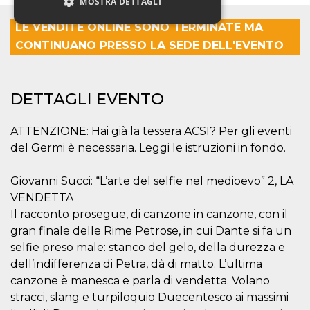
MOSTRA DETTAGLI
LE VENDITE ONLINE SONO TERMINATE MA
CONTINUANO PRESSO LA SEDE DELL'EVENTO
Necessari
Marketing
Non classificati
DETTAGLI EVENTO
I cookie strettamente necessari o tecnici sono
indispensabili al funzionamento del sito. I
servizi qui presenti non potranno funzionare
ATTENZIONE: Hai già la tessera ACSI? Per gli eventi
senza.
del Germi è necessaria. Leggi le istruzioni in fondo.
Provider /
Nome
Scadenza
Descrizione
Dominio
Giovanni Succi: “L’arte del selfie nel medioevo” 2, LA
cf_clearance
1 anno
Clearance
Cloudflare,
Cookie from
Inc.
VENDETTA
CloudFlare
.oooh.events
stores the proof
Il racconto prosegue, di canzone in canzone, con il
of challenge
gran finale delle Rime Petrose, in cui Dante si fa un
passed. It is
used to no
selfie preso male: stanco del gelo, della durezza e
longer issue a
captcha or
dell’indifferenza di Petra, dà di matto. L’ultima
jschallenge
canzone è manesca e parla di vendetta. Volano
challenge if
present. It is
stracci, slang e turpiloquio Duecentesco ai massimi
required to
reach origin