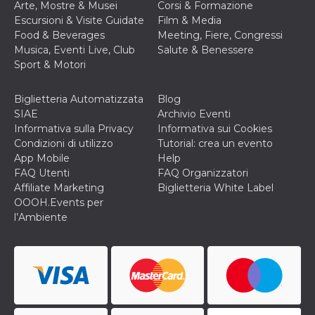
Arte, Mostre & Musei
Corsi & Formazione
ciascun coo
datr viene
Escursioni & Visite Guidate
Film & Media
eliminato d
Food & Beverages
Meeting, Fiere, Congressi
giorni. Que
cookie viene
Musica, Eventi Live, Club
Salute & Benessere
anche trami
Sport & Motori
piace e altri
pulsanti e t
Facebook
posizionati 
Biglietteria Automatizzata
Blog
molti siti W
SIAE
Archivio Eventi
diversi.
Informativa sulla Privacy
Informativa sui Cookies
dpr
.facebook.com
1
permette di
Condizioni di utilizzo
Tutorial: crea un evento
settimana
controllare 
funzione “S
App Mobile
Help
su Facebook
FAQ Utenti
FAQ Organizzatori
pulsante “M
piace”, rac
Affiliate Marketing
Biglietteria White Label
le impostaz
OOOH.Events per
della lingua
permettono
l’Ambiente
condividere
pagina.
fr
2 mesi 4
Contiene la
Meta
settimane
combinazio
Platform Inc.
ID univoco 
.facebook.com
browser e
dell'utente,
utilizzata pe
pubblicità m