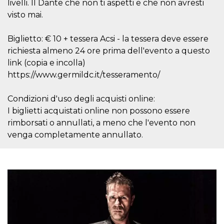
livelli. Il Dante che non ti aspetti e che non avresti
server.
visto mai.
wordpress_test_cookie
Sessione
Cookie di
Automattic
Wordpress,
Inc.
verifica che il
.oooh.events
Biglietto: € 10 + tessera Acsi - la tessera deve essere
browser accetti i
cookie.
richiesta almeno 24 ore prima dell'evento a questo
link (copia e incolla)
PHPSESSID
Sessione
Cookie
PHP.net
generato da
oooh.events
https://www.germildc.it/tesseramento/
applicazioni
basate sul
linguaggio PHP.
Condizioni d'uso degli acquisti online:
Si tratta di un
identificatore
I biglietti acquistati online non possono essere
generico
utilizzato per
rimborsati o annullati, a meno che l'evento non
mantenere le
variabili di
venga completamente annullato.
sessione utente.
Normalmente è
un numero
generato in
modo casuale, il
modo in cui
viene utilizzato
può essere
specifico per il
sito, ma un
buon esempio è
mantenere uno
stato di accesso