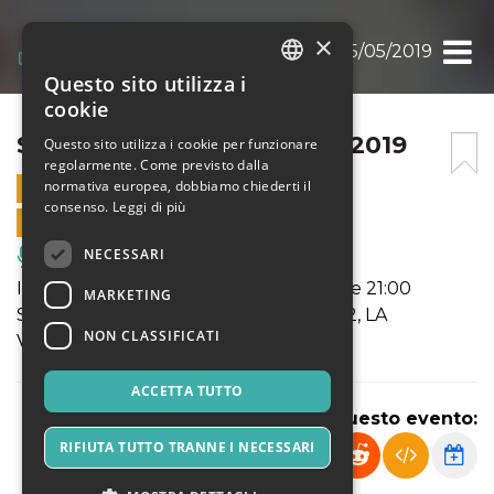
×
SUCCI @GERMILDC 25/05/2019
Questo sito utilizza i
ITALIAN
cookie
ENGLISH
SUCCI @GERMILDC 25/05/2019
Questo sito utilizza i cookie per funzionare
regolarmente. Come previsto dalla
SPANISH
normativa europea, dobbiamo chiederti il
25 MAGGIO 2019 - 21:00
consenso.
Leggi di più
VENDITE ONLINE TERMINATE
NECESSARI
Musica, Eventi Live, Club
Il 25 maggio 2019 - Inizio spettacolo ore 21:00
MARKETING
Succi: “L’arte del selfie nel medioevo” 2, LA
NON CLASSIFICATI
VENDETTA
ACCETTA TUTTO
Condividi questo evento:
RIFIUTA TUTTO TRANNE I NECESSARI