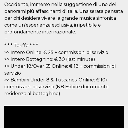
Occidente, immerso nella suggestione di uno dei
VISITOR_INFO1_LIVE
5 mesi 4
Questo cook
Google LLC
settimane
impostato 
panorami più affascinanti d'Italia. Una serata pensata
.youtube.com
Youtube pe
per chi desidera vivere la grande musica sinfonica
tenere tracc
delle prefe
come un'esperienza esclusiva, irripetibile e
dell'utente p
video di Yo
profondamente internazionale.
incorporati 
--
siti; può an
determinare 
* * * Tariffe * * *
visitatore de
web sta
>> Intero Online: € 25 + commissioni di servizio
utilizzando 
nuova o la
>> Intero Botteghino: € 30 (last minute)
vecchia ver
>> Under 18/Over 65 Online: € 18 + commissioni di
dell'interfac
Youtube.
servizio
VISITOR_PRIVACY_METADATA
5 mesi 4
Questo coo
YouTube
>> Bambini Under 8 & Tuscanesi Online: € 10+
settimane
viene utiliz
.youtube.com
commissioni di servizio (NB Esibire documento
per memori
le scelte di
residenza al botteghino)
consenso e
privacy dell
per la loro
interazione 
sito. Registr
sul consens
visitatore r
a varie poli
impostazion