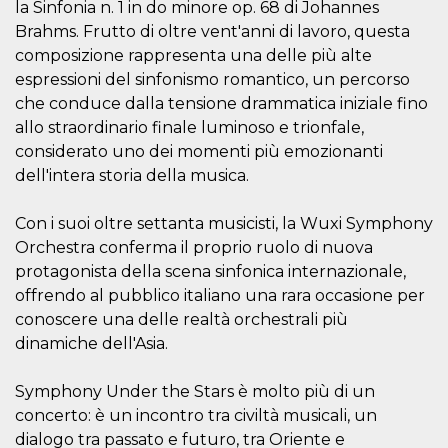
la Sinfonia n. 1 in do minore op. 68 di Johannes
secondi
Cloudflare 
.hubspot.com
distinguere 
Brahms. Frutto di oltre vent'anni di lavoro, questa
umani e bot
vantaggioso 
composizione rappresenta una delle più alte
sito Web, al
di effettuar
espressioni del sinfonismo romantico, un percorso
rapporti val
che conduce dalla tensione drammatica iniziale fino
sull'utilizzo
proprio sit
allo straordinario finale luminoso e trionfale,
_cfuvid
.hubspot.com
Sessione
Questo coo
considerato uno dei momenti più emozionanti
viene utiliz
dell'intera storia della musica.
Cloudflare 
monitorare 
utenti attra
le sessioni 
Con i suoi oltre settanta musicisti, la Wuxi Symphony
ottimizzare
l'esperienza
Orchestra conferma il proprio ruolo di nuova
dell'utente
protagonista della scena sinfonica internazionale,
mantenendo
coerenza de
offrendo al pubblico italiano una rara occasione per
sessione e
fornendo se
conoscere una delle realtà orchestrali più
personalizza
dinamiche dell'Asia.
YSC
Sessione
Questo cook
Google LLC
impostato 
.youtube.com
YouTube pe
Symphony Under the Stars è molto più di un
tenere tracc
concerto: è un incontro tra civiltà musicali, un
delle
visualizzazi
dialogo tra passato e futuro, tra Oriente e
video incorp