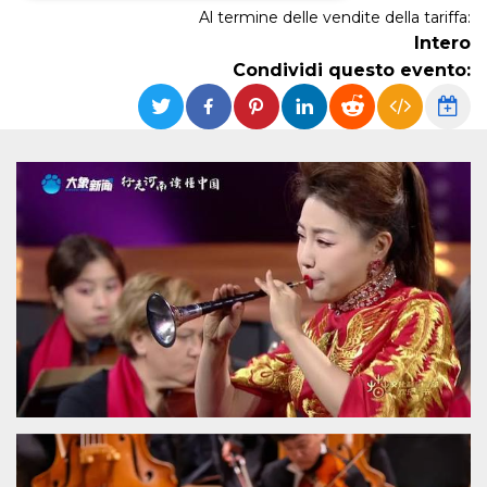
Al termine delle vendite della tariffa:
Necessari
Marketing
Intero
Condividi questo evento:
I cookie strettamente necessari o tecnici sono
indispensabili al funzionamento del sito. I
servizi qui presenti non potranno funzionare
senza.
Provider /
Nome
Scadenza
Descrizione
Dominio
cf_clearance
1 anno
Clearance
Cloudflare,
Cookie from
Inc.
CloudFlare
.oooh.events
stores the proof
of challenge
passed. It is
used to no
longer issue a
captcha or
jschallenge
challenge if
present. It is
required to
reach origin
server.
wordpress_test_cookie
Sessione
Cookie di
Automattic
Wordpress,
Inc.
verifica che il