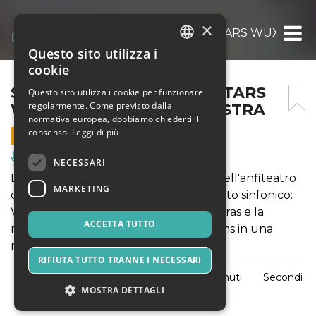
×
SYMPHONY UNDER THE STARS WUXI SY
Questo sito utilizza i
ITALIAN
cookie
ENGLISH
SYMPHONY UNDER THE STARS
Questo sito utilizza i cookie per funzionare
regolarmente. Come previsto dalla
WUXI SYMPHONY ORCHESTRA
SPANISH
normativa europea, dobbiamo chiederti il
consenso.
Leggi di più
25 AGOSTO 2026 - 21:30
Musica, Eventi Live, Club
NECESSARI
La Wuxi Symphony Orchestra torna nell'anfiteatro
MARKETING
di Torre Lavello con un grande concerto sinfonico:
Verdi, la spettacolare suite Flying Apsaras e la
ACCETTA TUTTO
monumentale Prima Sinfonia di Brahms in una
notte sotto le stelle.
RIFIUTA TUTTO TRANNE I NECESSARI
Giorni
Ore
Minuti
Secondi
MOSTRA DETTAGLI