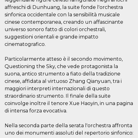
disabilitare 
.facebook.com
visualizzazi
affreschi di Dunhuang, la suite fonde l'orchestra
delle inserz
Meta in base
sinfonica occidentale con la sensibilità musicale
sue attività 
cinese contemporanea, creando un affascinante
web di terzi
universo sonoro fatto di colori orchestrali,
sb
2 anni
Identificazi
Meta
browser di
Platform Inc.
suggestioni orientali e grande impatto
Facebook,
.facebook.com
autenticazi
cinematografico.
marketing e 
cookie di
funzione spe
Particolarmente atteso è il secondo movimento,
di Facebook
Questioning the Sky, che vede protagonista la
usida
.facebook.com
Sessione
raccoglie
suona, antico strumento a fiato della tradizione
informazion
browser
cinese, affidata al virtuoso Zhang Qianyuan, tra i
dell'utente 
dell'identifi
maggiori interpreti internazionali di questo
univoco, uti
straordinario strumento. Il finale della suite
per persona
la pubblicit
coinvolge inoltre il tenore Xue Haoyin, in una pagina
gli utenti
di intensa forza evocativa.
xs
3 mesi
Utilizzato p
Meta
mantenere 
Platform Inc.
sessione
.facebook.com
Nella seconda parte della serata l'orchestra affronta
__cf_bm
29 minuti
Questo coo
Cloudflare
uno dei monumenti assoluti del repertorio sinfonico:
58
viene utiliz
Inc.