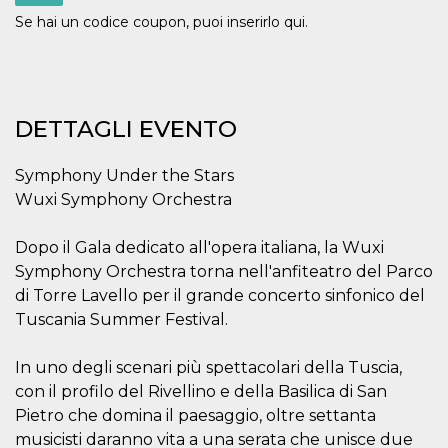
o persistent
Se hai un codice coupon, puoi inserirlo qui.
30 giorni
datr
2 anni
Questo coo
Meta
identifica il
Platform Inc.
browser che
.facebook.com
connette a
Facebook. 
DETTAGLI EVENTO
direttament
legato alla 
Facebook
dell'utente.
Symphony Under the Stars
Facebook s
che viene
Wuxi Symphony Orchestra
utilizzato p
aiutare con 
sicurezza e a
Dopo il Gala dedicato all'opera italiana, la Wuxi
di accesso
sospette, in
Symphony Orchestra torna nell'anfiteatro del Parco
particolare p
rilevamento
di Torre Lavello per il grande concerto sinfonico del
bot che ten
Tuscania Summer Festival.
di accedere 
servizio. F
afferma anc
il profilo
In uno degli scenari più spettacolari della Tuscia,
comportame
associato a
con il profilo del Rivellino e della Basilica di San
ciascun coo
Pietro che domina il paesaggio, oltre settanta
datr viene
eliminato d
musicisti daranno vita a una serata che unisce due
giorni. Que