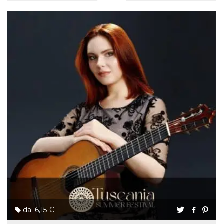
da: 6,15 €