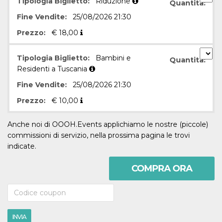
Tipologia Biglietto:
Riduzione
correttamente.
Quantità:
Fine Vendite:
25/08/2026 21:30
Storage declaration
Prezzo:
€
18,00
Storage
Nome
Descrizione
type
fbssls_314278995690155
Session
Tipologia Biglietto:
Bambini e
Quantità:
storage
Residenti a Tuscania
wpEmojiSettingsSupports
Session
Fine Vendite:
25/08/2026 21:30
storage
cn_uc__
Local
Prezzo:
€
10,00
storage
Anche noi di OOOH.Events applichiamo le nostre (piccole)
commissioni di servizio, nella prossima pagina le trovi
indicate.
COMPRA ORA
Provider /
Nome
Scadenza
Descrizione
Dominio
c_user
4
Cookie di a
Meta
settimane
utente. Può
Platform Inc.
INVIA
2 giorni
essere di se
.facebook.com