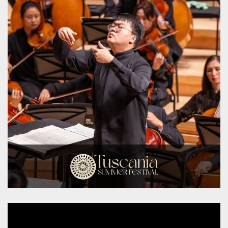
.oooh.events
browser accetti i
cookie.
PHPSESSID
Sessione
Cookie
PHP.net
generato da
oooh.events
applicazioni
basate sul
linguaggio PHP.
Si tratta di un
identificatore
generico
utilizzato per
mantenere le
variabili di
sessione utente.
Normalmente è
un numero
generato in
modo casuale, il
modo in cui
viene utilizzato
può essere
specifico per il
sito, ma un
buon esempio è
mantenere uno
stato di accesso
per un utente
tra le pagine.
m
1 anno 1
Questo cookie
Stripe