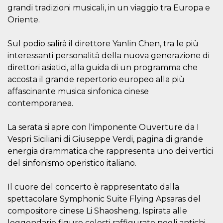
cookie viene
grandi tradizioni musicali, in un viaggio tra Europa e
anche trami
Oriente.
piace e altri
pulsanti e t
Facebook
posizionati 
Sul podio salirà il direttore Yanlin Chen, tra le più
molti siti W
diversi.
interessanti personalità della nuova generazione di
direttori asiatici, alla guida di un programma che
dpr
.facebook.com
1
permette di
settimana
controllare 
accosta il grande repertorio europeo alla più
funzione “S
su Facebook
affascinante musica sinfonica cinese
pulsante “M
contemporanea.
piace”, rac
le impostaz
della lingua
permettono
La serata si apre con l'imponente Ouverture da I
condividere
Vespri Siciliani di Giuseppe Verdi, pagina di grande
pagina.
energia drammatica che rappresenta uno dei vertici
fr
3 mesi
Contiene la
Meta
combinazio
Platform Inc.
del sinfonismo operistico italiano.
ID univoco 
.facebook.com
browser e
dell'utente,
Il cuore del concerto è rappresentato dalla
utilizzata pe
pubblicità m
spettacolare Symphonic Suite Flying Apsaras del
oo
5 anni
consente
Meta
compositore cinese Li Shaosheng. Ispirata alle
all'utente di
Platform Inc.
leggendarie figure celesti raffigurate negli antichi