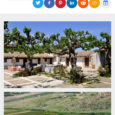
Necessari
Marketing
I cookie strettamente necessari o tecnici sono
indispensabili al funzionamento del sito. I
servizi qui presenti non potranno funzionare
senza.
Provider /
Nome
Scadenza
Descrizione
Dominio
cf_clearance
1 anno
Clearance
Cloudflare,
Cookie from
Inc.
CloudFlare
.oooh.events
stores the proof
of challenge
passed. It is
used to no
longer issue a
captcha or
jschallenge
challenge if
present. It is
required to
reach origin
server.
wordpress_test_cookie
Sessione
Cookie di
Automattic
Wordpress,
Inc.
verifica che il