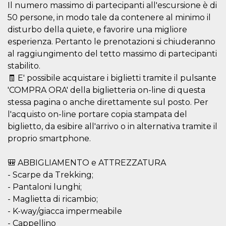
Il numero massimo di partecipanti all'escursione è di
cookie viene
anche trami
50 persone, in modo tale da contenere al minimo il
piace e altri
pulsanti e t
disturbo della quiete, e favorire una migliore
Facebook
esperienza. Pertanto le prenotazioni si chiuderanno
posizionati 
molti siti W
al raggiungimento del tetto massimo di partecipanti
diversi.
stabilito.
dpr
.facebook.com
1
permette di
settimana
controllare 
🧾 E' possibile acquistare i biglietti tramite il pulsante
funzione “S
'COMPRA ORA' della biglietteria on-line di questa
su Facebook
pulsante “M
stessa pagina o anche direttamente sul posto. Per
piace”, rac
le impostaz
l'acquisto on-line portare copia stampata del
della lingua
biglietto, da esibire all'arrivo o in alternativa tramite il
permettono
condividere
proprio smartphone.
pagina.
fr
3 mesi
Contiene la
Meta
🎒 ABBIGLIAMENTO e ATTREZZATURA
combinazio
Platform Inc.
ID univoco 
.facebook.com
- Scarpe da Trekking;
browser e
dell'utente,
- Pantaloni lunghi;
utilizzata pe
pubblicità m
- Maglietta di ricambio;
- K-way/giacca impermeabile
oo
5 anni
consente
Meta
all'utente di
Platform Inc.
- Cappellino