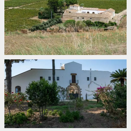
.oooh.events
browser accetti i
cookie.
PHPSESSID
Sessione
Cookie
PHP.net
generato da
oooh.events
applicazioni
basate sul
linguaggio PHP.
Si tratta di un
identificatore
generico
utilizzato per
mantenere le
variabili di
sessione utente.
Normalmente è
un numero
generato in
modo casuale, il
modo in cui
viene utilizzato
può essere
specifico per il
sito, ma un
buon esempio è
mantenere uno
stato di accesso
per un utente
tra le pagine.
m
1 anno 1
Questo cookie
Stripe