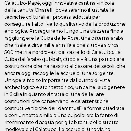
Calatubo-Papè, oggi innovativa cantina vinicola
VISITOR_INFO1_LIVE
5 mesi 4
Questo cook
Google LLC
della tenuta Chiarelli, dove saranno illustrate le
settimane
impostato 
.youtube.com
Youtube pe
tecniche colturali e i processi adottati per
tenere tracc
delle prefe
conseguire l’alto livello qualitativo della produzione
dell'utente p
enologica. Proseguiremo lungo una trazzera fino a
video di Yo
incorporati 
raggiungere la Cuba delle Rose, una cisterna araba
siti; può an
determinare 
che risale a circa mille anni fa e che si trova a circa
visitatore de
500 metri a nord/ovest dal castello di Calatubo. La
web sta
utilizzando 
Cuba dall’arabo qubbah, cupola – è una particolare
nuova o la
vecchia ver
costruzione che ha resistito al passare dei secoli, che
dell'interfac
Youtube.
ancora oggi raccoglie le acque di una sorgente.
Un’opera molto importante dal punto di vista
VISITOR_PRIVACY_METADATA
5 mesi 4
Questo coo
YouTube
settimane
viene utiliz
.youtube.com
archeologico e architettonico, unica nel suo genere
per memori
le scelte di
in Sicilia in quanto si tratta di una delle rare
consenso e
costruzioni che conservano le caratteristiche
privacy dell
per la loro
costruttive tipiche dei “dammusi”, a forma quadrata
interazione 
sito. Registr
e con un tetto simile a una cupola: era la fonte di
sul consens
visitatore r
rifornimento d’acqua per gli abitanti del distretto
a varie poli
medievale di Calatubo. Le acque di una vicina
impostazion