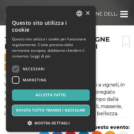
×
TREKKING TRA BAGLI E VIGNE DELLA TENU
Questo sito utilizza i
ITALIAN
cookie
ENGLISH
TREKKING TRA BAGLI E VIGNE
Questo sito utilizza i cookie per funzionare
regolarmente. Come previsto dalla
DELLA TENUTA CHIARELLI
SPANISH
normativa europea, dobbiamo chiederti il
consenso.
Leggi di più
21 AGOSTO 2023 - 16:30
VENDITE ONLINE TERMINATE
NECESSARI
Escursioni & Visite Guidate
MARKETING
Vi accompagneremo tra campi coltivati a vigneti, in
una zona DOC, per la produzione del pregiato
ACCETTA TUTTO
nettare degli dei, caratterizzata nel tempo dalla
costante presenza dell'uomo, con bagli, masserie,
RIFIUTA TUTTO TRANNE I NECESSARI
impianti rurali e idraulici di indiscutibile bellezza.
MOSTRA DETTAGLI
Condividi questo evento: