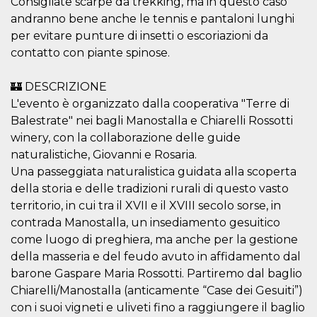
Consigliate scarpe da trekking, ma in questo caso
secondi
Cloudflare 
.hubspot.com
distinguere 
andranno bene anche le tennis e pantaloni lunghi
umani e bot
vantaggioso 
per evitare punture di insetti o escoriazioni da
sito Web, al
contatto con piante spinose.
di effettuar
rapporti val
sull'utilizzo
proprio sit
🏰 DESCRIZIONE
L'evento è organizzato dalla cooperativa "Terre di
_cfuvid
.hubspot.com
Sessione
Questo coo
viene utiliz
Balestrate" nei bagli Manostalla e Chiarelli Rossotti
Cloudflare 
monitorare 
winery, con la collaborazione delle guide
utenti attra
naturalistiche, Giovanni e Rosaria.
le sessioni 
ottimizzare
Una passeggiata naturalistica guidata alla scoperta
l'esperienza
dell'utente
della storia e delle tradizioni rurali di questo vasto
mantenendo
coerenza de
territorio, in cui tra il XVII e il XVIII secolo sorse, in
sessione e
contrada Manostalla, un insediamento gesuitico
fornendo se
personalizza
come luogo di preghiera, ma anche per la gestione
YSC
Sessione
Questo cook
Google LLC
della masseria e del feudo avuto in affidamento dal
impostato 
.youtube.com
barone Gaspare Maria Rossotti. Partiremo dal baglio
YouTube pe
tenere tracc
Chiarelli/Manostalla (anticamente “Case dei Gesuiti”)
delle
visualizzazi
con i suoi vigneti e uliveti fino a raggiungere il baglio
video incorp