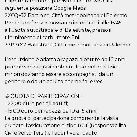
L'appuntamento è previsto alle ore 16:30 alla
o persistent
30 giorni
seguente posizione Google Maps:
2XCQ+J2 Partinico, Città metropolitana di Palermo
datr
2 anni
Questo coo
Meta
identifica il
Platform Inc.
Per chi preferisce, possiamo incontrarci alle 15:45
browser che
.facebook.com
connette a
all'uscita autostradale di Balestrate, presso il
Facebook. 
rifornimento di carburante Eni.
direttament
legato alla 
22P7+X7 Balestrate, Città metropolitana di Palermo
Facebook
dell'utente.
Facebook s
L'escursione è adatta a ragazzi a partire da 10 anni,
che viene
utilizzato p
purché senza gravi problemi locomotori o fisici; i
aiutare con 
sicurezza e a
minori dovranno essere accompagnati da un
di accesso
sospette, in
genitore o da un adulto che ne fa le veci.
particolare p
rilevamento
bot che ten
💰 QUOTA DI PARTECIPAZIONE
di accedere 
servizio. F
- 22,00 euro per gli adulti;
afferma anc
- 15,00 euro per ragazzi da 10 a 15 anni;
il profilo
comportame
La quota di partecipazione comprende la visita
associato a
ciascun coo
guidata, l'assicurazione di tipo RCT (Responsabilità
datr viene
eliminato d
Civile verso Terzi) e l'aperitivo al baglio.
giorni. Que