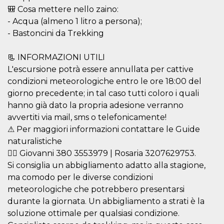
disabilitare 
.facebook.com
visualizzazi
🎒 Cosa mettere nello zaino:
delle inserz
- Acqua (almeno 1 litro a persona);
Meta in base
sue attività 
- Bastoncini da Trekking
web di terzi
sb
2 anni
Identificazi
Meta
📃 INFORMAZIONI UTILI
browser di
Platform Inc.
Facebook,
.facebook.com
L'escursione potrà essere annullata per cattive
autenticazi
marketing e 
condizioni meteorologiche entro le ore 18:00 del
cookie di
funzione spe
giorno precedente; in tal caso tutti coloro i quali
di Facebook
hanno già dato la propria adesione verranno
usida
.facebook.com
Sessione
raccoglie
avvertiti via mail, sms o telefonicamente!
informazion
browser
⚠ Per maggiori informazioni contattare le Guide
dell'utente 
naturalistiche
dell'identifi
univoco, uti
👉🏼 Giovanni 380 3553979 | Rosaria 3207629753.
per persona
la pubblicit
Si consiglia un abbigliamento adatto alla stagione,
gli utenti
ma comodo per le diverse condizioni
xs
3 mesi
Utilizzato p
Meta
meteorologiche che potrebbero presentarsi
mantenere 
Platform Inc.
sessione
.facebook.com
durante la giornata. Un abbigliamento a strati è la
soluzione ottimale per qualsiasi condizione.
__cf_bm
29 minuti
Questo coo
Cloudflare
58
viene utiliz
Inc.