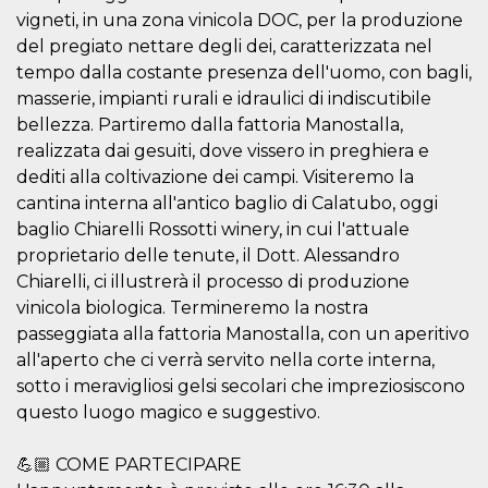
correttamente.
vigneti, in una zona vinicola DOC, per la produzione
Storage declaration
del pregiato nettare degli dei, caratterizzata nel
tempo dalla costante presenza dell'uomo, con bagli,
Storage
Nome
Descrizione
type
masserie, impianti rurali e idraulici di indiscutibile
bellezza. Partiremo dalla fattoria Manostalla,
fbssls_314278995690155
Session
storage
realizzata dai gesuiti, dove vissero in preghiera e
wpEmojiSettingsSupports
Session
dediti alla coltivazione dei campi. Visiteremo la
storage
cantina interna all'antico baglio di Calatubo, oggi
cn_uc__
Local
baglio Chiarelli Rossotti winery, in cui l'attuale
storage
proprietario delle tenute, il Dott. Alessandro
Chiarelli, ci illustrerà il processo di produzione
vinicola biologica. Termineremo la nostra
passeggiata alla fattoria Manostalla, con un aperitivo
all'aperto che ci verrà servito nella corte interna,
sotto i meravigliosi gelsi secolari che impreziosiscono
Provider /
questo luogo magico e suggestivo.
Nome
Scadenza
Descrizione
Dominio
c_user
4
Cookie di a
Meta
💪🏼 COME PARTECIPARE
settimane
utente. Può
Platform Inc.
2 giorni
essere di se
.facebook.com