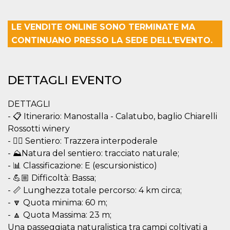
mese
viene
m.stripe.com
generalmente
utilizzato per le
prestazioni e
LE VENDITE ONLINE SONO TERMINATE MA
l'ottimizzazione
dei servizi di
CONTINUANO PRESSO LA SEDE DELL'EVENTO.
elaborazione
dei pagamenti,
facilitando la
memorizzazione
dei contenuti
DETTAGLI EVENTO
sul browser per
rendere le
pagine più
veloci.
DETTAGLI
- 📋 Itinerario: Manostalla - Calatubo, baglio Chiarelli
CookieScriptConsent
4
Questo cookie
CookieScript
settimane
viene utilizzato
oooh.events
Rossotti winery
2 giorni
dal servizio
Cookie-
- 👉🏻 Sentiero: Trazzera interpoderale
Script.com per
ricordare le
- ⛰Natura del sentiero: tracciato naturale;
preferenze di
- 📊 Classificazione: E (escursionistico)
consenso sui
cookie dei
- 💪🏼 Difficoltà: Bassa;
visitatori. È
necessario che il
- 📏 Lunghezza totale percorso: 4 km circa;
banner dei
- 🔽 Quota minima: 60 m;
cookie di
Cookie-
- 🔼 Quota Massima: 23 m;
Script.com
funzioni
Una passeggiata naturalistica tra campi coltivati a