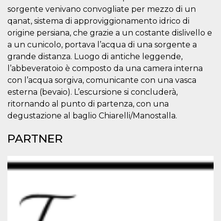
privacy,
sorgente venivano convogliate per mezzo di un
garantendo 
loro prefer
qanat, sistema di approviggionamento idrico di
siano onora
origine persiana, che grazie a un costante dislivello e
nelle sessio
future.
a un cunicolo, portava l’acqua di una sorgente a
__Secure-ROLLOUT_TOKEN
.youtube.com
5 mesi 4
Utilizzato d
grande distanza. Luogo di antiche leggende,
settimane
YouTube pe
l’abbeveratoio è composto da una camera interna
gestire
l'implement
con l’acqua sorgiva, comunicante con una vasca
e la
sperimenta
esterna (bevaio). L’escursione si concluderà,
delle funzio
Aiuta Googl
ritornando al punto di partenza, con una
controllare 
degustazione al baglio Chiarelli/Manostalla.
nuove
funzionalità
modifiche
PARTNER
dell'interfac
vengono mo
agli utenti
nell'ambito 
e
implementa
graduali,
garantendo
un'esperien
coerente pe
determinat
utente dura
esperiment