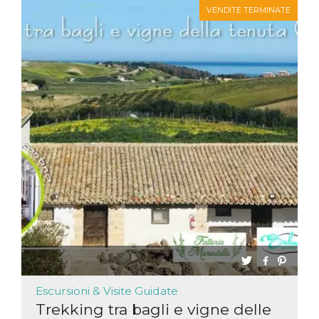
server.
VENDITE TERMINATE
wordpress_test_cookie
Sessione
Cookie di
Automattic
Wordpress,
Inc.
verifica che il
.oooh.events
browser accetti i
cookie.
PHPSESSID
Sessione
Cookie
PHP.net
generato da
oooh.events
applicazioni
basate sul
linguaggio PHP.
Si tratta di un
identificatore
generico
utilizzato per
mantenere le
variabili di
sessione utente.
Normalmente è
un numero
generato in
modo casuale, il
modo in cui
viene utilizzato
può essere
specifico per il
sito, ma un
Escursioni & Visite Guidate
buon esempio è
Trekking tra bagli e vigne delle
mantenere uno
stato di accesso