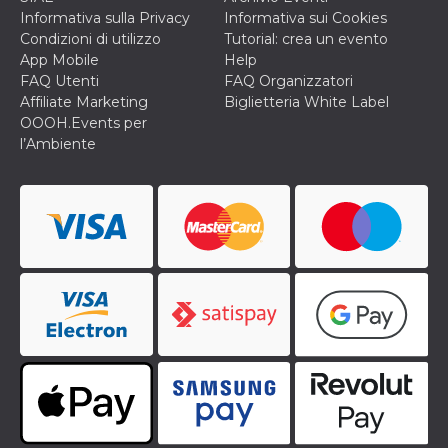
impostazion
Informativa sulla Privacy
Informativa sui Cookies
privacy,
garantendo 
Condizioni di utilizzo
Tutorial: crea un evento
loro prefer
App Mobile
Help
siano onora
nelle sessio
FAQ Utenti
FAQ Organizzatori
future.
Affiliate Marketing
Biglietteria White Label
YSC
Sessione
Questo cook
Google LLC
OOOH.Events per
impostato 
.youtube.com
l’Ambiente
YouTube pe
tenere tracc
delle
visualizzazi
video incorp
__Secure-ROLLOUT_TOKEN
.youtube.com
5 mesi 4
Utilizzato d
settimane
YouTube pe
gestire
l'implement
e la
sperimenta
delle funzio
Aiuta Googl
controllare 
nuove
funzionalità
modifiche
dell'interfac
vengono mo
agli utenti
nell'ambito 