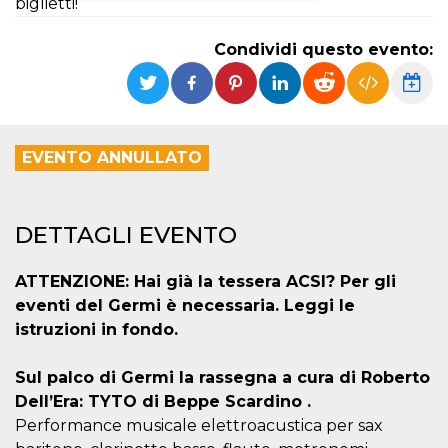
biglietti!
Necessari
Marketing
Condividi questo evento:
I cookie strettamente necessari o tecnici sono
indispensabili al funzionamento del sito. I
servizi qui presenti non potranno funzionare
senza.
Provider /
EVENTO ANNULLATO
Nome
Scadenza
Descrizione
Dominio
cf_clearance
1 anno
Clearance
Cloudflare,
Cookie from
Inc.
CloudFlare
.oooh.events
DETTAGLI EVENTO
stores the proof
of challenge
passed. It is
used to no
ATTENZIONE: Hai già la tessera ACSI? Per gli
longer issue a
eventi del Germi è necessaria. Leggi le
captcha or
jschallenge
istruzioni in fondo.
challenge if
present. It is
required to
Sul palco di Germi la rassegna a cura di Roberto
reach origin
server.
Dell’Era: TYTO di Beppe Scardino .
wordpress_test_cookie
Sessione
Cookie di
Automattic
Performance musicale elettroacustica per sax
Wordpress,
Inc.
verifica che il