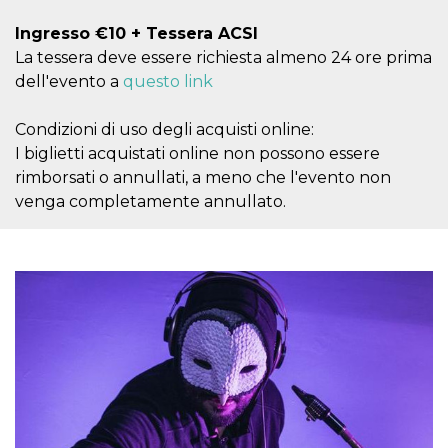
mese
viene
m.stripe.com
generalmente
utilizzato per le
Ingresso €10 + Tessera ACSI
prestazioni e
La tessera deve essere richiesta almeno 24 ore prima
l'ottimizzazione
dei servizi di
dell'evento a
questo link
elaborazione
dei pagamenti,
facilitando la
Condizioni di uso degli acquisti online:
memorizzazione
dei contenuti
I biglietti acquistati online non possono essere
sul browser per
rendere le
rimborsati o annullati, a meno che l'evento non
pagine più
veloci.
venga completamente annullato.
CookieScriptConsent
4
Questo cookie
CookieScript
settimane
viene utilizzato
oooh.events
2 giorni
dal servizio
Cookie-
Script.com per
ricordare le
preferenze di
consenso sui
cookie dei
visitatori. È
necessario che il
banner dei
cookie di
Cookie-
Script.com
funzioni