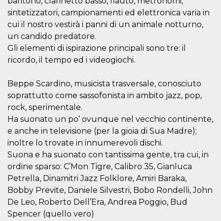
baritono, clarinetto basso, flauto, metronomi,
.oooh.events
browser accetti i
sintetizzatori, campionamenti ed elettronica varia in
cookie.
cui il nostro vestirà i panni di un animale notturno,
PHPSESSID
Sessione
Cookie
PHP.net
generato da
un candido predatore.
oooh.events
applicazioni
Gli elementi di ispirazione principali sono tre: il
basate sul
linguaggio PHP.
ricordo, il tempo ed i videogiochi.
Si tratta di un
identificatore
generico
Beppe Scardino, musicista trasversale, conosciuto
utilizzato per
mantenere le
soprattutto come sassofonista in ambito jazz, pop,
variabili di
sessione utente.
rock, sperimentale.
Normalmente è
un numero
Ha suonato un po’ ovunque nel vecchio continente,
generato in
e anche in televisione (per la gioia di Sua Madre);
modo casuale, il
modo in cui
inoltre lo trovate in innumerevoli dischi.
viene utilizzato
può essere
Suona e ha suonato con tantissima gente, tra cui, in
specifico per il
ordine sparso: C’Mon Tigre, Calibro 35, Gianluca
sito, ma un
buon esempio è
Petrella, Dinamitri Jazz Folklore, Amiri Baraka,
mantenere uno
stato di accesso
Bobby Previte, Daniele Silvestri, Bobo Rondelli, John
per un utente
tra le pagine.
De Leo, Roberto Dell’Era, Andrea Poggio, Bud
Spencer (quello vero)
m
1 anno 1
Questo cookie
Stripe