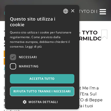
×
TRUST ME I’M A DOCTOR – TYTO DI BEPP
Questo sito utilizza i
ITALIAN
cookie
ENGLISH
TRUST ME I’M A DOCTOR – TYTO
Questo sito utilizza i cookie per funzionare
regolarmente. Come previsto dalla
DI BEPPE SCARDINO @GERMILDC
SPANISH
normativa europea, dobbiamo chiederti il
25 FEBBRAIO 2020
consenso.
Leggi di più
25 FEBBRAIO 2020 - 21:00
NECESSARI
VENDITE ONLINE TERMINATE
MARKETING
Musica, Eventi Live, Club
EVENTO ANNULLATO
ACCETTA TUTTO
Il 25 febbraio appuntamento con Trust Me I’m a
RIFIUTA TUTTO TRANNE I NECESSARI
Doctor, rassegna a cura di Roberto Dell’Era. Sul
palco di Germi a Milano, stasera c'è TYTO di Beppe
MOSTRA DETTAGLI
Scardino. Non restare fuori, acquista ora i tuoi