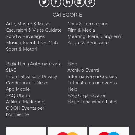
disabilitare 
.facebook.com
visualizzazi
delle inserz
Meta in base
CATEGORIE
sue attività 
web di terzi
Arte, Mostre & Musei
Corsi & Formazione
Escursioni & Visite Guidate
Film & Media
sb
2 anni
Identificazi
Meta
browser di
Platform Inc.
Food & Beverages
Meeting, Fiere, Congressi
Facebook,
.facebook.com
Musica, Eventi Live, Club
Salute & Benessere
autenticazi
marketing e 
Sport & Motori
cookie di
funzione spe
di Facebook
Biglietteria Automatizzata
Blog
usida
.facebook.com
Sessione
raccoglie
SIAE
Archivio Eventi
informazion
Informativa sulla Privacy
Informativa sui Cookies
browser
dell'utente 
Condizioni di utilizzo
Tutorial: crea un evento
dell'identifi
App Mobile
Help
univoco, uti
per persona
FAQ Utenti
FAQ Organizzatori
la pubblicit
Affiliate Marketing
Biglietteria White Label
gli utenti
OOOH.Events per
xs
3 mesi
Utilizzato p
Meta
l’Ambiente
mantenere 
Platform Inc.
sessione
.facebook.com
__cf_bm
29 minuti
Questo coo
Cloudflare
58
viene utiliz
Inc.