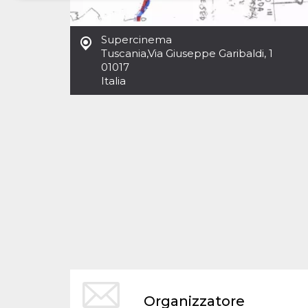
Necessari
Marketing
Supercinema
I cookie strettamente necessari o tecnici sono
Tuscania
,
Via Giuseppe Garibaldi, 1
indispensabili al funzionamento del sito. I
01017
servizi qui presenti non potranno funzionare
Italia
senza.
Provider /
Nome
Scadenza
Descrizione
Dominio
cf_clearance
1 anno
Clearance
Cloudflare,
Cookie from
Inc.
CloudFlare
.oooh.events
stores the proof
of challenge
passed. It is
used to no
longer issue a
captcha or
jschallenge
challenge if
present. It is
required to
reach origin
server.
wordpress_test_cookie
Sessione
Cookie di
Automattic
Organizzatore
Wordpress,
Inc.
verifica che il