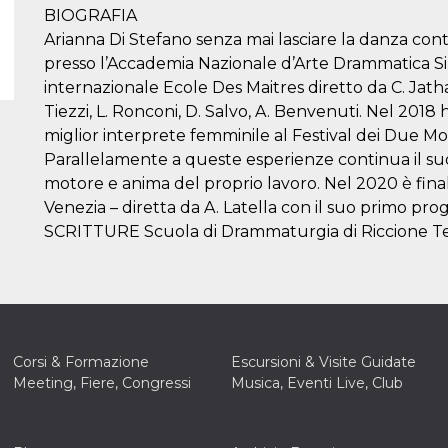
BIOGRAFIA
Arianna Di Stefano senza mai lasciare la danza con
presso l’Accademia Nazionale d’Arte Drammatica Sil
internazionale Ecole Des Maitres diretto da C. Jathay.
Tiezzi, L. Ronconi, D. Salvo, A. Benvenuti. Nel 20
miglior interprete femminile al Festival dei Due Mo
Parallelamente a queste esperienze continua il suo 
motore e anima del proprio lavoro. Nel 2020 è final
Venezia – diretta da A. Latella con il suo primo pro
SCRITTURE Scuola di Drammaturgia di Riccione Tea
Corsi & Formazione
Escursioni & Visite Guidate
Meeting, Fiere, Congressi
Musica, Eventi Live, Club