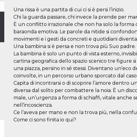
Una rissa è una partita di cui ci si è persi l’inizio.
Chi la guarda passare, chi invece la prende per man
È un conflitto irrazionale che non ha solo la forma
baraonda emotiva. Le parole da nitide si confondono
movimenti e i gesti da concreti e quotidiani diventan
Una bambina si è persa e non trova più Suo padre.
La bambina è solo un punto di vista esterno, invisibi
cartina geografica dello spazio scenico tre figure si
una piazza, persino in sé stessi. Diventano un’eco d
coinvolte, in un percorso urbano sporcato dal caso
Capita di incontrarsi o di scoprire l’amore dentro una
diversa dal solito per combattere la noia. È un dis
male, un’urgenza a forma di schiaffi, vitale anche s
nell’incoscienza.
Ce l’aveva per mano e non la trova più, nella confus
Come ci sono finita io qui?