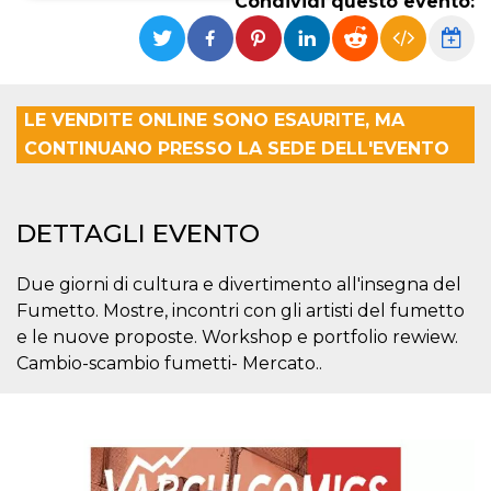
Condividi questo evento:
Necessari
Marketing
I cookie strettamente necessari o tecnici sono
indispensabili al funzionamento del sito. I
servizi qui presenti non potranno funzionare
LE VENDITE ONLINE SONO ESAURITE, MA
senza.
CONTINUANO PRESSO LA SEDE DELL'EVENTO
Provider /
Nome
Scadenza
Descrizione
Dominio
cf_clearance
1 anno
Clearance
Cloudflare,
DETTAGLI EVENTO
Cookie from
Inc.
CloudFlare
.oooh.events
stores the proof
of challenge
Due giorni di cultura e divertimento all'insegna del
passed. It is
used to no
Fumetto. Mostre, incontri con gli artisti del fumetto
longer issue a
e le nuove proposte. Workshop e portfolio rewiew.
captcha or
jschallenge
Cambio-scambio fumetti- Mercato..
challenge if
present. It is
required to
reach origin
server.
wordpress_test_cookie
Sessione
Cookie di
Automattic
Wordpress,
Inc.
verifica che il