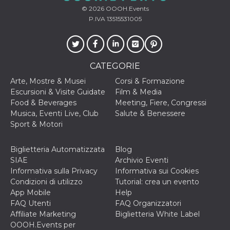
o persistent
© 2026
OOOH.Events
30 giorni
P.IVA 13515531005
datr
2 anni
Questo coo
Meta
identifica il
Platform Inc.
browser che
.facebook.com
connette a
Facebook. 
direttament
CATEGORIE
legato alla 
Facebook
Arte, Mostre & Musei
Corsi & Formazione
dell'utente.
Escursioni & Visite Guidate
Film & Media
Facebook s
che viene
Food & Beverages
Meeting, Fiere, Congressi
utilizzato p
Musica, Eventi Live, Club
Salute & Benessere
aiutare con 
sicurezza e a
Sport & Motori
di accesso
sospette, in
particolare p
Biglietteria Automatizzata
Blog
rilevamento
bot che ten
SIAE
Archivio Eventi
di accedere 
Informativa sulla Privacy
Informativa sui Cookies
servizio. F
afferma anc
Condizioni di utilizzo
Tutorial: crea un evento
il profilo
App Mobile
Help
comportame
associato a
FAQ Utenti
FAQ Organizzatori
ciascun coo
Affiliate Marketing
Biglietteria White Label
datr viene
eliminato d
OOOH.Events per
giorni. Que