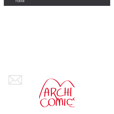
Italia
mese
viene
m.stripe.com
generalmente
utilizzato per le
prestazioni e
l'ottimizzazione
dei servizi di
elaborazione
dei pagamenti,
facilitando la
memorizzazione
dei contenuti
sul browser per
rendere le
pagine più
veloci.
CookieScriptConsent
4
Questo cookie
CookieScript
settimane
viene utilizzato
oooh.events
2 giorni
dal servizio
Cookie-
Script.com per
ricordare le
preferenze di
consenso sui
cookie dei
visitatori. È
necessario che il
banner dei
cookie di
Cookie-
Script.com
funzioni