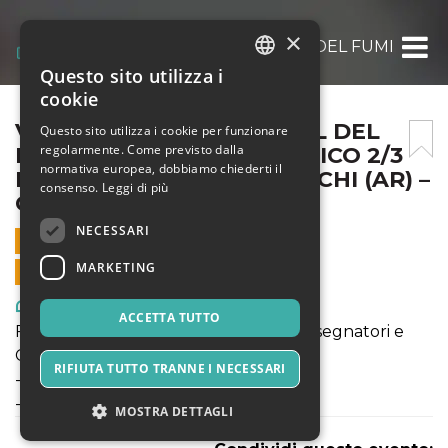
×
VARCHI COMICS- FESTIVAL DEL FUMETTO E
Questo sito utilizza i
ITALIAN
cookie
ENGLISH
VARCHI COMICS- FESTIVAL DEL
Questo sito utilizza i cookie per funzionare
regolarmente. Come previsto dalla
FUMETTO E DEL FANTASTICO 2/3
SPANISH
normativa europea, dobbiamo chiederti il
LUGLIO 2022- MONTEVARCHI (AR) –
consenso.
Leggi di più
CENTRO STORICO
NECESSARI
2 LUGLIO 2022 - 15:00
MARKETING
VENDITE ONLINE TERMINATE
Arte, Mostre & Musei
ACCETTA TUTTO
Festival Comics- Incontri con autori, disegnatori e
Case Editrici.
RIFIUTA TUTTO TRANNE I NECESSARI
-Mostre
-Fiera mercato.
MOSTRA DETTAGLI