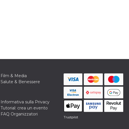
Film & Media
Salute & Benessere
Informativa sulla Privacy
Tutorial: crea un evento
FAQ Organizzatori
Trustpilot