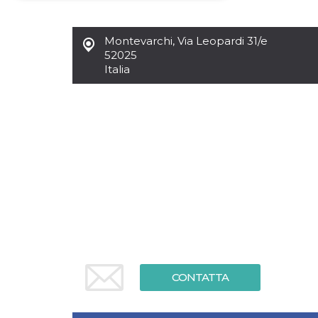
Necessari
Marketing
Montevarchi
,
Via Leopardi 31/e
I cookie strettamente necessari o tecnici sono
52025
indispensabili al funzionamento del sito. I
Italia
servizi qui presenti non potranno funzionare
senza.
Provider /
Nome
Scadenza
Descrizione
Dominio
cf_clearance
1 anno
Clearance
Cloudflare,
Cookie from
Inc.
CloudFlare
.oooh.events
stores the proof
of challenge
passed. It is
used to no
longer issue a
captcha or
jschallenge
challenge if
present. It is
required to
reach origin
CONTATTA
server.
wordpress_test_cookie
Sessione
Cookie di
Automattic
Wordpress,
Inc.
verifica che il