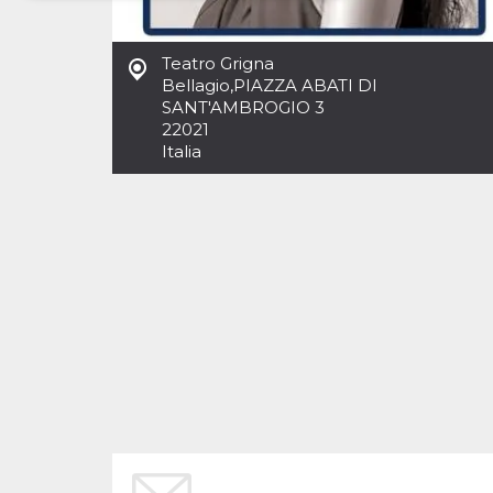
Necessari
Marketing
Teatro Grigna
I cookie strettamente necessari o tecnici sono
Bellagio
,
PIAZZA ABATI DI
indispensabili al funzionamento del sito. I
SANT'AMBROGIO 3
servizi qui presenti non potranno funzionare
22021
senza.
Italia
Provider /
Nome
Scadenza
Descrizione
Dominio
cf_clearance
1 anno
Clearance
Cloudflare,
Cookie from
Inc.
CloudFlare
.oooh.events
stores the proof
of challenge
passed. It is
used to no
longer issue a
captcha or
jschallenge
challenge if
present. It is
required to
reach origin
server.
wordpress_test_cookie
Sessione
Cookie di
Automattic
Wordpress,
Inc.
verifica che il