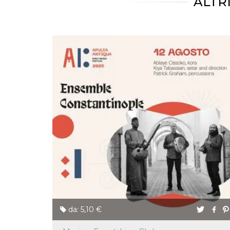
ALTR
correttamente.
Storage declaration
Storage
Nome
Descrizione
type
fbssls_314278995690155
Session
storage
wpEmojiSettingsSupports
Session
storage
cn_uc__
Local
storage
Provider /
Nome
Scadenza
Descrizione
Dominio
da: 5,10 €
c_user
4
Cookie di a
Meta
settimane
utente. Può
Platform Inc.
2 giorni
essere di se
.facebook.com