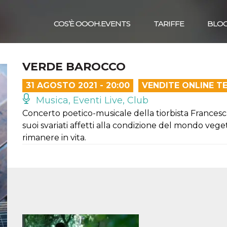
COS’È OOOH.EVENTS
TARIFFE
BLO
VERDE BAROCCO
31 AGOSTO 2021 - 20:00
VENDITE ONLINE T
Musica, Eventi Live, Club
Concerto poetico-musicale della tiorbista Francesca
suoi svariati affetti alla condizione del mondo veget
rimanere in vita.