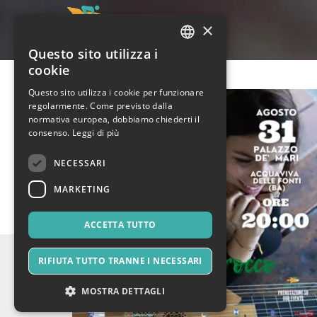
×
Questo sito utilizza i
ITALIAN
cookie
ENGLISH
Questo sito utilizza i cookie per funzionare
regolarmente. Come previsto dalla
SPANISH
normativa europea, dobbiamo chiederti il
consenso.
Leggi di più
NECESSARI
MARKETING
ACCETTA TUTTO
RIFIUTA TUTTO TRANNE I NECESSARI
MOSTRA DETTAGLI