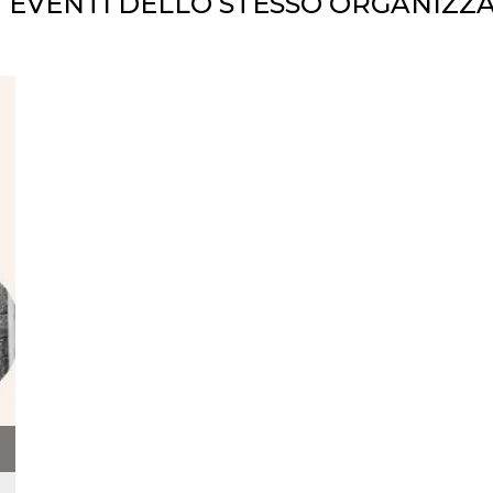
I EVENTI DELLO STESSO ORGANIZZ
ccesso
ssione