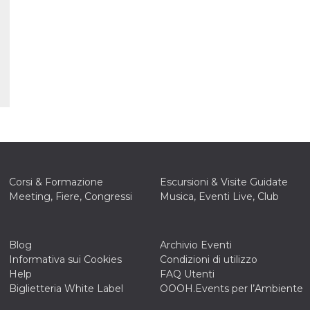
e per
kie
 si
Non è
e
singola
egnala
er
la
ttività
Corsi & Formazione
Escursioni & Visite Guidate
er il
Meeting, Fiere, Congressi
Musica, Eventi Live, Club
 di
tano
al
acebook
he che
Blog
Archivio Eventi
Informativa sui Cookies
Condizioni di utilizzo
ntale
Help
FAQ Utenti
kie
Biglietteria White Label
OOOH.Events per l’Ambiente
opo 10
sto