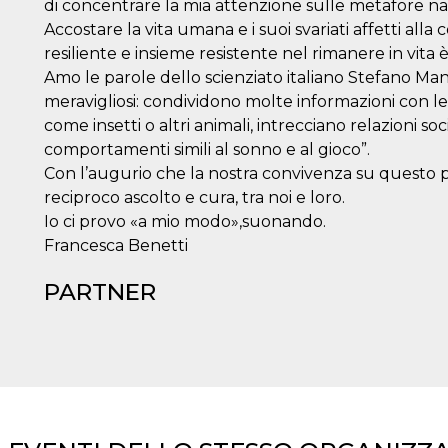
di concentrare la mia attenzione sulle metafore nat
Accostare la vita umana e i suoi svariati affetti al
resiliente e insieme resistente nel rimanere in vita
Amo le parole dello scienziato italiano Stefano Ma
meravigliosi: condividono molte informazioni con le 
come insetti o altri animali, intrecciano relazioni s
comportamenti simili al sonno e al gioco”.
Con l’augurio che la nostra convivenza su questo p
reciproco ascolto e cura, tra noi e loro.
Io ci provo «a mio modo»,suonando.
Francesca Benetti
PARTNER