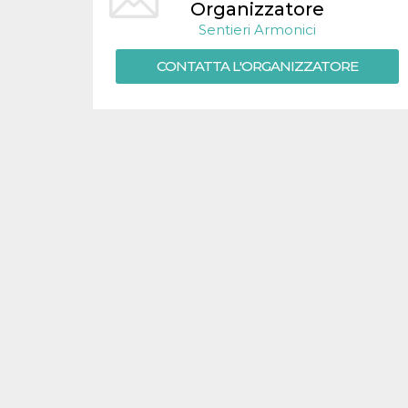
.oooh.events
Organizzatore
browser accetti i
cookie.
Sentieri Armonici
PHPSESSID
Sessione
Cookie
PHP.net
CONTATTA L'ORGANIZZATORE
generato da
oooh.events
applicazioni
basate sul
linguaggio PHP.
Si tratta di un
identificatore
generico
utilizzato per
mantenere le
variabili di
sessione utente.
Normalmente è
un numero
generato in
modo casuale, il
modo in cui
viene utilizzato
può essere
specifico per il
sito, ma un
buon esempio è
mantenere uno
stato di accesso
per un utente
tra le pagine.
m
1 anno 1
Questo cookie
Stripe