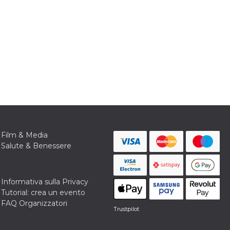
Film & Media
Salute & Benessere
Informativa sulla Privacy
Tutorial: crea un evento
FAQ Organizzatori
Trustpilot