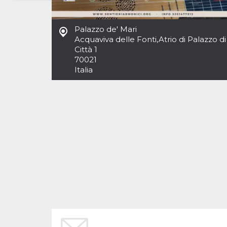
Necessari
Marketing
Palazzo de' Mari
I cookie strettamente necessari o tecnici sono
Acquaviva delle Fonti
,
Atrio di Palazzo di
indispensabili al funzionamento del sito. I
Città 1
servizi qui presenti non potranno funzionare
70021
senza.
Italia
Provider /
Nome
Scadenza
Descrizione
Dominio
cf_clearance
1 anno
Clearance
Cloudflare,
Cookie from
Inc.
CloudFlare
.oooh.events
stores the proof
of challenge
passed. It is
used to no
longer issue a
captcha or
jschallenge
challenge if
present. It is
required to
reach origin
server.
wordpress_test_cookie
Sessione
Cookie di
Automattic
Wordpress,
Inc.
verifica che il