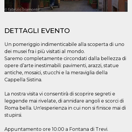
mese
viene
m.stripe.com
generalmente
utilizzato per le
prestazioni e
l'ottimizzazione
dei servizi di
elaborazione
DETTAGLI EVENTO
dei pagamenti,
facilitando la
memorizzazione
dei contenuti
Un pomeriggio indimenticabile alla scoperta di uno
sul browser per
rendere le
dei musei fra i più visitati al mondo.
pagine più
Saremo completamente circondati dalla bellezza di
veloci.
opere d’arte inestimabili: pavimenti, arazzi, statue
CookieScriptConsent
4
Questo cookie
CookieScript
settimane
viene utilizzato
oooh.events
antiche, mosaici, stucchi e la meraviglia della
2 giorni
dal servizio
Cookie-
Cappella Sistina.
Script.com per
ricordare le
preferenze di
La nostra visita vi consentirà di scoprire segreti e
consenso sui
cookie dei
leggende mai rivelate, di annidare angoli e scorci di
visitatori. È
Roma bella. Un'esperienza in cui non si finisce mai di
necessario che il
banner dei
stupirsi.
cookie di
Cookie-
Script.com
funzioni
Appuntamento ore 10.00 a Fontana di Trevi.