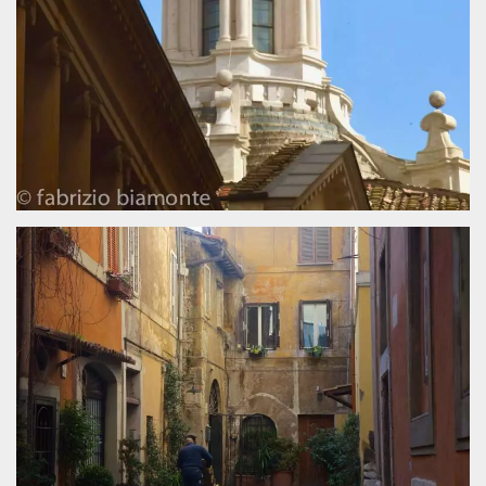
.oooh.events
browser accetti i
cookie.
PHPSESSID
Sessione
Cookie
PHP.net
generato da
oooh.events
applicazioni
basate sul
linguaggio PHP.
Si tratta di un
identificatore
generico
utilizzato per
mantenere le
variabili di
sessione utente.
Normalmente è
un numero
generato in
modo casuale, il
modo in cui
viene utilizzato
può essere
specifico per il
sito, ma un
buon esempio è
mantenere uno
stato di accesso
per un utente
tra le pagine.
m
1 anno 1
Questo cookie
Stripe