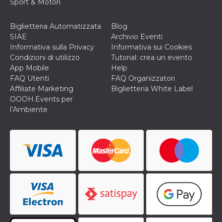
Sport & Motori
secondi
Cloudflare 
.hubspot.com
distinguere 
umani e bot
vantaggioso 
Biglietteria Automatizzata
Blog
sito Web, al
SIAE
Archivio Eventi
di effettuar
rapporti val
Informativa sulla Privacy
Informativa sui Cookies
sull'utilizzo
Condizioni di utilizzo
Tutorial: crea un evento
proprio sit
App Mobile
Help
_cfuvid
.hubspot.com
Sessione
Questo coo
FAQ Utenti
FAQ Organizzatori
viene utiliz
Cloudflare 
Affiliate Marketing
Biglietteria White Label
monitorare 
OOOH.Events per
utenti attra
le sessioni 
l’Ambiente
ottimizzare
l'esperienza
dell'utente
mantenendo
coerenza de
sessione e
fornendo se
personalizza
YSC
Sessione
Questo cook
Google LLC
impostato 
.youtube.com
YouTube pe
tenere tracc
delle
visualizzazi
video incorp