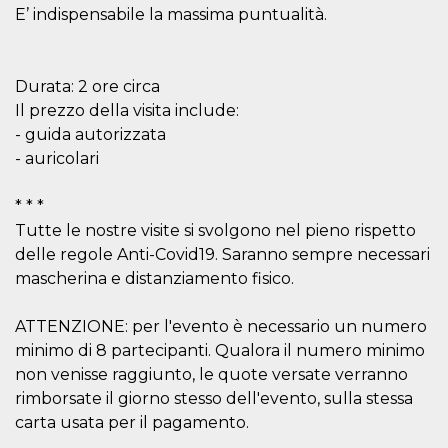
correttamente.
E’ indispensabile la massima puntualità.
Storage declaration
Storage
Nome
Descrizione
Durata: 2 ore circa
type
Il prezzo della visita include:
fbssls_314278995690155
Session
storage
- guida autorizzata
- auricolari
wpEmojiSettingsSupports
Session
storage
cn_uc__
Local
* * *
storage
Tutte le nostre visite si svolgono nel pieno rispetto
delle regole Anti-Covid19. Saranno sempre necessari
mascherina e distanziamento fisico.
ATTENZIONE: per l'evento è necessario un numero
minimo di 8 partecipanti. Qualora il numero minimo
Provider /
non venisse raggiunto, le quote versate verranno
Nome
Scadenza
Descrizione
Dominio
rimborsate il giorno stesso dell'evento, sulla stessa
c_user
4
Cookie di a
Meta
carta usata per il pagamento.
settimane
utente. Può
Platform Inc.
2 giorni
essere di se
.facebook.com