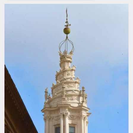
Necessari
Marketing
I cookie strettamente necessari o tecnici sono
indispensabili al funzionamento del sito. I
servizi qui presenti non potranno funzionare
senza.
Provider /
Nome
Scadenza
Descrizione
Dominio
cf_clearance
1 anno
Clearance
Cloudflare,
Cookie from
Inc.
CloudFlare
.oooh.events
stores the proof
of challenge
passed. It is
used to no
longer issue a
captcha or
jschallenge
challenge if
present. It is
required to
reach origin
server.
wordpress_test_cookie
Sessione
Cookie di
Automattic
Wordpress,
Inc.
verifica che il