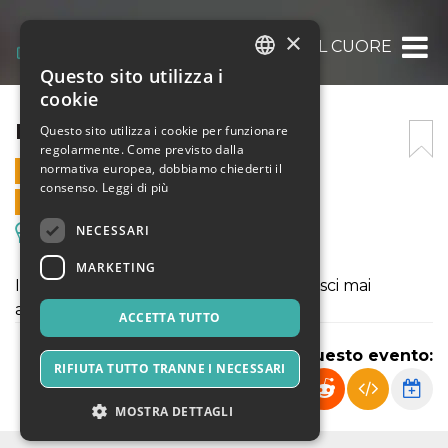
×
ROMA, IL CUORE
Questo sito utilizza i
ITALIAN
cookie
ENGLISH
ROMA, IL CUORE
Questo sito utilizza i cookie per funzionare
regolarmente. Come previsto dalla
SPANISH
normativa europea, dobbiamo chiederti il
15 NOVEMBRE 2020 - 10:00
consenso.
Leggi di più
VENDITE ONLINE TERMINATE
NECESSARI
Escursioni & Visite Guidate
MARKETING
Il cuore di Roma: quello che non conosci mai
abbastanza!
ACCETTA TUTTO
Condividi questo evento:
RIFIUTA TUTTO TRANNE I NECESSARI
MOSTRA DETTAGLI