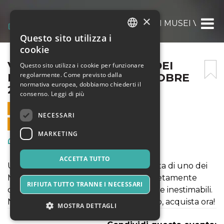
×
VISITA GUIDATA SERALE DEI MUSEI VATICA
Questo sito utilizza i
ITALIAN
cookie
ENGLISH
VISITA GUIDATA SERALE DEI
Questo sito utilizza i cookie per funzionare
regolarmente. Come previsto dalla
MUSEI VATICANI – 23 OTTOBRE
SPANISH
normativa europea, dobbiamo chiederti il
2020
consenso.
Leggi di più
23 OTTOBRE 2020 - 18:50
NECESSARI
VENDITE ONLINE TERMINATE
MARKETING
Arte, Mostre & Musei
ACCETTA TUTTO
Una serata indimenticabile alla scoperta di uno dei
Musei fra i più visitati al mondo, completamente
RIFIUTA TUTTO TRANNE I NECESSARI
circondati dalla bellezza di opere d’arte inestimabili.
Non perdere questo tour straordinario, acquista ora!
MOSTRA DETTAGLI