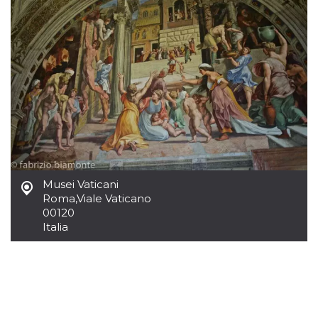
mese
viene
m.stripe.com
generalmente
utilizzato per le
prestazioni e
l'ottimizzazione
dei servizi di
elaborazione
dei pagamenti,
facilitando la
memorizzazione
dei contenuti
sul browser per
rendere le
pagine più
veloci.
CookieScriptConsent
4
Questo cookie
CookieScript
settimane
viene utilizzato
oooh.events
2 giorni
dal servizio
Musei Vaticani
Cookie-
Roma
,
Viale Vaticano
Script.com per
ricordare le
00120
preferenze di
Italia
consenso sui
cookie dei
visitatori. È
necessario che il
banner dei
cookie di
Cookie-
Script.com
funzioni