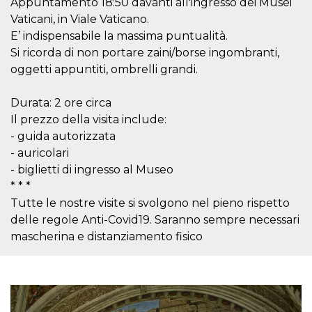
Appuntamento 18:50 davanti all'ingresso dei Musei
.oooh.events
browser accetti i
Vaticani, in Viale Vaticano.
cookie.
E’ indispensabile la massima puntualità.
PHPSESSID
Sessione
Cookie
PHP.net
generato da
oooh.events
Si ricorda di non portare zaini/borse ingombranti,
applicazioni
oggetti appuntiti, ombrelli grandi.
basate sul
linguaggio PHP.
Si tratta di un
identificatore
Durata: 2 ore circa
generico
utilizzato per
Il prezzo della visita include:
mantenere le
- guida autorizzata
variabili di
sessione utente.
- auricolari
Normalmente è
un numero
- biglietti di ingresso al Museo
generato in
* * *
modo casuale, il
modo in cui
Tutte le nostre visite si svolgono nel pieno rispetto
viene utilizzato
può essere
delle regole Anti-Covid19. Saranno sempre necessari
specifico per il
sito, ma un
mascherina e distanziamento fisico
buon esempio è
mantenere uno
stato di accesso
per un utente
tra le pagine.
m
1 anno 1
Questo cookie
Stripe