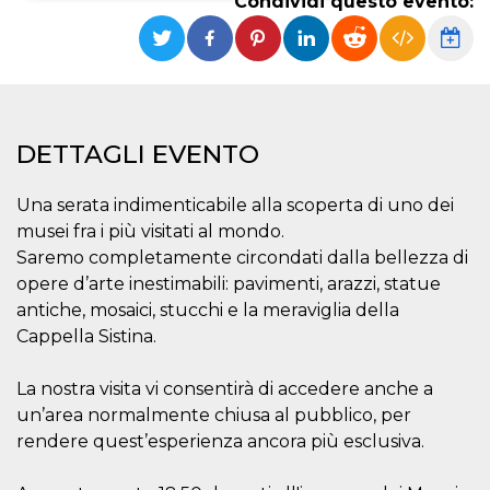
Condividi questo evento:
Necessari
Marketing
I cookie strettamente necessari o tecnici sono
indispensabili al funzionamento del sito. I
servizi qui presenti non potranno funzionare
senza.
DETTAGLI EVENTO
Provider /
Nome
Scadenza
Descrizione
Dominio
Una serata indimenticabile alla scoperta di uno dei
cf_clearance
1 anno
Clearance
Cloudflare,
Cookie from
musei fra i più visitati al mondo.
Inc.
CloudFlare
.oooh.events
Saremo completamente circondati dalla bellezza di
stores the proof
of challenge
opere d’arte inestimabili: pavimenti, arazzi, statue
passed. It is
used to no
antiche, mosaici, stucchi e la meraviglia della
longer issue a
Cappella Sistina.
captcha or
jschallenge
challenge if
present. It is
La nostra visita vi consentirà di accedere anche a
required to
reach origin
un’area normalmente chiusa al pubblico, per
server.
rendere quest’esperienza ancora più esclusiva.
wordpress_test_cookie
Sessione
Cookie di
Automattic
Wordpress,
Inc.
verifica che il