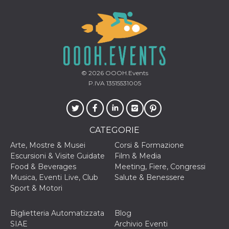
o persistent
30 giorni
datr
2 anni
Questo coo
Meta
identifica il
Platform Inc.
browser che
.facebook.com
connette a
Facebook. 
direttament
legato alla 
© 2026
OOOH.Events
Facebook
P.IVA 13515531005
dell'utente.
Facebook s
che viene
utilizzato p
aiutare con 
sicurezza e a
di accesso
CATEGORIE
sospette, in
particolare p
Arte, Mostre & Musei
Corsi & Formazione
rilevamento
Escursioni & Visite Guidate
Film & Media
bot che ten
di accedere 
Food & Beverages
Meeting, Fiere, Congressi
servizio. F
Musica, Eventi Live, Club
Salute & Benessere
afferma anc
il profilo
Sport & Motori
comportame
associato a
ciascun coo
Biglietteria Automatizzata
Blog
datr viene
eliminato d
SIAE
Archivio Eventi
giorni. Que