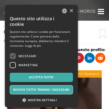
×
ASSOCIAZIONE BATTOS MOROS
Questo sito utilizza i
ITALIAN
cookie
ENGLISH
CORTES APERTAS 2022
Questo sito utilizza i cookie per funzionare
regolarmente. Come previsto dalla
SPANISH
Associazione Battos Moros, Oliena
normativa europea, dobbiamo chiederti il
consenso.
Leggi di più
Condividi questo profilo:
NECESSARI
MARKETING
VENDITE TERMINATE
ACCETTA TUTTO
RIFIUTA TUTTO TRANNE I NECESSARI
MOSTRA DETTAGLI