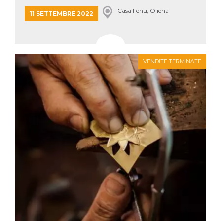
mese
viene
m.stripe.com
generalmente
Casa Fenu, Oliena
11 SETTEMBRE 2022
utilizzato per le
prestazioni e
l'ottimizzazione
dei servizi di
elaborazione
dei pagamenti,
facilitando la
VENDITE TERMINATE
memorizzazione
dei contenuti
sul browser per
rendere le
pagine più
veloci.
CookieScriptConsent
4
Questo cookie
CookieScript
settimane
viene utilizzato
oooh.events
2 giorni
dal servizio
Cookie-
Script.com per
ricordare le
preferenze di
consenso sui
cookie dei
visitatori. È
necessario che il
banner dei
cookie di
Cookie-
Script.com
funzioni