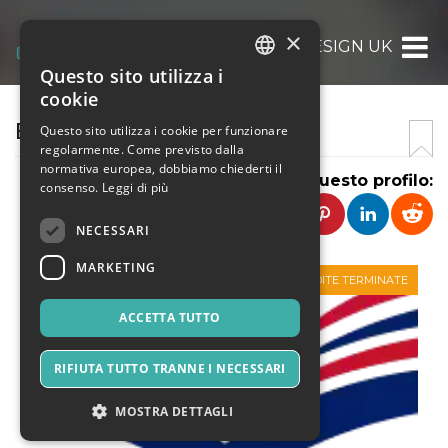
×
BOOK COVER DESIGN UK
Questo sito utilizza i
ITALIAN
cookie
ENGLISH
BOOK COVER DESIGN UK
Questo sito utilizza i cookie per funzionare
regolarmente. Come previsto dalla
SPANISH
normativa europea, dobbiamo chiederti il
Condividi questo profilo:
consenso.
Leggi di più
NECESSARI
MARKETING
VENDITE TERMINATE
ACCETTA TUTTO
RIFIUTA TUTTO TRANNE I NECESSARI
MOSTRA DETTAGLI