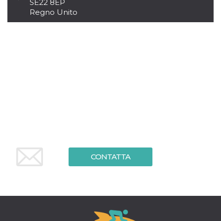
.oooh.events
SE22 8EP
browser accetti i
Regno Unito
cookie.
PHPSESSID
Sessione
Cookie
PHP.net
generato da
oooh.events
applicazioni
basate sul
linguaggio PHP.
Si tratta di un
identificatore
generico
utilizzato per
mantenere le
variabili di
sessione utente.
Normalmente è
un numero
generato in
modo casuale, il
modo in cui
viene utilizzato
può essere
CONTATTA
specifico per il
sito, ma un
buon esempio è
mantenere uno
stato di accesso
per un utente
tra le pagine.
m
1 anno 1
Questo cookie
Stripe