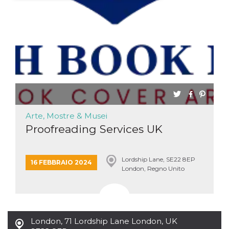
Necessari
Marketing
I cookie strettamente necessari o tecnici sono
indispensabili al funzionamento del sito. I
servizi qui presenti non potranno funzionare
senza.
Provider /
Nome
Scadenza
Descrizione
Dominio
cf_clearance
1 anno
Clearance
Cloudflare,
Cookie from
Inc.
CloudFlare
Arte, Mostre & Musei
.oooh.events
stores the proof
Proofreading Services UK
of challenge
passed. It is
used to no
longer issue a
captcha or
Lordship Lane, SE22 8EP
16 FEBBRAIO 2024
jschallenge
London, Regno Unito
challenge if
present. It is
required to
reach origin
server.
wordpress_test_cookie
Sessione
Cookie di
Automattic
London
,
71 Lordship Lane London, UK
Wordpress,
Inc.
verifica che il