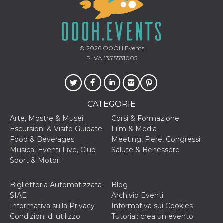
mese
viene
m.stripe.com
generalmente
utilizzato per le
prestazioni e
l'ottimizzazione
dei servizi di
elaborazione
© 2026
OOOH.Events
dei pagamenti,
facilitando la
P.IVA 13515531005
memorizzazione
dei contenuti
sul browser per
rendere le
pagine più
veloci.
CATEGORIE
CookieScriptConsent
4
Questo cookie
CookieScript
Arte, Mostre & Musei
Corsi & Formazione
settimane
viene utilizzato
oooh.events
2 giorni
dal servizio
Escursioni & Visite Guidate
Film & Media
Cookie-
Food & Beverages
Meeting, Fiere, Congressi
Script.com per
ricordare le
Musica, Eventi Live, Club
Salute & Benessere
preferenze di
Sport & Motori
consenso sui
cookie dei
visitatori. È
necessario che il
Biglietteria Automatizzata
Blog
banner dei
SIAE
Archivio Eventi
cookie di
Cookie-
Informativa sulla Privacy
Informativa sui Cookies
Script.com
Condizioni di utilizzo
Tutorial: crea un evento
funzioni