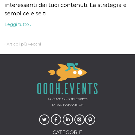
interessanti dai tuoi contenuti. La strategia è
semplice e se ti
…
Leggi tutto ›
‹ Articoli più vecchi
© 2026
OOOH.Events
P.IVA 13515531005
CATEGORIE