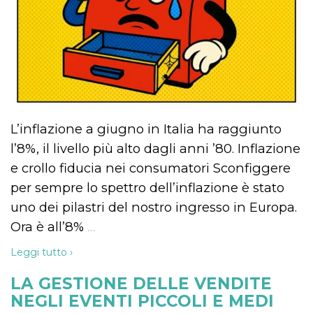
privacy,
garantendo 
loro prefer
siano onora
nelle sessio
future.
__Secure-ROLLOUT_TOKEN
.youtube.com
5 mesi 4
Utilizzato d
settimane
YouTube pe
gestire
l'implement
e la
sperimenta
L’inflazione a giugno in Italia ha raggiunto
delle funzio
Aiuta Googl
l’8%, il livello più alto dagli anni ’80. Inflazione
controllare 
nuove
e crollo fiducia nei consumatori Sconfiggere
funzionalità
modifiche
per sempre lo spettro dell’inflazione è stato
dell'interfac
vengono mo
uno dei pilastri del nostro ingresso in Europa.
agli utenti
nell'ambito 
Ora è all’8%
…
e
implementa
Leggi tutto ›
graduali,
garantendo
un'esperien
LA GESTIONE DELLE VENDITE
coerente pe
determinat
NEGLI EVENTI PICCOLI E MEDI
utente dura
esperiment