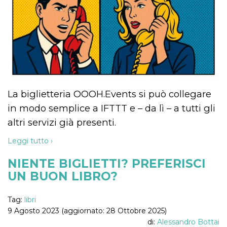
correttamente.
Storage declaration
Storage
Nome
Descrizione
type
fbssls_314278995690155
Session
storage
wpEmojiSettingsSupports
Session
storage
La biglietteria OOOH.Events si può collegare
cn_uc__
Local
in modo semplice a IFTTT e – da lì – a tutti gli
storage
altri servizi già presenti.
Leggi tutto ›
NIENTE BIGLIETTI? PREFERISCI
UN BUON LIBRO?
Provider /
Nome
Scadenza
Descrizione
Dominio
Tag:
libri
9 Agosto 2023 (aggiornato: 28 Ottobre 2025)
c_user
4
Cookie di a
Meta
settimane
utente. Può
Platform Inc.
di:
Alessandro Bottai
2 giorni
essere di se
.facebook.com