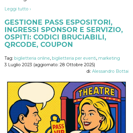
cookie viene
anche trami
Leggi tutto ›
piace e altri
pulsanti e t
Facebook
GESTIONE PASS ESPOSITORI,
posizionati 
INGRESSI SPONSOR E SERVIZIO,
molti siti W
diversi.
OSPITI: CODICI BRUCIABILI,
dpr
.facebook.com
1
permette di
QRCODE, COUPON
settimana
controllare 
funzione “S
su Facebook
pulsante “M
Tag:
biglietteria online
,
biglietteria per eventi
,
marketing
piace”, rac
3 Luglio 2023 (aggiornato: 28 Ottobre 2025)
le impostaz
della lingua
di:
Alessandro Bottai
permettono
condividere
pagina.
fr
3 mesi
Contiene la
Meta
combinazio
Platform Inc.
ID univoco 
.facebook.com
browser e
dell'utente,
utilizzata pe
pubblicità m
oo
5 anni
consente
Meta
all'utente di
Platform Inc.