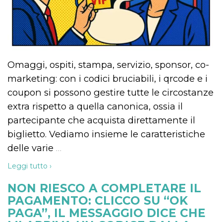
disabilitare 
.facebook.com
visualizzazi
delle inserz
Meta in base
sue attività 
web di terzi
sb
2 anni
Identificazi
Meta
browser di
Platform Inc.
Omaggi, ospiti, stampa, servizio, sponsor, co-
Facebook,
.facebook.com
autenticazi
marketing: con i codici bruciabili, i qrcode e i
marketing e 
cookie di
coupon si possono gestire tutte le circostanze
funzione spe
di Facebook
extra rispetto a quella canonica, ossia il
usida
.facebook.com
Sessione
raccoglie
partecipante che acquista direttamente il
informazion
browser
biglietto. Vediamo insieme le caratteristiche
dell'utente 
dell'identifi
delle varie
…
univoco, uti
per persona
la pubblicit
Leggi tutto ›
gli utenti
xs
3 mesi
Utilizzato p
Meta
NON RIESCO A COMPLETARE IL
mantenere 
Platform Inc.
sessione
.facebook.com
PAGAMENTO: CLICCO SU “OK
PAGA”, IL MESSAGGIO DICE CHE
__cf_bm
29 minuti
Questo coo
Cloudflare
58
viene utiliz
Inc.