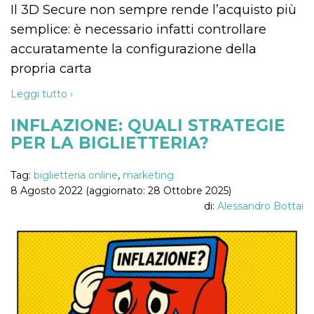
Il 3D Secure non sempre rende l’acquisto più
VISITOR_INFO1_LIVE
5 mesi 4
Questo cook
Google LLC
semplice: è necessario infatti controllare
settimane
impostato 
.youtube.com
Youtube pe
accuratamente la configurazione della
tenere tracc
delle prefe
propria carta
dell'utente p
video di Yo
incorporati 
Leggi tutto ›
siti; può an
determinare 
visitatore de
INFLAZIONE: QUALI STRATEGIE
web sta
utilizzando 
PER LA BIGLIETTERIA?
nuova o la
vecchia ver
dell'interfac
Youtube.
Tag:
biglietteria online
,
marketing
8 Agosto 2022 (aggiornato: 28 Ottobre 2025)
VISITOR_PRIVACY_METADATA
5 mesi 4
Questo coo
YouTube
settimane
viene utiliz
.youtube.com
di:
Alessandro Bottai
per memori
le scelte di
consenso e
privacy dell
per la loro
interazione 
sito. Registr
sul consens
visitatore r
a varie poli
impostazion