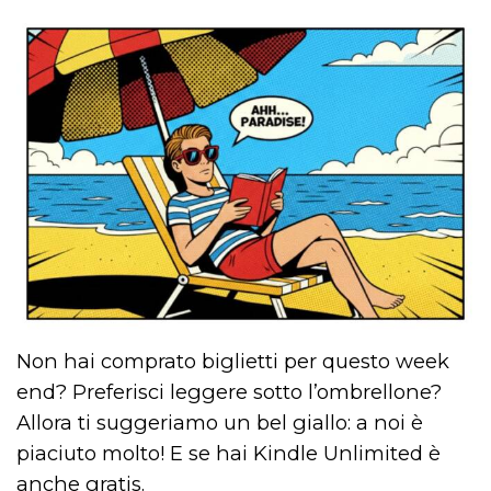
o persistent
30 giorni
datr
2 anni
Questo coo
Meta
identifica il
Platform Inc.
browser che
.facebook.com
connette a
Facebook. 
direttament
legato alla 
Facebook
dell'utente.
Facebook s
che viene
utilizzato p
aiutare con 
sicurezza e a
di accesso
sospette, in
particolare p
rilevamento
bot che ten
di accedere 
Non hai comprato biglietti per questo week
servizio. F
afferma anc
end? Preferisci leggere sotto l’ombrellone?
il profilo
comportame
Allora ti suggeriamo un bel giallo: a noi è
associato a
ciascun coo
piaciuto molto! E se hai Kindle Unlimited è
datr viene
eliminato d
anche gratis.
giorni. Que