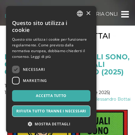
×
OOOH.EVENTS | BIGLIETTERIA ONLINE GRAT
Questo sito utilizza i
ITALIAN
cookie
ALESSANDRO BOTTAI
ENGLISH
Questo sito utilizza i cookie per funzionare
regolarmente. Come previsto dalla
SPANISH
normativa europea, dobbiamo chiederti il
BIGLIETTERIE SIAE: QUALI SONO,
consenso.
Leggi di più
QUANTO COSTANO, QUALI
NECESSARI
CONVENGONO DAVVERO (2025)
MARKETING
Tag:
biglietteria siae
10 Novembre 2025 (aggiornato: 7 Dicembre 2025)
ACCETTA TUTTO
di:
Alessandro Bottai
RIFIUTA TUTTO TRANNE I NECESSARI
MOSTRA DETTAGLI