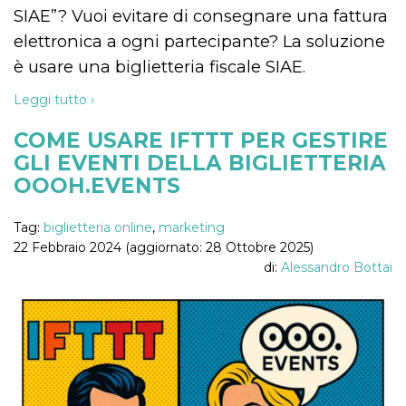
mese
viene
m.stripe.com
SIAE”? Vuoi evitare di consegnare una fattura
generalmente
utilizzato per le
elettronica a ogni partecipante? La soluzione
prestazioni e
l'ottimizzazione
è usare una biglietteria fiscale SIAE.
dei servizi di
elaborazione
dei pagamenti,
Leggi tutto ›
facilitando la
memorizzazione
dei contenuti
COME USARE IFTTT PER GESTIRE
sul browser per
rendere le
GLI EVENTI DELLA BIGLIETTERIA
pagine più
veloci.
OOOH.EVENTS
CookieScriptConsent
4
Questo cookie
CookieScript
settimane
viene utilizzato
oooh.events
Tag:
biglietteria online
,
marketing
2 giorni
dal servizio
Cookie-
22 Febbraio 2024 (aggiornato: 28 Ottobre 2025)
Script.com per
di:
Alessandro Bottai
ricordare le
preferenze di
consenso sui
cookie dei
visitatori. È
necessario che il
banner dei
cookie di
Cookie-
Script.com
funzioni