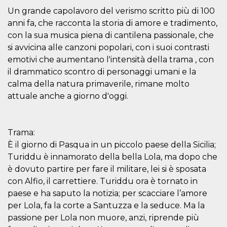
visitors.
Un grande capolavoro del verismo scritto più di 100
wordpress_test_cookie
Session
Used on
Automattic
anni fa, che racconta la storia di amore e tradimento,
sites built
Inc.
with
con la sua musica piena di cantilena passionale, che
.oooh.events
Wordpress.
si avvicina alle canzoni popolari, con i suoi contrasti
Tests
whether or
emotivi che aumentano l'intensità della trama , con
not the
browser has
il drammatico scontro di personaggi umani e la
cookies
calma della natura primaverile, rimane molto
enabled
attuale anche a giorno d'oggi.
PHPSESSID
Session
Cookie
PHP.net
generated
oooh.events
by
applications
based on
Trama:
the PHP
language.
È il giorno di Pasqua in un piccolo paese della Sicilia;
This is a
general
Turiddu è innamorato della bella Lola, ma dopo che
purpose
è dovuto partire per fare il militare, lei si è sposata
identifier
used to
con Alfio, il carrettiere. Turiddu ora è tornato in
maintain
user session
paese e ha saputo la notizia; per scacciare l’amore
variables. It
is normally a
per Lola, fa la corte a Santuzza e la seduce. Ma la
random
passione per Lola non muore, anzi, riprende più
generated
number,