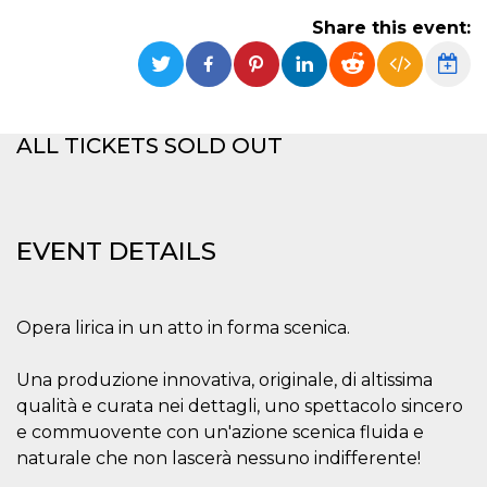
functionality such as user login and account
Share this event:
management. The website cannot be used
properly without strictly necessary cookies.
Provider /
Name
Expiration
Description
Domain
cf_clearance
1 year
This cookie
Cloudflare,
ALL TICKETS SOLD OUT
is used by
Inc.
the
.oooh.events
CloudFlare
service to
identify
trusted web
traffic and
EVENT DETAILS
override any
security
restrictions
based on
the visitor's
Opera lirica in un atto in forma scenica.
IP address. It
is essential
for
supporting a
Una produzione innovativa, originale, di altissima
website's
qualità e curata nei dettagli, uno spettacolo sincero
security
features and
e commuovente con un'azione scenica fluida e
in providing
protection
naturale che non lascerà nessuno indifferente!
against
malicious