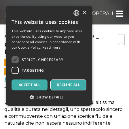
×
“CAVALLERIA RUSTICANA” – OPERA IN UN 
This website uses cookies
ITALIAN
This website uses cookies to improve user
ENGLISH
“CAVALLERIA RUSTICANA” –
experience. By using our website you
consent to all cookies in accordance with
OPERA IN UN ATTO DI
SPANISH
our Cookie Policy.
Read more
P.MASCAGNI
STRICTLY NECESSARY
1 SEPTEMBER 2024 - 21:15
TARGETING
ONLINE SALES ENDED
Music, Live Events, Clubs
ACCEPT ALL
DECLINE ALL
"Cavalleria Rusticana" di P. Mascagni
SHOW DETAILS
Una produzione innovativa, originale, di altissima
qualità e curata nei dettagli, uno spettacolo sincero
e commuovente con un'azione scenica fluida e
Strictly necessary
Targeting
naturale che non lascerà nessuno indifferente!
Strictly necessary cookies allow core website