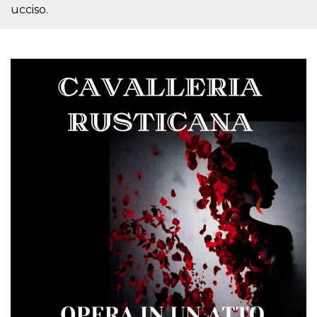
ucciso.
Cookie-
Script.com
service to
remember
visitor
cookie
consent
preferences.
It is
necessary
for Cookie-
Script.com
cookie
banner to
work
properly.
Storage declaration
Storage
Name
Description
type
fbssls_314278995690155
Session
storage
wpEmojiSettingsSupports
Session
storage
cn_uc__
Local
storage