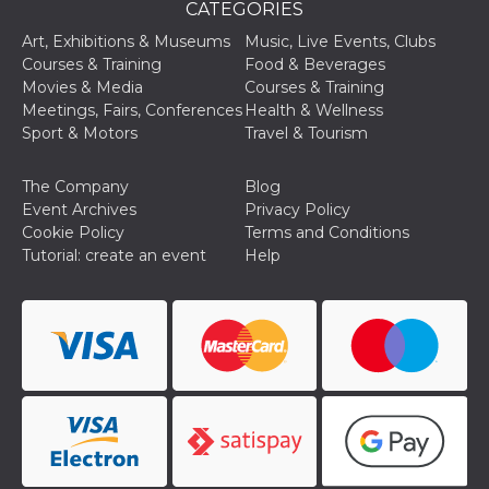
CATEGORIES
oo
5 years
Ad optout 
Meta
Art, Exhibitions & Museums
Music, Live Events, Clubs
Platform Inc.
.facebook.com
Courses & Training
Food & Beverages
Movies & Media
Courses & Training
sb
2 years
Facebook 
Meta
identificati
Platform Inc.
Meetings, Fairs, Conferences
Health & Wellness
authenticat
.facebook.com
Sport & Motors
Travel & Tourism
marketing,
other Face
specific fu
cookies.
The Company
Blog
Event Archives
Privacy Policy
usida
.facebook.com
Session
raccoglie
informazion
Cookie Policy
Terms and Conditions
browser
Tutorial: create an event
Help
dell'utente
dell'identif
univoco, ut
per persona
la pubblici
gli utenti
xs
3 months
Used to ma
Meta
a session
Platform Inc.
.facebook.com
__cf_bm
29
This cookie
Cloudflare
minutes
used to
Inc.
58
distinguish
.hubspot.com
seconds
between h