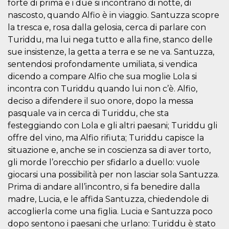
forte di prima e i due si incontrano di notte, di
how it is
used can be
nascosto, quando Alfio è in viaggio. Santuzza scopre
specific to
la tresca e, rosa dalla gelosia, cerca di parlare con
the site, but
a good
Turiddu, ma lui nega tutto e alla fine, stanco delle
example is
maintaining
sue insistenze, la getta a terra e se ne va. Santuzza,
a logged-in
status for a
sentendosi profondamente umiliata, si vendica
user
dicendo a compare Alfio che sua moglie Lola si
between
pages.
incontra con Turiddu quando lui non c’è. Alfio,
m
1 year 1
This cookie
Stripe
deciso a difendere il suo onore, dopo la messa
month
is generally
m.stripe.com
pasquale va in cerca di Turiddu, che sta
used for
performance
festeggiando con Lola e gli altri paesani; Turiddu gli
and
optimization
offre del vino, ma Alfio rifiuta; Turiddu capisce la
of payment
situazione e, anche se in coscienza sa di aver torto,
processing
services,
gli morde l’orecchio per sfidarlo a duello: vuole
facilitating
caching of
giocarsi una possibilità per non lasciar sola Santuzza.
content on
the browser
Prima di andare all’incontro, si fa benedire dalla
to make
madre, Lucia, e le affida Santuzza, chiedendole di
pages load
faster.
accoglierla come una figlia. Lucia e Santuzza poco
CookieScriptConsent
4 weeks 2
This cookie
CookieScript
dopo sentono i paesani che urlano: Turiddu è stato
days
is used by
oooh.events