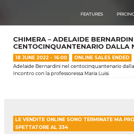
FEATURES
PRICIN
CHIMERA – ADELAIDE BERNARDIN
CENTOCINQUANTENARIO DALLA 
18 JUNE 2022 - 16:00
ONLINE SALES ENDED
Adelaide Bernardini nel centocinquantenario dalla 
Incontro con la professoressa Maria Luisi.
LE VENDITE ONLINE SONO TERMINATE MA PR
SPETTATORE AL 334