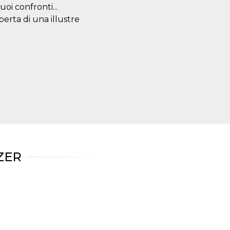
oi confronti...
erta di una illustre
ZER