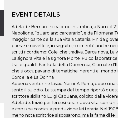
EVENT DETAILS
Adelaide Bernardini nacque in Umbria, a Narni, il 2
Napolione, “guardiano carcerario”, e da Filomena Te
maggior parte della sua vita a Catania. Fin da giovan
poesie e novelle e, in seguito, si cimentò anche nei 
scritti ricordiamo: Colei che tradiva, Barca nova, La vi
La signora Vita e la signora Morte. Fu collaboratrice 
tra le quali Il Fanfulla della Domenica, Giornale d’Ital
che si occupavano di tematiche inerenti al mondo
Cordelia e La Donna.
Appena ventenne lasciò Narni. A Roma, dopo una 
tentò il suicidio. La stampa del tempo riportò quest
scrittore siciliano Luigi Capuana, colpito dalla vicen
Adelaide. Iniziò per lei così una nuova vita, con un t
e con una cospicua produzione letteraria. Nel 1908 
meno nota scrittrice si sposarono, ma la fama di lei i