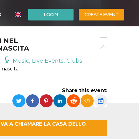
G
LOGIN
CREATE EVENT
ITALIANO
I NEL
ESPAÑOL
NASCITA
Music, Live Events, Clubs
nascita.
Share this event:
OVA A CHIAMARE LA CASA DELLO