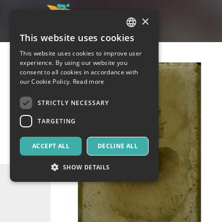
×
This website uses cookies
ITALIAN
This website uses cookies to improve user
ENGLISH
experience. By using our website you
consent to all cookies in accordance with
SPANISH
our Cookie Policy.
Read more
STRICTLY NECESSARY
TARGETING
ACCEPT ALL
DECLINE ALL
SHOW DETAILS
Strictly necessary
Targeting
Strictly necessary cookies allow core website