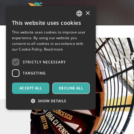
×
This website uses cookies
ITALIAN
This website uses cookies to improve user
ENGLISH
experience. By using our website you
consent to all cookies in accordance with
SPANISH
our Cookie Policy.
Read more
STRICTLY NECESSARY
TARGETING
ACCEPT ALL
DECLINE ALL
SHOW DETAILS
Strictly necessary
Targeting
Strictly necessary cookies allow core website