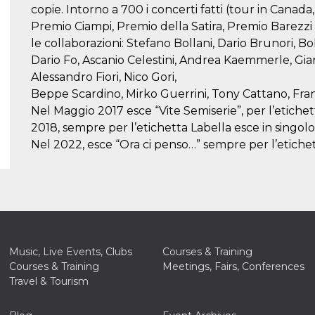
copie. Intorno a 700 i concerti fatti (tour in Canada,
Premio Ciampi, Premio della Satira, Premio Barezzi e
le collaborazioni: Stefano Bollani, Dario Brunori, 
Dario Fo, Ascanio Celestini, Andrea Kaemmerle, Gi
Alessandro Fiori, Nico Gori,
Beppe Scardino, Mirko Guerrini, Tony Cattano, Fra
Nel Maggio 2017 esce “Vite Semiserie”, per l’etichett
2018, sempre per l’etichetta Labella esce in singol
Nel 2022, esce “Ora ci penso…” sempre per l’etichett
Music, Live Events, Clubs
Courses & Training
Courses & Training
Meetings, Fairs, Conferences
Travel & Tourism