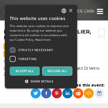
×
I PUPI _ LE DONNE, I CAVALIER, L’ARME GLI
This website uses cookies
ITALIAN
This website uses cookies to improve user
ENGLISH
I PUPI _ LE DONNE, I CAVALIER,
experience. By using our website you
consent to all cookies in accordance with
L’ARME GLI AMORI
SPANISH
our Cookie Policy.
Read more
17 DECEMBER 2022 - 20:30
STRICTLY NECESSARY
ONLINE SALES ENDED
TARGETING
Music, Live Events, Clubs
L'evento è inserito nel cartellone di Teatri Di Vetro
ACCEPT ALL
DECLINE ALL
2022
SHOW DETAILS
Share this event:
Strictly necessary
Targeting
Strictly necessary cookies allow core website