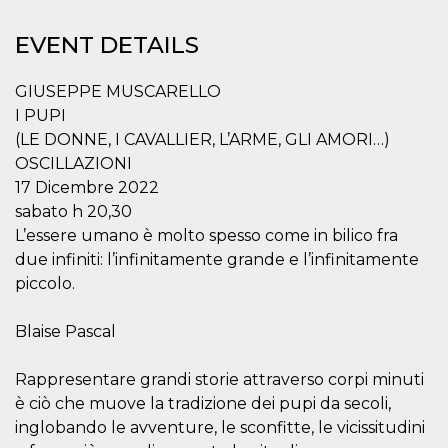
functionality such as user login and account
management. The website cannot be used
EVENT DETAILS
properly without strictly necessary cookies.
Provider /
Name
Expiration
Description
GIUSEPPE MUSCARELLO
Domain
I PUPI
cf_clearance
1 year
This cookie
Cloudflare,
is used by
Inc.
(LE DONNE, I CAVALLIER, L’ARME, GLI AMORI…)
the
.oooh.events
OSCILLAZIONI
CloudFlare
service to
17 Dicembre 2022
identify
trusted web
sabato h 20,30
traffic and
override any
L’essere umano è molto spesso come in bilico fra
security
due infiniti: l’infinitamente grande e l’infinitamente
restrictions
based on
piccolo.
the visitor's
IP address. It
is essential
Blaise Pascal
for
supporting a
website's
security
Rappresentare grandi storie attraverso corpi minuti
features and
in providing
è ciò che muove la tradizione dei pupi da secoli,
protection
inglobando le avventure, le sconfitte, le vicissitudini
against
malicious