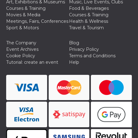
Art, Exhibitions & Museums
Music, Live Events, Clubs
sites;it can
determine
Courses & Training
Food & Beverages
whether th
Movies & Media
Courses & Training
website visi
using the 
Meetings, Fairs, Conferences
Health & Wellness
old version
Sport & Motors
Travel & Tourism
Youtube int
VISITOR_PRIVACY_METADATA
5 months
This cookie
YouTube
4 weeks
used to sto
.youtube.com
The Company
Blog
user's cons
Event Archives
Privacy Policy
and privac
choices for 
Cookie Policy
Terms and Conditions
interaction
Tutorial: create an event
Help
the site. It
data on th
visitor's co
regarding v
privacy pol
and setting
ensuring th
their prefe
are honore
future sess
__Secure-ROLLOUT_TOKEN
.youtube.com
5 months
Utilizzato 
4 weeks
YouTube p
gestire
l'implemen
e la
sperimenta
delle funzio