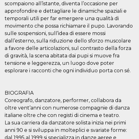
scompaiono all’istante, diventa l’occasione per
how it is
used can be
approfondire e dettagliare le dinamiche spaziali e
specific to
the site, but
temporali utili per far emergere una qualità di
a good
example is
movimento che possa richiamare il pupo. Lavorando
maintaining
sulle sospensioni, sull’idea di essere mossi
a logged-in
status for a
dall’esterno, sulla riduzione dello sforzo muscolare
user
between
a favore delle articolazioni, sul contrasto della forza
pages.
di gravità, la scena abitata dai pupi si muove fra
m
1 year 1
This cookie
Stripe
tensione e leggerezza, un luogo dove poter
month
is generally
m.stripe.com
used for
esplorare i racconti che ogni individuo porta con sé.
performance
and
optimization
of payment
processing
BIOGRAFIA
services,
facilitating
Coreografo, danzatore, performer, collabora da
caching of
oltre vent’anni con numerose compagnie di danza
content on
the browser
italiane oltre che con registi di cinema e teatro.
to make
pages load
La sua carriera da danzatore solista inizia nei primi
faster.
anni 90 e si sviluppa in molteplici e svariate forme:
CookieScriptConsent
4 weeks 2
This cookie
CookieScript
dal 1995 al 1999 si specializza in danze aeree e
days
is used by
oooh.events