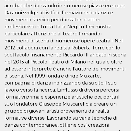
Cookie-
acrobatiche danzando in numerose piazze europee.
Script.com
service to
Da anni svolge attività di formazione di danza e
remember
movimento scenico per danzatori e attori
visitor
cookie
professionisti in tutta Italia. Negli ultimi mostra
consent
preferences.
particolare attenzione al teatro firmando i
It is
movimenti di scena di numerose opere teatrali. Nel
necessary
for Cookie-
2012 collabora con la regista Roberta Torre con lo
Script.com
cookie
spettacolo Insanamente Riccardo III andato in scena
banner to
work
nel 2013 al Piccolo Teatro di Milano nel quale oltre
properly.
ad essere interprete è anche l’autore dei movimenti
Storage declaration
di scena. Nel 1999 fonda e dirige Muxarte,
compagnia di danza indirizzando da subito il suo
Storage
Name
Description
lavoro verso la ricerca. L’influsso di diversi percorsi
type
formativi prima e esperienze artistiche poi, porta il
fbssls_314278995690155
Session
storage
suo fondatore Giuseppe Muscarello a creare un
gruppo di giovani artisti provenienti da realtà
wpEmojiSettingsSupports
Session
storage
formative diverse. Lavorando su varie tecniche di
cn_uc__
Local
danza contemporanea, ottiene così creazioni
storage