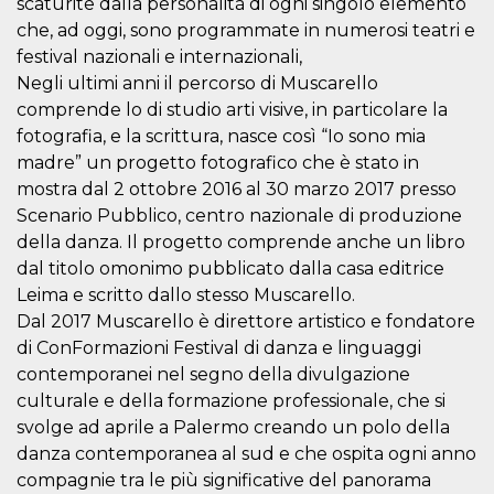
scaturite dalla personalità di ogni singolo elemento
che, ad oggi, sono programmate in numerosi teatri e
festival nazionali e internazionali,
Negli ultimi anni il percorso di Muscarello
comprende lo di studio arti visive, in particolare la
fotografia, e la scrittura, nasce così “Io sono mia
Provider /
Name
Expiration
Descriptio
Domain
madre” un progetto fotografico che è stato in
mostra dal 2 ottobre 2016 al 30 marzo 2017 presso
c_user
4 weeks 2
User Login 
Meta
days
Can be sess
Platform Inc.
Scenario Pubblico, centro nazionale di produzione
persitent f
.facebook.com
days
della danza. Il progetto comprende anche un libro
dal titolo omonimo pubblicato dalla casa editrice
datr
2 years
This cookie
Meta
identifies t
Platform Inc.
Leima e scritto dallo stesso Muscarello.
browser
.facebook.com
connecting
Dal 2017 Muscarello è direttore artistico e fondatore
Facebook. I
di ConFormazioni Festival di danza e linguaggi
directly tie
individual
contemporanei nel segno della divulgazione
Facebook t
user. Face
culturale e della formazione professionale, che si
reports that
used to hel
svolge ad aprile a Palermo creando un polo della
security an
danza contemporanea al sud e che ospita ogni anno
suspicious 
activity, es
compagnie tra le più significative del panorama
around det