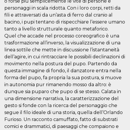
o forse più semplicemente le vite di persone e
visitors.
personaggi in scala ridotta. Con i loro corpi, retti da
wordpress_test_cookie
Session
Used on
Automattic
fili e attraversati da un’asta di ferro dal cranio al
sites built
Inc.
with
.oooh.events
bacino, i pupi tentano di rispecchiare l’essere umano
Wordpress.
Tests
tanto a livello strutturale quanto metaforico.
whether or
Quel che accade nel processo coreografico è una
not the
browser has
trasformazione all’inverso, la visualizzazione di una
cookies
enabled
linea sottile che mette in discussione l’istantaneità
PHPSESSID
Session
Cookie
dell’agire, in cui rintracciare le possibili declinazioni di
PHP.net
generated
oooh.events
movimento nella postura del pupo. Partendo da
by
applications
questa immagine di fondo, il danzatore entra nella
based on
the PHP
forma del pupo, fa propria la sua postura, si muove
language.
in autonomia pur rimanendo mosso da altro: è
This is a
general
dunque sia puparo che pupo di se stesso. Calata in
purpose
identifier
una dimensione narrativa, la caratterizzazione del
used to
maintain
gesto si fonde con la ricerca del personaggio che
user session
segue il filo ideale di una storia, quella dell’Orlando
variables. It
is normally a
Furioso. Un racconto camuffato, fatto di substrati
random
generated
comici e drammatici, di paesaggi che compaiono e
number,