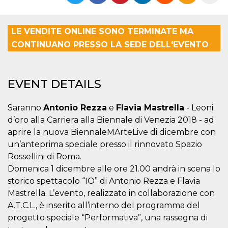
functionality such as user login and account
management. The website cannot be used
properly without strictly necessary cookies.
LE VENDITE ONLINE SONO TERMINATE MA
Provider /
Name
Expiration
Description
CONTINUANO PRESSO LA SEDE DELL'EVENTO
Domain
cf_clearance
1 year
This cookie
Cloudflare,
is used by
Inc.
the
.oooh.events
EVENT DETAILS
CloudFlare
service to
identify
trusted web
Saranno
Antonio Rezza
e
Flavia Mastrella
- Leoni
traffic and
override any
d’oro alla Carriera alla Biennale di Venezia 2018 - ad
security
aprire la nuova BiennaleMArteLive di dicembre con
restrictions
based on
un’anteprima speciale presso il rinnovato Spazio
the visitor's
IP address. It
Rossellini di Roma.
is essential
Domenica 1 dicembre alle ore 21.00 andrà in scena lo
for
supporting a
storico spettacolo “IO” di Antonio Rezza e Flavia
website's
security
Mastrella. L’evento, realizzato in collaborazione con
features and
in providing
A.T.C.L., è inserito all’interno del programma del
protection
progetto speciale “Performativa”, una rassegna di
against
malicious