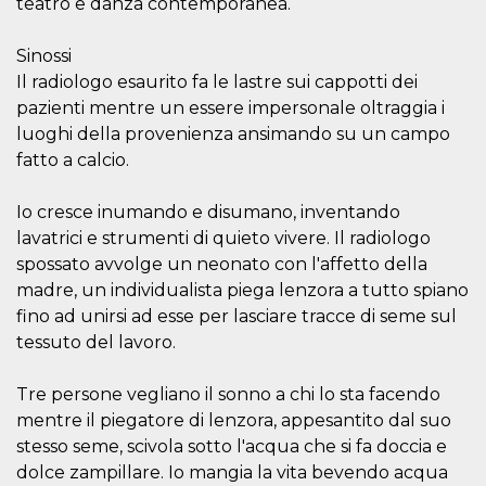
teatro e danza contemporanea.
visitors.
wordpress_test_cookie
Session
Used on
Automattic
Sinossi
sites built
Inc.
with
.oooh.events
Il radiologo esaurito fa le lastre sui cappotti dei
Wordpress.
Tests
pazienti mentre un essere impersonale oltraggia i
whether or
luoghi della provenienza ansimando su un campo
not the
browser has
fatto a calcio.
cookies
enabled
PHPSESSID
Session
Cookie
Io cresce inumando e disumano, inventando
PHP.net
generated
oooh.events
lavatrici e strumenti di quieto vivere. Il radiologo
by
applications
spossato avvolge un neonato con l'affetto della
based on
the PHP
madre, un individualista piega lenzora a tutto spiano
language.
fino ad unirsi ad esse per lasciare tracce di seme sul
This is a
general
tessuto del lavoro.
purpose
identifier
used to
maintain
Tre persone vegliano il sonno a chi lo sta facendo
user session
mentre il piegatore di lenzora, appesantito dal suo
variables. It
is normally a
stesso seme, scivola sotto l'acqua che si fa doccia e
random
generated
dolce zampillare. Io mangia la vita bevendo acqua
number,