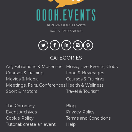
oo
5 years
Ad optout 
Meta
Platform Inc.
.facebook.com
sb
2 years
Facebook 
Meta
© 2026
OOOH.Events
identificati
Platform Inc.
VAT N. 13515531005
authenticat
.facebook.com
marketing,
other Face
specific fu
cookies.
CATEGORIES
usida
.facebook.com
Session
raccoglie
informazion
browser
Art, Exhibitions & Museums
Music, Live Events, Clubs
dell'utente
Courses & Training
Food & Beverages
dell'identif
univoco, ut
Movies & Media
Courses & Training
per persona
Meetings, Fairs, Conferences
Health & Wellness
la pubblici
gli utenti
Sport & Motors
Travel & Tourism
xs
3 months
Used to ma
Meta
a session
Platform Inc.
The Company
Blog
.facebook.com
Event Archives
Privacy Policy
__cf_bm
29
This cookie
Cloudflare
Cookie Policy
Terms and Conditions
minutes
used to
Inc.
Tutorial: create an event
Help
58
distinguish
.hubspot.com
seconds
between h