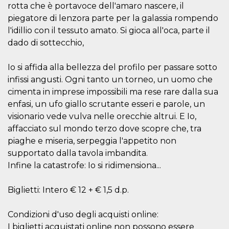
rotta che è portavoce dell'amaro nascere, il
how it is
used can be
piegatore di lenzora parte per la galassia rompendo
specific to
the site, but
l'idillio con il tessuto amato. Si gioca all'oca, parte il
a good
example is
dado di sottecchio,
maintaining
a logged-in
status for a
Io si affida alla bellezza del profilo per passare sotto
user
between
infissi angusti. Ogni tanto un torneo, un uomo che
pages.
cimenta in imprese impossibili ma rese rare dalla sua
m
1 year 1
This cookie
Stripe
enfasi, un ufo giallo scrutante esseri e parole, un
month
is generally
m.stripe.com
used for
visionario vede vulva nelle orecchie altrui. E Io,
performance
affacciato sul mondo terzo dove scopre che, tra
and
optimization
piaghe e miseria, serpeggia l'appetito non
of payment
processing
supportato dalla tavola imbandita.
services,
facilitating
Infine la catastrofe: Io si ridimensiona...
caching of
content on
the browser
Biglietti: Intero € 12 + € 1,5 d.p.
to make
pages load
faster.
Condizioni d'uso degli acquisti online:
CookieScriptConsent
4 weeks 2
This cookie
CookieScript
I biglietti acquistati online non possono essere
days
is used by
oooh.events