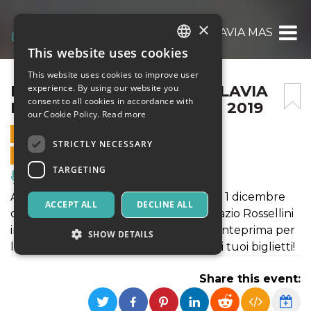
×
IO DI ANTONIO REZZA E FLAVIA MASTRELLA
This website uses cookies
ITALIAN
This website uses cookies to improve user
ENGLISH
IO DI ANTONIO REZZA E FLAVIA
experience. By using our website you
consent to all cookies in accordance with
MASTRELLA – 1 DICEMBRE 2019
SPANISH
our Cookie Policy.
Read more
1 DECEMBER 2019 - 21:00
STRICTLY NECESSARY
ONLINE SALES ENDED
TARGETING
Music, Live Events, Clubs
Antonio Rezza e Flavia Mastrella solo il 1 dicembre
ACCEPT ALL
DECLINE ALL
con lo spettacolo IO, nel rinnovato Spazio Rossellini
in via della Vasca Navale: una grande anteprima per
SHOW DETAILS
la BiennaleMArteLive. Acquista subito i tuoi biglietti!
Share this event:
Strictly necessary
Targeting
Strictly necessary cookies allow core website