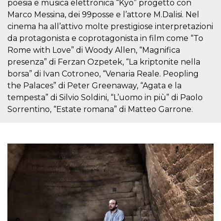
poesia e musica elettronica “Kyo” progetto con
Marco Messina, dei 99posse e l’attore M.Dalisi. Nel
cinema ha all’attivo molte prestigiose interpretazioni
da protagonista e coprotagonista in film come “To
Rome with Love” di Woody Allen, “Magnifica
presenza” di Ferzan Ozpetek, “La kriptonite nella
Provider /
Name
Expiration
Descriptio
Domain
borsa” di Ivan Cotroneo, “Venaria Reale. Peopling
the Palaces” di Peter Greenaway, “Agata e la
c_user
4 weeks 2
User Login 
Meta
days
Can be sess
Platform Inc.
tempesta” di Silvio Soldini, “L’uomo in più” di Paolo
persitent f
.facebook.com
days
Sorrentino, “Estate romana” di Matteo Garrone.
datr
2 years
This cookie
Meta
identifies t
Platform Inc.
browser
.facebook.com
connecting
Facebook. I
directly tie
individual
Facebook t
user. Face
reports that
used to hel
security an
suspicious 
activity, es
around det