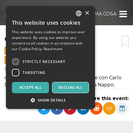
×
OGNI BELLISSIMA COSA
This website uses cookies
ITALIAN
This website uses cookies to improve user
ENGLISH
OGNI BELLISSIMA COSA
experience. By using our website you
consent to all cookies in accordance with
SPANISH
our Cookie Policy.
Read more
13 SEPTEMBER 2018 - 21:00
ONLINE SALES ENDED
STRICTLY NECESSARY
Music, Live Events, Clubs
TARGETING
di Duncan Macmillan e Jonny Donahoe con Carlo
De Ruggieri, traduzione e regia Monica Nappo.
ACCEPT ALL
DECLINE ALL
Share this event:
SHOW DETAILS
Strictly necessary
Targeting
Strictly necessary cookies allow core website