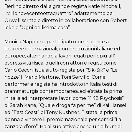
Cookie-
Berlino diretto dalla grande regista Katie Mitchell,
Script.com
service to
“Millonovecentoottaquattro” adattamento da
remember
Orwell scritto e diretto in collaborazione con Robert
visitor
cookie
Icke e “Ogni bellissima cosa”.
consent
preferences.
It is
necessary
Monica Nappo ha partecipato come attrice a
for Cookie-
tournee internazionali, con produzioni italiane ed
Script.com
cookie
europee, alternando a lavori legati perlopiù all’
banner to
work
espressività fisica, quelli con attori e registi come
properly.
Carlo Cecchi (sua aiuto-regista per “Sik-Sik” e “Le
Storage declaration
nozze”), Mario Martone, Toni Servillo. Come
performer e regista ha introdotto in Italia testi di
Storage
Name
Description
type
drammaturgia contemporanea, ed e’stata la prima
in italia ad interpretare lavori come “4:48 Psychosis”
fbssls_314278995690155
Session
storage
di Sarah Kane, “Quale droga fa per me” di Kai Hansel
wpEmojiSettingsSupports
Session
ed “East Coast” di Tony Kushner. È stata la prima
storage
donna a vincere il premio nazionale per comici “La
cn_uc__
Local
zanzara d’oro”. Ha al suo attivo anche un album di
storage