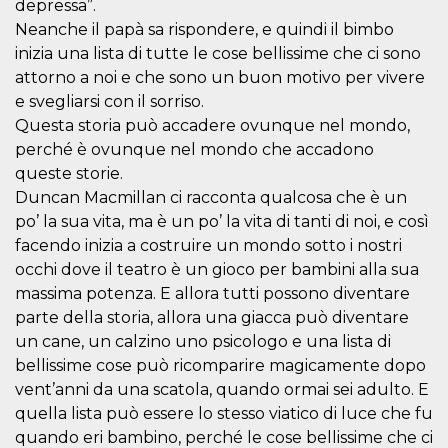
depressa”.
visitors.
Neanche il papà sa rispondere, e quindi il bimbo
wordpress_test_cookie
Session
Used on
Automattic
inizia una lista di tutte le cose bellissime che ci sono
sites built
Inc.
with
.oooh.events
attorno a noi e che sono un buon motivo per vivere
Wordpress.
Tests
e svegliarsi con il sorriso.
whether or
not the
Questa storia può accadere ovunque nel mondo,
browser has
perché è ovunque nel mondo che accadono
cookies
enabled
queste storie.
PHPSESSID
Session
Cookie
PHP.net
Duncan Macmillan ci racconta qualcosa che è un
generated
oooh.events
po’ la sua vita, ma è un po’ la vita di tanti di noi, e così
by
applications
facendo inizia a costruire un mondo sotto i nostri
based on
the PHP
occhi dove il teatro è un gioco per bambini alla sua
language.
This is a
massima potenza. E allora tutti possono diventare
general
parte della storia, allora una giacca può diventare
purpose
identifier
un cane, un calzino uno psicologo e una lista di
used to
maintain
bellissime cose può ricomparire magicamente dopo
user session
vent’anni da una scatola, quando ormai sei adulto. E
variables. It
is normally a
quella lista può essere lo stesso viatico di luce che fu
random
generated
quando eri bambino, perché le cose bellissime che ci
number,