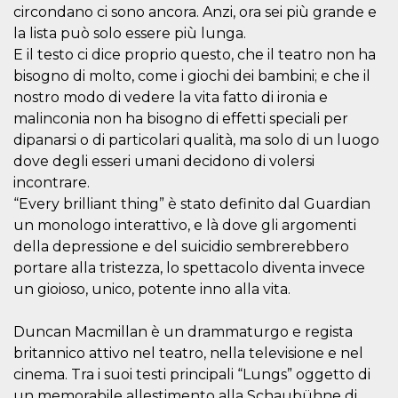
how it is
circondano ci sono ancora. Anzi, ora sei più grande e
used can be
la lista può solo essere più lunga.
specific to
the site, but
E il testo ci dice proprio questo, che il teatro non ha
a good
example is
bisogno di molto, come i giochi dei bambini; e che il
maintaining
nostro modo di vedere la vita fatto di ironia e
a logged-in
status for a
malinconia non ha bisogno di effetti speciali per
user
between
dipanarsi o di particolari qualità, ma solo di un luogo
pages.
dove degli esseri umani decidono di volersi
m
1 year 1
This cookie
Stripe
incontrare.
month
is generally
m.stripe.com
used for
“Every brilliant thing” è stato definito dal Guardian
performance
and
un monologo interattivo, e là dove gli argomenti
optimization
della depressione e del suicidio sembrerebbero
of payment
processing
portare alla tristezza, lo spettacolo diventa invece
services,
facilitating
un gioioso, unico, potente inno alla vita.
caching of
content on
the browser
Duncan Macmillan è un drammaturgo e regista
to make
pages load
britannico attivo nel teatro, nella televisione e nel
faster.
cinema. Tra i suoi testi principali “Lungs” oggetto di
CookieScriptConsent
4 weeks 2
This cookie
CookieScript
un memorabile allestimento alla Schaubühne di
days
is used by
oooh.events