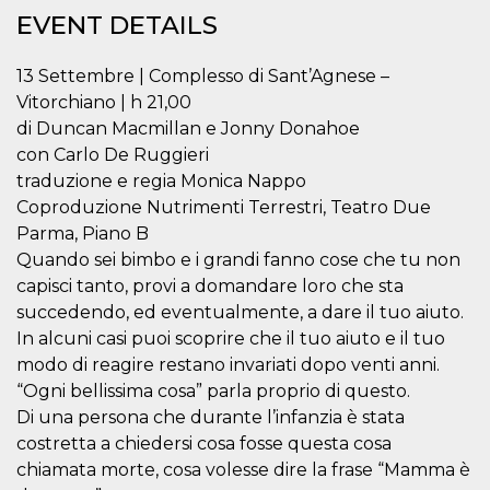
functionality such as user login and account
EVENT DETAILS
management. The website cannot be used
properly without strictly necessary cookies.
13 Settembre | Complesso di Sant’Agnese –
Provider /
Name
Expiration
Description
Vitorchiano | h 21,00
Domain
di Duncan Macmillan e Jonny Donahoe
cf_clearance
1 year
This cookie
Cloudflare,
is used by
Inc.
con Carlo De Ruggieri
the
.oooh.events
CloudFlare
traduzione e regia Monica Nappo
service to
Coproduzione Nutrimenti Terrestri, Teatro Due
identify
trusted web
Parma, Piano B
traffic and
override any
Quando sei bimbo e i grandi fanno cose che tu non
security
capisci tanto, provi a domandare loro che sta
restrictions
based on
succedendo, ed eventualmente, a dare il tuo aiuto.
the visitor's
IP address. It
In alcuni casi puoi scoprire che il tuo aiuto e il tuo
is essential
for
modo di reagire restano invariati dopo venti anni.
supporting a
“Ogni bellissima cosa” parla proprio di questo.
website's
security
Di una persona che durante l’infanzia è stata
features and
in providing
costretta a chiedersi cosa fosse questa cosa
protection
chiamata morte, cosa volesse dire la frase “Mamma è
against
malicious