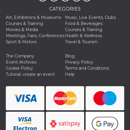
sites;it can
determine
CATEGORIES
whether th
website visi
Art, Exhibitions & Museums
Music, Live Events, Clubs
using the 
old version
Courses & Training
Food & Beverages
Youtube int
Movies & Media
Courses & Training
VISITOR_PRIVACY_METADATA
5 months
This cookie
YouTube
Meetings, Fairs, Conferences
Health & Wellness
4 weeks
used to sto
.youtube.com
Sport & Motors
Travel & Tourism
user's cons
and privac
choices for 
interaction
The Company
Blog
the site. It
Event Archives
Privacy Policy
data on th
visitor's co
Cookie Policy
Terms and Conditions
regarding v
Tutorial: create an event
Help
privacy pol
and setting
ensuring th
their prefe
are honore
future sess
__Secure-ROLLOUT_TOKEN
.youtube.com
5 months
Utilizzato 
4 weeks
YouTube p
gestire
l'implemen
e la
sperimenta
delle funzio