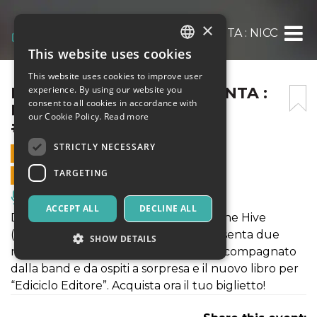
×
PICCOLI CONCERTI PRESENTA : NICO MA
This website uses cookies
ITALIAN
This website uses cookies to improve user
ENGLISH
PICCOLI CONCERTI PRESENTA :
experience. By using our website you
consent to all cookies in accordance with
NICO MARAJA
SPANISH
our Cookie Policy.
Read more
#MUSIKAALTRAMONTO
STRICTLY NECESSARY
5 JULY 2020 - 17:15
TARGETING
ONLINE SALES ENDED
Music, Live Events, Clubs
ACCEPT ALL
DECLINE ALL
Domenica 5 luglio sulla terrazza del The Hive
(#musikaaltramonto), Nico Maraja presenta due
SHOW DETAILS
nuovi progetti: il suo nuovo album, accompagnato
dalla band e da ospiti a sorpresa e il nuovo libro per
“Ediciclo Editore”. Acquista ora il tuo biglietto!
Strictly necessary
Targeting
Strictly necessary cookies allow core website