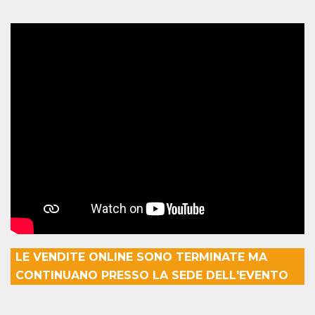
how it is
used can be
specific to
the site, but
a good
example is
maintaining
a logged-in
status for a
user
between
pages.
m
1 year 1
This cookie
Stripe
month
is generally
m.stripe.com
used for
performance
and
optimization
of payment
processing
services,
facilitating
caching of
content on
the browser
LE VENDITE ONLINE SONO TERMINATE MA
to make
CONTINUANO PRESSO LA SEDE DELL'EVENTO
pages load
faster.
CookieScriptConsent
4 weeks 2
This cookie
CookieScript
days
is used by
oooh.events