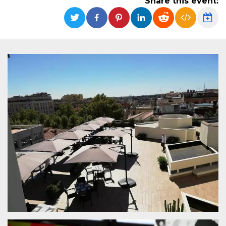
Share this event:
functionality such as user login and account
management. The website cannot be used
properly without strictly necessary cookies.
Provider /
Name
Expiration
Description
Domain
cf_clearance
1 year
This cookie
Cloudflare,
is used by
Inc.
the
.oooh.events
CloudFlare
service to
identify
trusted web
traffic and
override any
security
restrictions
based on
the visitor's
IP address. It
is essential
for
supporting a
website's
security
features and
in providing
protection
against
malicious