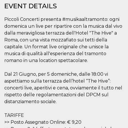
Cookie-
EVENT DETAILS
Script.com
service to
remember
Piccoli Concerti presenta #musikaaltramonto: ogni
visitor
cookie
domenica un live per ripartire con la musica dal vivo
consent
preferences.
dalla meravigliosa terrazza dell'Hotel "The Hive" a
It is
Roma, con una vista mozzafiato sui tetti della
necessary
for Cookie-
capitale. Un format live originale che unisce la
Script.com
cookie
musica di qualità all'esperienza del tramonto
banner to
work
romano in una location spettacolare.
properly.
Storage declaration
Dal 21 Giugno, per 5 domeniche, dalle 18:00 vi
aspettiamo sulla terrazza dell’hotel “The Hive”:
Storage
Name
Description
concerti live, aperitivi e cena, ovviamente il tutto nel
type
rispetto delle regolamentazioni del DPCM sul
fbssls_314278995690155
Session
storage
distanziamento sociale.
wpEmojiSettingsSupports
Session
storage
TARIFFE
cn_uc__
Local
>> Posto Assegnato Online: € 9,20
storage