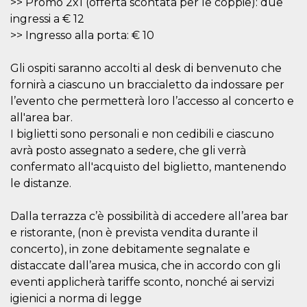
>> Promo 2x1 (offerta scontata per le coppie): due
ingressi a € 12
>> Ingresso alla porta: € 10
Gli ospiti saranno accolti al desk di benvenuto che
fornirà a ciascuno un braccialetto da indossare per
Provider /
Name
Expiration
Descriptio
Domain
l’evento che permetterà loro l’accesso al concerto e
all'area bar.
c_user
4 weeks 2
User Login 
Meta
days
Can be sess
Platform Inc.
I biglietti sono personali e non cedibili e ciascuno
persitent f
.facebook.com
days
avrà posto assegnato a sedere, che gli verrà
confermato all'acquisto del biglietto, mantenendo
datr
2 years
This cookie
Meta
identifies t
Platform Inc.
le distanze.
browser
.facebook.com
connecting
Facebook. I
Dalla terrazza c’è possibilità di accedere all’area bar
directly tie
individual
e ristorante, (non è prevista vendita durante il
Facebook t
user. Face
concerto), in zone debitamente segnalate e
reports that
used to hel
distaccate dall’area musica, che in accordo con gli
security an
eventi applicherà tariffe sconto, nonché ai servizi
suspicious 
activity, es
igienici a norma di legge
around det