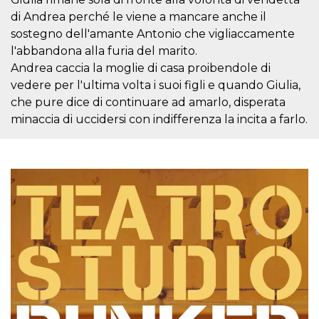
Cookie-
di Andrea perché le viene a mancare anche il
Script.com
service to
sostegno dell'amante Antonio che vigliaccamente
remember
visitor
l'abbandona alla furia del marito.
cookie
Andrea caccia la moglie di casa proibendole di
consent
preferences.
vedere per l'ultima volta i suoi figli e quando Giulia,
It is
necessary
che pure dice di continuare ad amarlo, disperata
for Cookie-
minaccia di uccidersi con indifferenza la incita a farlo.
Script.com
cookie
banner to
work
properly.
Storage declaration
Storage
Name
Description
type
fbssls_314278995690155
Session
storage
wpEmojiSettingsSupports
Session
storage
cn_uc__
Local
storage