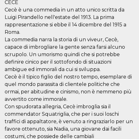
CECÈ
visitors.
Cecè è una commedia in un atto unico scritta da
wordpress_test_cookie
Session
Used on
Automattic
sites built
Luigi Pirandello nell'estate del 1913. La prima
Inc.
with
.oooh.events
rappresentazione si ebbe il 14 dicembre del 1915 a
Wordpress.
Tests
Roma.
whether or
not the
La commedia narra la storia di un viveur, Cecè,
browser has
capace di imbrogliare la gente senza farsi alcuno
cookies
enabled
scrupolo. Un umorismo quindi che si potrebbe
PHPSESSID
Session
Cookie
PHP.net
definire cinico per il sottofondo di situazioni
generated
oooh.events
by
ambigue ed immorali da cui si sviluppa.
applications
Cecè è il tipico figlio del nostro tempo, esemplare di
based on
the PHP
quel mondo parassita di clientele politiche che
language.
This is a
ormai, per abitudine e cinismo, non è nemmeno più
general
avvertito come immorale.
purpose
identifier
Con spudorata allegria, Cecè imbroglia sia il
used to
maintain
commendator Squatriglia, che per i suoi loschi
user session
variables. It
traffici di appaltatore, è venuto a ringraziarlo per un
is normally a
favore ottenuto, sia Nadia, una giovane dai facili
random
generated
costumi, che possiede delle cambiali
number,