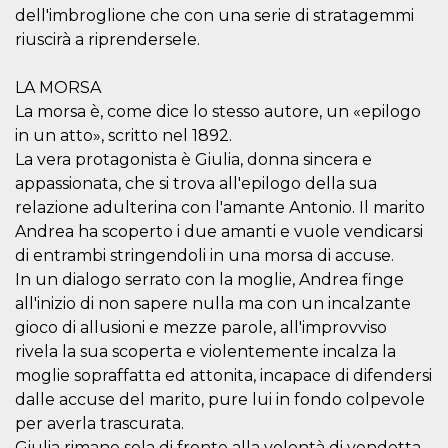
how it is
dell'imbroglione che con una serie di stratagemmi
used can be
riuscirà a riprendersele.
specific to
the site, but
a good
example is
LA MORSA
maintaining
a logged-in
La morsa è, come dice lo stesso autore, un «epilogo
status for a
in un atto», scritto nel 1892.
user
between
La vera protagonista è Giulia, donna sincera e
pages.
appassionata, che si trova all'epilogo della sua
m
1 year 1
This cookie
Stripe
relazione adulterina con l'amante Antonio. Il marito
month
is generally
m.stripe.com
used for
Andrea ha scoperto i due amanti e vuole vendicarsi
performance
and
di entrambi stringendoli in una morsa di accuse.
optimization
In un dialogo serrato con la moglie, Andrea finge
of payment
processing
all'inizio di non sapere nulla ma con un incalzante
services,
facilitating
gioco di allusioni e mezze parole, all'improvviso
caching of
content on
rivela la sua scoperta e violentemente incalza la
the browser
moglie sopraffatta ed attonita, incapace di difendersi
to make
pages load
dalle accuse del marito, pure lui in fondo colpevole
faster.
per averla trascurata.
CookieScriptConsent
4 weeks 2
This cookie
CookieScript
Giulia rimane sola di fronte alla volontà di vendetta
days
is used by
oooh.events