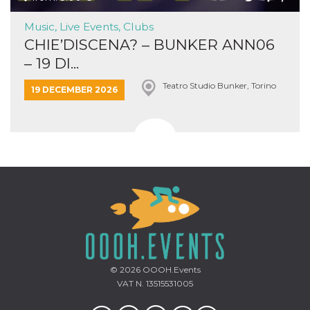
Music, Live Events, Clubs
CHIE’DISCENA? – BUNKER ANN06
– 19 DI...
Teatro Studio Bunker, Torino
19 DECEMBER 2026
© 2026
OOOH.Events
VAT N. 13515531005