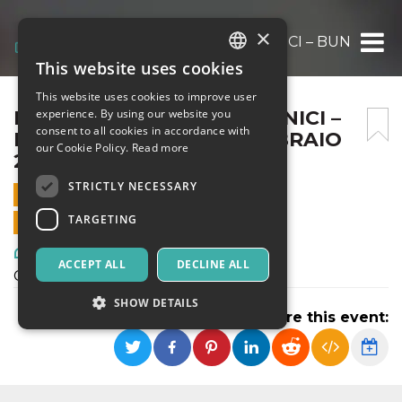
×
PIRANDELLO: DUE ATTI UNICI – BUNKER A
This website uses cookies
ITALIAN
This website uses cookies to improve user
ENGLISH
PIRANDELLO: DUE ATTI UNICI –
experience. By using our website you
consent to all cookies in accordance with
BUNKER ANN03 – 26 FEBBRAIO
SPANISH
our Cookie Policy.
Read more
2023
STRICTLY NECESSARY
26 FEBRUARY 2023 - 17:00
TARGETING
ONLINE SALES ENDED
Art, Exhibitions & Museums
ACCEPT ALL
DECLINE ALL
Cecè e La morsa
SHOW DETAILS
Share this event:
Strictly necessary
Targeting
Strictly necessary cookies allow core website