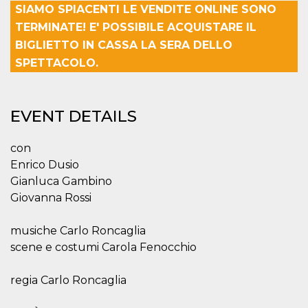
SIAMO SPIACENTI LE VENDITE ONLINE SONO
functionality such as user login and account
management. The website cannot be used
TERMINATE! E' POSSIBILE ACQUISTARE IL
properly without strictly necessary cookies.
BIGLIETTO IN CASSA LA SERA DELLO
Provider /
Name
Expiration
Description
SPETTACOLO.
Domain
cf_clearance
1 year
This cookie
Cloudflare,
is used by
Inc.
the
.oooh.events
EVENT DETAILS
CloudFlare
service to
identify
trusted web
con
traffic and
override any
Enrico Dusio
security
restrictions
Gianluca Gambino
based on
Giovanna Rossi
the visitor's
IP address. It
is essential
for
musiche Carlo Roncaglia
supporting a
scene e costumi Carola Fenocchio
website's
security
features and
in providing
regia Carlo Roncaglia
protection
against
malicious