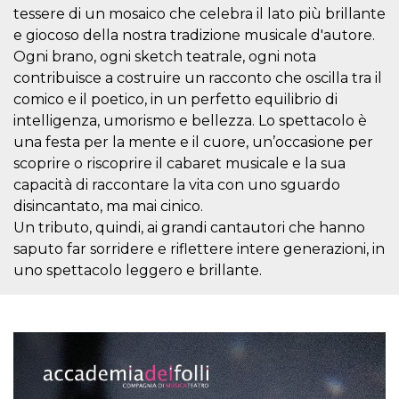
variables. It
tessere di un mosaico che celebra il lato più brillante
is normally a
e giocoso della nostra tradizione musicale d'autore.
random
generated
Ogni brano, ogni sketch teatrale, ogni nota
number,
how it is
contribuisce a costruire un racconto che oscilla tra il
used can be
specific to
comico e il poetico, in un perfetto equilibrio di
the site, but
intelligenza, umorismo e bellezza. Lo spettacolo è
a good
example is
una festa per la mente e il cuore, un’occasione per
maintaining
a logged-in
scoprire o riscoprire il cabaret musicale e la sua
status for a
capacità di raccontare la vita con uno sguardo
user
between
disincantato, ma mai cinico.
pages.
Un tributo, quindi, ai grandi cantautori che hanno
CookieScriptConsent
4 weeks 2
This cookie
CookieScript
days
is used by
saputo far sorridere e riflettere intere generazioni, in
oooh.events
Cookie-
uno spettacolo leggero e brillante.
Script.com
service to
remember
visitor
cookie
consent
preferences.
It is
necessary
for Cookie-
Script.com