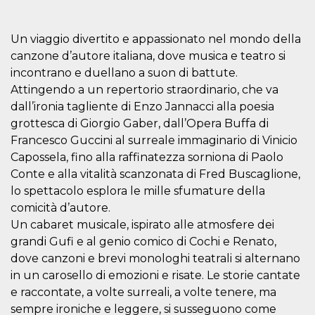
features and
in providing
protection
against
Un viaggio divertito e appassionato nel mondo della
malicious
canzone d’autore italiana, dove musica e teatro si
visitors.
incontrano e duellano a suon di battute.
wordpress_test_cookie
Session
Used on
Automattic
sites built
Inc.
Attingendo a un repertorio straordinario, che va
with
.oooh.events
Wordpress.
dall’ironia tagliente di Enzo Jannacci alla poesia
Tests
grottesca di Giorgio Gaber, dall’Opera Buffa di
whether or
not the
Francesco Guccini al surreale immaginario di Vinicio
browser has
cookies
Capossela, fino alla raffinatezza sorniona di Paolo
enabled
Conte e alla vitalità scanzonata di Fred Buscaglione,
PHPSESSID
Session
Cookie
PHP.net
lo spettacolo esplora le mille sfumature della
generated
oooh.events
by
comicità d’autore.
applications
Un cabaret musicale, ispirato alle atmosfere dei
based on
the PHP
grandi Gufi e al genio comico di Cochi e Renato,
language.
This is a
dove canzoni e brevi monologhi teatrali si alternano
general
purpose
in un carosello di emozioni e risate. Le storie cantate
identifier
e raccontate, a volte surreali, a volte tenere, ma
used to
maintain
sempre ironiche e leggere, si susseguono come
user session