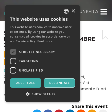
×
SE ME LO DICEVI PRIMA – BUNKER ANN05 
This website uses cookies
ITALIAN
This website uses cookies to improve user
ENGLISH
SE ME LO DICEVI PRIMA –
experience. By using our website you
consent to all cookies in accordance with
BUNKER ANN05 – 14 DICEMBRE
SPANISH
our Cookie Policy.
Read more
2025
STRICTLY NECESSARY
14 DECEMBER 2025 - 16:00
TARGETING
ONLINE SALES ENDED
Art, Exhibitions & Museums
UNCLASSIFIED
Gaber, Jannacci, Cochi e Renato, Guccini,
Buscaglione, Capossela. Poesia e comicità si
ACCEPT ALL
DECLINE ALL
incontrano in uno spettacolo completamente fuori
SHOW DETAILS
dagli schemi. Il Cabaret musicale.
Share this event: