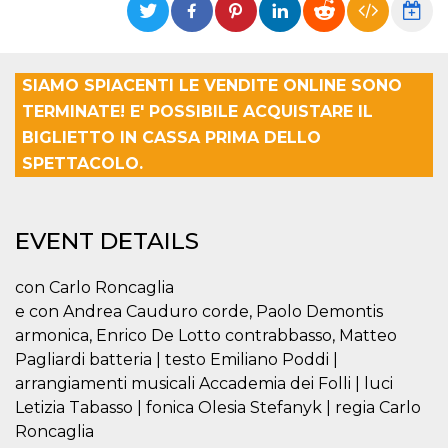
Strictly necessary
Targeting
Unclassified
Strictly necessary cookies allow core website
functionality such as user login and account
SIAMO SPIACENTI LE VENDITE ONLINE SONO
management. The website cannot be used
TERMINATE! E' POSSIBILE ACQUISTARE IL
properly without strictly necessary cookies.
BIGLIETTO IN CASSA PRIMA DELLO
Provider /
Name
Expiration
Description
Domain
SPETTACOLO.
cf_clearance
1 year
This cookie
Cloudflare,
is used by
Inc.
the
.oooh.events
CloudFlare
EVENT DETAILS
service to
identify
trusted web
con Carlo Roncaglia
traffic and
override any
e con Andrea Cauduro corde, Paolo Demontis
security
restrictions
armonica, Enrico De Lotto contrabbasso, Matteo
based on
Pagliardi batteria | testo Emiliano Poddi |
the visitor's
IP address. It
arrangiamenti musicali Accademia dei Folli | luci
is essential
for
Letizia Tabasso | fonica Olesia Stefanyk | regia Carlo
supporting a
website's
Roncaglia
security