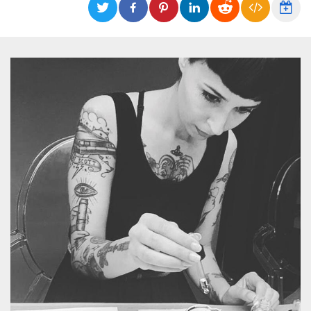
functionality such as user login and account
management. The website cannot be used
properly without strictly necessary cookies.
Provider /
Name
Expiration
Description
Domain
cf_clearance
1 year
This cookie
Cloudflare,
is used by
Inc.
the
.oooh.events
CloudFlare
service to
identify
trusted web
traffic and
override any
security
restrictions
based on
the visitor's
IP address. It
is essential
for
supporting a
website's
security
features and
in providing
protection
against
malicious