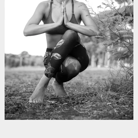
Cookie-
Script.com
service to
remember
visitor
cookie
consent
preferences.
It is
necessary
for Cookie-
Script.com
cookie
banner to
work
properly.
Storage declaration
Storage
Name
Description
type
fbssls_314278995690155
Session
storage
wpEmojiSettingsSupports
Session
storage
cn_uc__
Local
storage