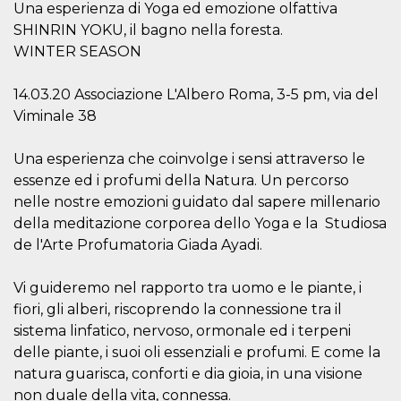
of bots try
Una esperienza di Yoga ed emozione olfattiva
access the s
SHINRIN YOKU, il bagno nella foresta.
Facebook a
the behavi
WINTER SEASON
profile ass
with each d
cookie is d
after 10 day
14.03.20 Associazione L'Albero Roma, 3-5 pm, via del
cookie is a
Viminale 38
via Like an
Facebook b
and tags p
on many di
Una esperienza che coinvolge i sensi attraverso le
websites.
essenze ed i profumi della Natura. Un percorso
dpr
.facebook.com
1 week
permette d
nelle nostre emozioni guidato dal sapere millenario
controllare 
funzione “S
della meditazione corporea dello Yoga e la Studiosa
su Faceboo
de l'Arte Profumatoria Giada Ayadi.
pulsante “
piace”, rac
le impostaz
della lingu
Vi guideremo nel rapporto tra uomo e le piante, i
permettono
condividere
fiori, gli alberi, riscoprendo la connessione tra il
pagina.
sistema linfatico, nervoso, ormonale ed i terpeni
fr
3 months
Contains b
Meta
delle piante, i suoi oli essenziali e profumi. E come la
and user u
Platform Inc.
ID combina
.facebook.com
natura guarisca, conforti e dia gioia, in una visione
used for ta
non duale della vita, connessa.
advertising