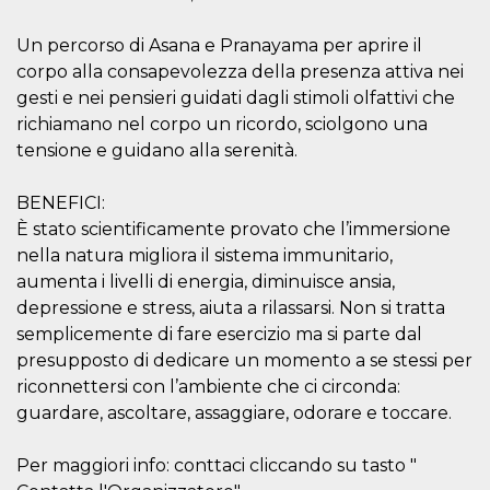
oo
5 years
Ad optout 
Meta
Platform Inc.
Un percorso di Asana e Pranayama per aprire il
.facebook.com
corpo alla consapevolezza della presenza attiva nei
sb
2 years
Facebook 
Meta
gesti e nei pensieri guidati dagli stimoli olfattivi che
identificati
Platform Inc.
authenticat
.facebook.com
richiamano nel corpo un ricordo, sciolgono una
marketing,
tensione e guidano alla serenità.
other Face
specific fu
cookies.
BENEFICI:
usida
.facebook.com
Session
raccoglie
È stato scientificamente provato che l’immersione
informazion
browser
nella natura migliora il sistema immunitario,
dell'utente
dell'identif
aumenta i livelli di energia, diminuisce ansia,
univoco, ut
per persona
depressione e stress, aiuta a rilassarsi. Non si tratta
la pubblici
semplicemente di fare esercizio ma si parte dal
gli utenti
presupposto di dedicare un momento a se stessi per
xs
3 months
Used to ma
Meta
a session
Platform Inc.
riconnettersi con l’ambiente che ci circonda:
.facebook.com
guardare, ascoltare, assaggiare, odorare e toccare.
__cf_bm
29
This cookie
Cloudflare
minutes
used to
Inc.
58
distinguish
Per maggiori info: conttaci cliccando su tasto "
.hubspot.com
seconds
between h