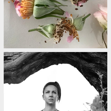
how it is
used can be
specific to
the site, but
a good
example is
maintaining
a logged-in
status for a
user
between
pages.
m
1 year 1
This cookie
Stripe
month
is generally
m.stripe.com
used for
performance
and
optimization
of payment
processing
services,
facilitating
caching of
content on
the browser
to make
pages load
faster.
CookieScriptConsent
4 weeks 2
This cookie
CookieScript
days
is used by
oooh.events