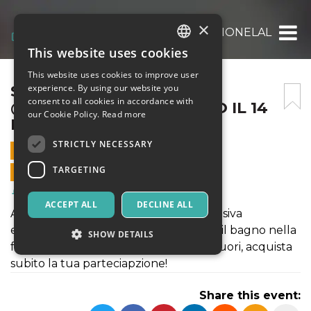
×
SHINRIN YOKU @ASSOCIAZIONELALBERO I
This website uses cookies
ITALIAN
This website uses cookies to improve user
ENGLISH
SHINRIN YOKU
experience. By using our website you
consent to all cookies in accordance with
@ASSOCIAZIONELALBERO IL 14
SPANISH
our Cookie Policy.
Read more
MARZO 2020
STRICTLY NECESSARY
14 MARCH 2020 - 15:00
TARGETING
ONLINE SALES ENDED
Health & Wellness
ACCEPT ALL
DECLINE ALL
All'Associazione l'Albero a Roma l'esclusiva
esperienza sensoriale SHINRIN YOKU, il bagno nella
SHOW DETAILS
foresta. (Winter Season) Non restare fuori, acquista
subito la tua parteciapzione!
Strictly necessary
Targeting
Share this event:
Strictly necessary cookies allow core website