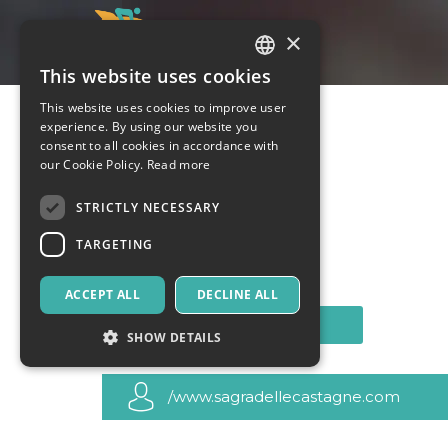
×
This website uses cookies
ITALIAN
This website uses cookies to improve user
ENGLISH
experience. By using our website you
consent to all cookies in accordance with
SPANISH
our Cookie Policy.
Read more
STRICTLY NECESSARY
TARGETING
ACCEPT ALL
DECLINE ALL
CONTACT
SHOW DETAILS
/www.sagradellecastagne.com
Strictly necessary
Targeting
Strictly necessary cookies allow core website