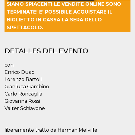
SIAMO SPIACENTI LE VENDITE ONLINE SONO
TERMINATE! E' POSSIBILE ACQUISTARE IL
Cookies estrictamente necesarias
BIGLIETTO IN CASSA LA SERA DELLO
Cookies de preferencias
SPETTACOLO.
Cookies no clasificadas
Las cookies estrictamente necesarias permiten
la funcionalidad principal del sitio web, como
DETALLES DEL EVENTO
el inicio de sesión de usuario y la gestión de
cuentas. El sitio web no se puede utilizar
correctamente sin las cookies estrictamente
con
necesarias.
Enrico Dusio
Proveedor /
Nombre
Vencimiento
Descripción
Lorenzo Bartoli
Dominio
Gianluca Gambino
cf_clearance
1 año
Esta cookie es
Cloudflare,
utilizada por el
Inc.
Carlo Roncaglia
servicio
.oooh.events
Giovanna Rossi
CloudFlare para
identificar el
Valter Schiavone
tráfico web de
confianza y
anular cualquier
restricción de
seguridad
liberamente tratto da Herman Melville
basada en la
dirección IP del