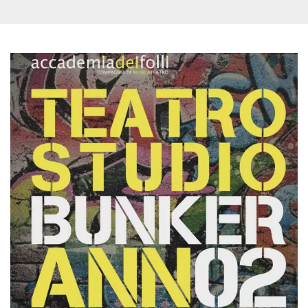
visitante. Es
esencial para
apoyar las
funciones de
seguridad de un
sitio web y
proporcionar
protección
contra visitantes
maliciosos.
wordpress_test_cookie
Sesión
Se utiliza en
Automattic
sitios creados
Inc.
con Wordpress.
.oooh.events
Comprueba si el
navegador tiene
habilitadas las
cookies
PHPSESSID
Sesión
Cookie
PHP.net
generada por
oooh.events
aplicaciones
basadas en el
lenguaje PHP.
Este es un
identificador de
propósito
general que se
utiliza para
mantener las
variables de
sesión del