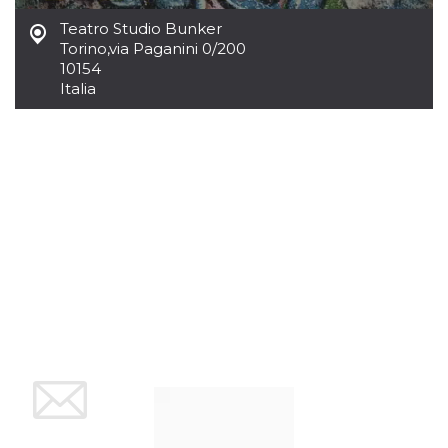
usuario.
Teatro Studio Bunker
Normalmente es
un número
Torino
,
via Paganini 0/200
generado al
10154
azar, la forma en
que se usa
Italia
puede ser
específico del
sitio, pero un
buen ejemplo es
mantener un
estado de inicio
de sesión para
un usuario entre
páginas.
CookieScriptConsent
4 semanas 2
El servicio
CookieScript
días
Cookie-
oooh.events
Script.com
utiliza esta
cookie para
recordar las
preferencias de
consentimiento
de cookies de
los visitantes. Es
necesario que el
banner de
cookies de
Cookie-
Script.com