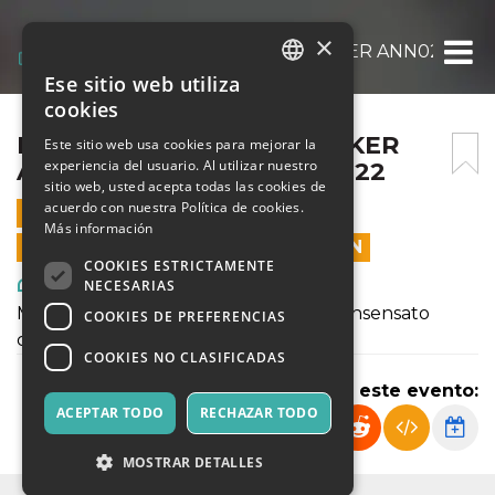
×
MOBY DICK ON AIR – BUNKER ANN02 – 10
Ese sitio web utiliza
ITALIAN
cookies
ENGLISH
MOBY DICK ON AIR – BUNKER
Este sitio web usa cookies para mejorar la
experiencia del usuario. Al utilizar nuestro
ANN02 – 10 NOVEMBRE 2022
SPANISH
sitio web, usted acepta todas las cookies de
acuerdo con nuestra Política de cookies.
10 NOVIEMBRE 2022 - 21:00
Más información
LAS VENTAS EN LÍNEA TERMINARON
COOKIES ESTRICTAMENTE
Arte, Exposiciones, Museos
NECESARIAS
Moby Dick non ti cerca. Sei tu, tu che insensato
COOKIES DE PREFERENCIAS
cerchi lei!
COOKIES NO CLASIFICADAS
Compartir este evento:
ACEPTAR TODO
RECHAZAR TODO
MOSTRAR DETALLES