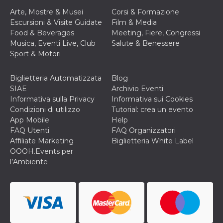
disabilitare 
.facebook.com
visualizzazi
Arte, Mostre & Musei
Corsi & Formazione
delle inserz
Meta in base
Escursioni & Visite Guidate
Film & Media
sue attività 
Food & Beverages
Meeting, Fiere, Congressi
web di terzi
Musica, Eventi Live, Club
Salute & Benessere
sb
2 anni
Identificazi
Meta
Sport & Motori
browser di
Platform Inc.
Facebook,
.facebook.com
autenticazi
Biglietteria Automatizzata
Blog
marketing e 
cookie di
SIAE
Archivio Eventi
funzione spe
Informativa sulla Privacy
Informativa sui Cookies
di Facebook
Condizioni di utilizzo
Tutorial: crea un evento
usida
.facebook.com
Sessione
raccoglie
App Mobile
Help
informazion
browser
FAQ Utenti
FAQ Organizzatori
dell'utente 
Affiliate Marketing
Biglietteria White Label
dell'identifi
univoco, uti
OOOH.Events per
per persona
l’Ambiente
la pubblicit
gli utenti
xs
3 mesi
Utilizzato p
Meta
mantenere 
Platform Inc.
sessione
.facebook.com
__cf_bm
29 minuti
Questo coo
Cloudflare
58
viene utiliz
Inc.