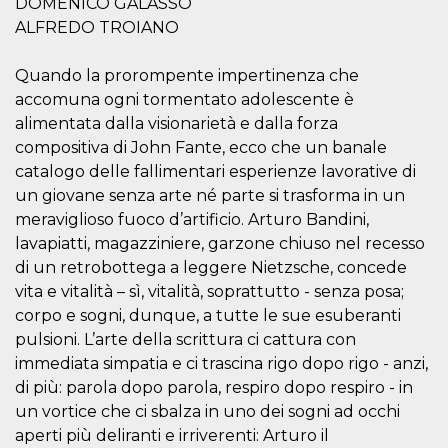
DOMENICO GALASSO
.oooh.events
browser accetti i
ALFREDO TROIANO
cookie.
PHPSESSID
Sessione
Cookie
PHP.net
generato da
oooh.events
Quando la prorompente impertinenza che
applicazioni
accomuna ogni tormentato adolescente è
basate sul
linguaggio PHP.
alimentata dalla visionarietà e dalla forza
Si tratta di un
identificatore
compositiva di John Fante, ecco che un banale
generico
utilizzato per
catalogo delle fallimentari esperienze lavorative di
mantenere le
un giovane senza arte né parte si trasforma in un
variabili di
sessione utente.
meraviglioso fuoco d’artificio. Arturo Bandini,
Normalmente è
un numero
lavapiatti, magazziniere, garzone chiuso nel recesso
generato in
di un retrobottega a leggere Nietzsche, concede
modo casuale, il
modo in cui
vita e vitalità – sì, vitalità, soprattutto - senza posa;
viene utilizzato
può essere
corpo e sogni, dunque, a tutte le sue esuberanti
specifico per il
sito, ma un
pulsioni. L’arte della scrittura ci cattura con
buon esempio è
immediata simpatia e ci trascina rigo dopo rigo - anzi,
mantenere uno
stato di accesso
di più: parola dopo parola, respiro dopo respiro - in
per un utente
tra le pagine.
un vortice che ci sbalza in uno dei sogni ad occhi
aperti più deliranti e irriverenti: Arturo il
m
1 anno 1
Questo cookie
Stripe