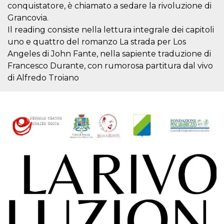
mese
viene
m.stripe.com
conquistatore, è chiamato a sedare la rivoluzione di
generalmente
utilizzato per le
Grancovia.
prestazioni e
Il reading consiste nella lettura integrale dei capitoli
l'ottimizzazione
dei servizi di
uno e quattro del romanzo La strada per Los
elaborazione
dei pagamenti,
Angeles di John Fante, nella sapiente traduzione di
facilitando la
memorizzazione
Francesco Durante, con rumorosa partitura dal vivo
dei contenuti
di Alfredo Troiano
sul browser per
rendere le
pagine più
veloci.
CookieScriptConsent
4
Questo cookie
CookieScript
settimane
viene utilizzato
oooh.events
2 giorni
dal servizio
Cookie-
Script.com per
ricordare le
preferenze di
consenso sui
cookie dei
visitatori. È
necessario che il
banner dei
cookie di
Cookie-
Script.com
funzioni