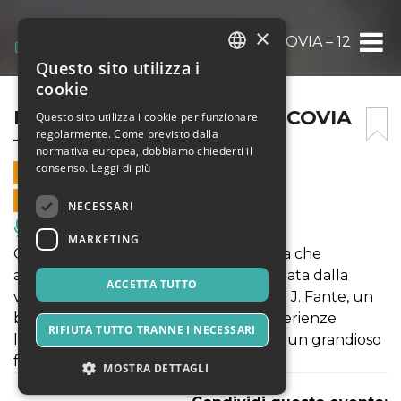
×
LA RIVOLUZIONE DI GRANCOVIA – 12 GENNA
Questo sito utilizza i
ITALIAN
cookie
ENGLISH
LA RIVOLUZIONE DI GRANCOVIA
Questo sito utilizza i cookie per funzionare
regolarmente. Come previsto dalla
– 12 GENNAIO 2025 – 18:30
SPANISH
normativa europea, dobbiamo chiederti il
consenso.
Leggi di più
12 GENNAIO 2025 - 18:30
VENDITE ONLINE TERMINATE
NECESSARI
Musica, Eventi Live, Club
MARKETING
Quando la prorompente impertinenza che
accomuna ogni adolescente è alimentata dalla
ACCETTA TUTTO
visionarietà e dalla forza compositiva di J. Fante, un
banale catalogo delle fallimentari esperienze
RIFIUTA TUTTO TRANNE I NECESSARI
lavorative di un giovane si trasforma in un grandioso
fuoco d'artificio
MOSTRA DETTAGLI