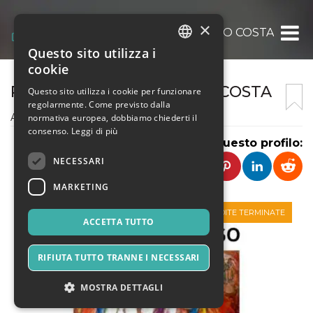
×
PICCOLO TEATRO ORAZIO COSTA
Questo sito utilizza i
ITALIAN
cookie
ENGLISH
PICCOLO TEATRO ORAZIO COSTA
Questo sito utilizza i cookie per funzionare
regolarmente. Come previsto dalla
SPANISH
Associazione Culturale
normativa europea, dobbiamo chiederti il
consenso.
Leggi di più
Condividi questo profilo:
NECESSARI
MARKETING
VENDITE TERMINATE
ACCETTA TUTTO
RIFIUTA TUTTO TRANNE I NECESSARI
MOSTRA DETTAGLI