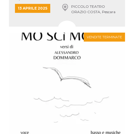
mese
viene
m.stripe.com
generalmente
PICCOLO TEATRO
13 APRILE 2025
utilizzato per le
ORAZIO COSTA, Pescara
prestazioni e
l'ottimizzazione
dei servizi di
elaborazione
dei pagamenti,
facilitando la
VENDITE TERMINATE
memorizzazione
dei contenuti
sul browser per
rendere le
pagine più
veloci.
CookieScriptConsent
4
Questo cookie
CookieScript
settimane
viene utilizzato
oooh.events
2 giorni
dal servizio
Cookie-
Script.com per
ricordare le
preferenze di
consenso sui
cookie dei
visitatori. È
necessario che il
banner dei
cookie di
Cookie-
Script.com
funzioni