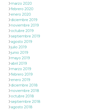
marzo 2020
VISITOR_PRIVACY_METADATA
5 meses 4
Esta cook
YouTube
febrero 2020
semanas
utiliza p
.youtube.com
almacena
enero 2020
consenti
diciembre 2019
del usuar
opciones
noviembre 2019
privacid
octubre 2019
interacci
sitio. Reg
septiembre 2019
datos sob
agosto 2019
consenti
del visit
julio 2019
relación
diversas 
junio 2019
y config
mayo 2019
de privac
asegura
abril 2019
sus prefe
marzo 2019
sean hon
futuras s
febrero 2019
enero 2019
__Secure-ROLLOUT_TOKEN
.youtube.com
5 meses 4
Utilizzat
semanas
YouTube
diciembre 2018
gestire
l'implem
noviembre 2018
e la
octubre 2018
sperimen
delle fun
septiembre 2018
Aiuta Go
agosto 2018
controlla
nuove