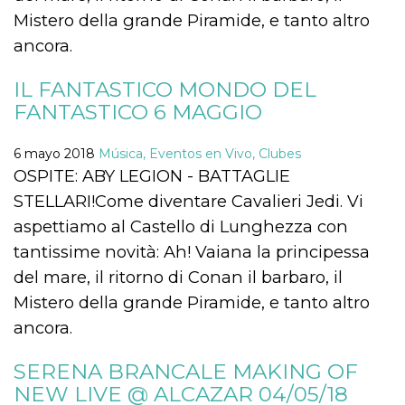
azar, la forma en
que se usa
Mistero della grande Piramide, e tanto altro
puede ser
específico del
ancora.
sitio, pero un
buen ejemplo es
mantener un
IL FANTASTICO MONDO DEL
estado de inicio
de sesión para
FANTASTICO 6 MAGGIO
un usuario entre
páginas.
6 mayo 2018
Música, Eventos en Vivo, Clubes
m
1 año 1 mes
Esta cookie se
Stripe
utiliza
m.stripe.com
OSPITE: ABY LEGION - BATTAGLIE
generalmente
para el
STELLARI!Come diventare Cavalieri Jedi. Vi
rendimiento y la
optimización de
aspettiamo al Castello di Lunghezza con
los servicios de
procesamiento
tantissime novità: Ah! Vaiana la principessa
de pagos,
facilitando el
del mare, il ritorno di Conan il barbaro, il
almacenamiento
de contenidos
Mistero della grande Piramide, e tanto altro
en el navegador
para hacer que
ancora.
las páginas se
carguen más
rápido.
SERENA BRANCALE MAKING OF
CookieScriptConsent
4 semanas 2
El servicio
CookieScript
NEW LIVE @ ALCAZAR 04/05/18
días
Cookie-
oooh.events