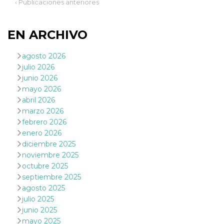
‹ Publicaciones anteriores
actividad
de sesió
sospecho
especial
EN ARCHIVO
la detecc
bots que
acceder a
servicio
agosto 2026
también 
julio 2026
el perfil 
comport
junio 2026
asociado
mayo 2026
cookie d
se elimin
abril 2026
después 
marzo 2026
días. Est
también 
febrero 2026
través d
gusta y o
enero 2026
botones 
diciembre 2025
etiqueta
Faceboo
noviembre 2025
colocado
octubre 2025
muchos s
web dife
septiembre 2025
agosto 2025
dpr
.facebook.com
1 semana
permette
controlla
julio 2025
funzione
junio 2025
su Faceb
pulsante
mayo 2025
piace”, r