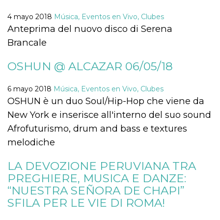
Script.com
utiliza esta
cookie para
4 mayo 2018
Música, Eventos en Vivo, Clubes
recordar las
Anteprima del nuovo disco di Serena
preferencias de
consentimiento
Brancale
de cookies de
los visitantes. Es
necesario que el
OSHUN @ ALCAZAR 06/05/18
banner de
cookies de
Cookie-
Script.com
6 mayo 2018
Música, Eventos en Vivo, Clubes
funcione
correctamente.
OSHUN è un duo Soul/Hip-Hop che viene da
New York e inserisce all'interno del suo sound
Declaración de almacenamiento
Afrofuturismo, drum and bass e textures
Tipo de
Nombre
Descripción
almacenamiento
melodiche
fbssls_314278995690155
Almacenamiento
de sesión
LA DEVOZIONE PERUVIANA TRA
wpEmojiSettingsSupports
Almacenamiento
PREGHIERE, MUSICA E DANZE:
de sesión
“NUESTRA SEÑORA DE CHAPI”
cn_uc__
Almacenamiento
SFILA PER LE VIE DI ROMA!
local