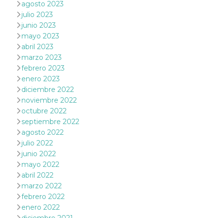
browser
agosto 2023
dell'uten
julio 2023
dell'iden
univoco, 
junio 2023
per perso
mayo 2023
la pubbli
gli utenti
abril 2023
marzo 2023
xs
3 meses
Se usa p
Meta
mantene
Platform Inc.
febrero 2023
sesión
.facebook.com
enero 2023
__cf_bm
29 minutos
Esta cook
Cloudflare
diciembre 2022
58 segundos
utiliza p
Inc.
noviembre 2022
distingui
.hubspot.com
humanos 
octubre 2022
Esto es
benefici
septiembre 2022
el sitio 
agosto 2022
el fin de 
informes
julio 2022
sobre el 
junio 2022
sitio web
mayo 2022
_cfuvid
.hubspot.com
Sesión
Esta cook
abril 2022
utiliza c
de segui
marzo 2022
de usuar
sesiones
febrero 2022
optimizar
enero 2022
experienc
usuario