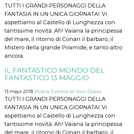
sitio web y
TUTTI I GRANDI PERSONAGGI DELLA
proporcionar
protección
FANTASIA IN UN UNICA GIORNATA!. Vi
contra visitantes
maliciosos.
aspettiamo al Castello di Lunghezza con
wordpress_test_cookie
Sesión
Se utiliza en
tantissime novità: Ah! Vaiana la principessa
Automattic
sitios creados
Inc.
con Wordpress.
del mare, il ritorno di Conan il barbaro, il
.oooh.events
Comprueba si el
navegador tiene
Mistero della grande Piramide, e tanto altro
habilitadas las
cookies
ancora.
PHPSESSID
Sesión
Cookie
PHP.net
generada por
oooh.events
IL FANTASTICO MONDO DEL
aplicaciones
basadas en el
FANTASTICO 13 MAGGIO
lenguaje PHP.
Este es un
identificador de
13 mayo 2018
Música, Eventos en Vivo, Clubes
propósito
general que se
TUTTI I GRANDI PERSONAGGI DELLA
utiliza para
mantener las
FANTASIA IN UN UNICA GIORNATA!. Vi
variables de
sesión del
aspettiamo al Castello di Lunghezza con
usuario.
Normalmente es
tantissime novità: Ah! Vaiana la principessa
un número
generado al
del mare, il ritorno di Conan il barbaro, il