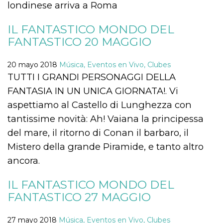
Cookies estrictamente necesarias
londinese arriva a Roma
Cookies de preferencias
IL FANTASTICO MONDO DEL
Las cookies estrictamente necesarias permiten
FANTASTICO 20 MAGGIO
la funcionalidad principal del sitio web, como
el inicio de sesión de usuario y la gestión de
cuentas. El sitio web no se puede utilizar
20 mayo 2018
Música, Eventos en Vivo, Clubes
correctamente sin las cookies estrictamente
necesarias.
TUTTI I GRANDI PERSONAGGI DELLA
Proveedor /
FANTASIA IN UN UNICA GIORNATA!. Vi
Nombre
Vencimiento
Descripción
Dominio
aspettiamo al Castello di Lunghezza con
cf_clearance
1 año
Esta cookie es
Cloudflare,
tantissime novità: Ah! Vaiana la principessa
utilizada por el
Inc.
servicio
.oooh.events
del mare, il ritorno di Conan il barbaro, il
CloudFlare para
identificar el
Mistero della grande Piramide, e tanto altro
tráfico web de
confianza y
ancora.
anular cualquier
restricción de
seguridad
basada en la
IL FANTASTICO MONDO DEL
dirección IP del
FANTASTICO 27 MAGGIO
visitante. Es
esencial para
apoyar las
funciones de
27 mayo 2018
Música, Eventos en Vivo, Clubes
seguridad de un