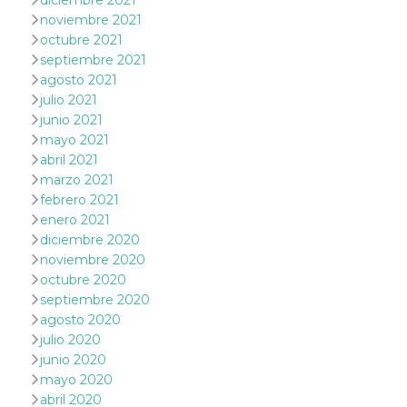
diciembre 2021
mantenie
noviembre 2021
coherenc
sesión y
octubre 2021
proporc
septiembre 2021
servicios
personal
agosto 2021
julio 2021
YSC
Sesión
YouTube
Google LLC
configura
.youtube.com
junio 2021
cookie p
rastrear l
mayo 2021
de video
abril 2021
incrusta
marzo 2021
VISITOR_INFO1_LIVE
5 meses 4
Youtube 
Google LLC
febrero 2021
semanas
esta coo
.youtube.com
realizar 
enero 2021
seguimie
diciembre 2020
las prefe
del usua
noviembre 2020
los vide
Youtube
octubre 2020
incrustad
septiembre 2020
sitios; t
puede de
agosto 2020
si el visi
julio 2020
sitio web
utilizand
junio 2020
versión 
mayo 2020
antigua d
interfaz 
abril 2020
Youtube.