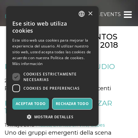
×
OOOH.EVENTS
Ese sitio web utiliza
ITALIAN
cookies
ARCHIVOS DE EVENTOS
ENGLISH
Este sitio web usa cookies para mejorar la
MENSUALES:
MAYO 2018
experiencia del usuario. Al utilizar nuestro
SPANISH
sitio web, usted acepta todas las cookies de
acuerdo con nuestra Política de cookies.
Más información
RAUL GRISOLIA OPEN STUDIO
COOKIES ESTRICTAMENTE
NECESARIAS
25 mayo 2018
Arte, Exposiciones, Museos
Raul Grisolia presenta le opere recenti
COOKIES DE PREFERENCIAS
BLUE LAB BEATS @ ALCAZAR
ACEPTAR TODO
RECHAZAR TODO
19/05/18
MOSTRAR DETALLES
19 mayo 2018
Música, Eventos en Vivo, Clubes
Uno dei gruppi emergenti della scena