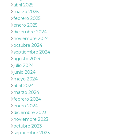
le impos
abril 2025
della lin
marzo 2025
permetto
condivide
febrero 2025
pagina.
enero 2025
fr
3 meses
Contiene
Meta
diciembre 2024
combina
Platform Inc.
noviembre 2024
identific
.facebook.com
única de
octubre 2024
navegado
utiliza p
septiembre 2024
publicid
agosto 2024
dirigida.
julio 2024
oo
5 años
Cookie d
Meta
junio 2024
exclusió
Platform Inc.
anuncios
.facebook.com
mayo 2024
abril 2024
sb
2 años
Identific
Meta
navegad
Platform Inc.
marzo 2024
Faceboo
.facebook.com
febrero 2024
autentica
marketin
enero 2024
cookies 
diciembre 2023
función
específic
noviembre 2023
Faceboo
octubre 2023
usida
.facebook.com
Sesión
raccoglie
septiembre 2023
informaz