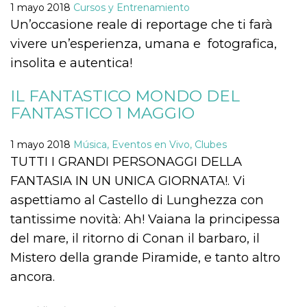
1 mayo 2018
Cursos y Entrenamiento
Un’occasione reale di reportage che ti farà
vivere un’esperienza, umana e fotografica,
insolita e autentica!
Proveedor /
Nombre
Vencimiento
Descripc
IL FANTASTICO MONDO DEL
Dominio
FANTASTICO 1 MAGGIO
c_user
4 semanas 2
Cookie de
Meta
días
de sesió
Platform Inc.
usuario.
.facebook.com
ser de se
1 mayo 2018
Música, Eventos en Vivo, Clubes
permane
TUTTI I GRANDI PERSONAGGI DELLA
durante 
FANTASIA IN UN UNICA GIORNATA!. Vi
datr
2 años
Esta coo
Meta
identifica
Platform Inc.
aspettiamo al Castello di Lunghezza con
navegado
.facebook.com
conecta 
tantissime novità: Ah! Vaiana la principessa
Facebook
directam
del mare, il ritorno di Conan il barbaro, il
vinculad
usuario 
Mistero della grande Piramide, e tanto altro
Faceboo
individua
ancora.
Facebook
que se ut
ayudar c
seguridad