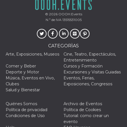
VISITOR_PRIVACY_METADATA
5 meses 4
Esta cook
YouTube
semanas
utiliza p
.youtube.com
© 2026
OOOH.Events
almacena
consenti
N.º de IVA 13515531005
del usuar
opciones
privacid
interacci
sitio. Reg
datos sob
CATEGORÌAS
consenti
del visit
Arte, Exposiciones, Museos
Cine, Teatro, Espectáculos,
relación
diversas 
Entretenimiento
y config
Comer y Beber
Cursos y Formación
de privac
asegura
Deporte y Motor
Excursiones y Visitas Guiadas
sus prefe
Música, Eventos en Vivo,
Eventos, Ferias,
sean hon
futuras s
Clubes
Exposiciones, Congresos
Salud y Bienestar
__Secure-ROLLOUT_TOKEN
.youtube.com
5 meses 4
Utilizzat
semanas
YouTube
gestire
l'implem
Quiénes Somos
Archivo de Eventos
e la
Política de privacidad
Política de Cookies
sperimen
delle fun
Condiciones de Uso
Tutorial: como crear un
Aiuta Go
evento
controlla
nuove