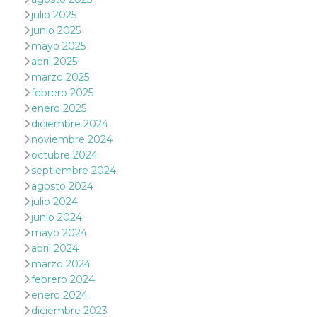
julio 2025
junio 2025
mayo 2025
abril 2025
marzo 2025
Proveedor /
Nombre
Vencimiento
Descripc
febrero 2025
Dominio
enero 2025
c_user
4 semanas 2
Cookie de
Meta
diciembre 2024
días
de sesió
Platform Inc.
usuario.
.facebook.com
noviembre 2024
ser de se
octubre 2024
permane
durante 
septiembre 2024
agosto 2024
datr
2 años
Esta coo
Meta
identifica
Platform Inc.
julio 2024
navegado
.facebook.com
junio 2024
conecta 
Facebook
mayo 2024
directam
vinculad
abril 2024
usuario 
marzo 2024
Faceboo
individua
febrero 2024
Facebook
enero 2024
que se ut
ayudar c
diciembre 2023
seguridad