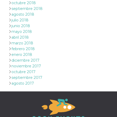
octubre 2018
mantenie
coherenc
septiembre 2018
sesión y
proporc
agosto 2018
servicios
julio 2018
personal
junio 2018
YSC
Sesión
YouTube
Google LLC
mayo 2018
configura
.youtube.com
cookie p
abril 2018
rastrear l
marzo 2018
de video
incrusta
febrero 2018
enero 2018
VISITOR_INFO1_LIVE
5 meses 4
Youtube 
Google LLC
semanas
esta coo
.youtube.com
diciembre 2017
realizar 
seguimie
noviembre 2017
las prefe
octubre 2017
del usua
los vide
septiembre 2017
Youtube
agosto 2017
incrustad
sitios; t
puede de
si el visi
sitio web
utilizand
versión 
antigua d
interfaz 
Youtube.