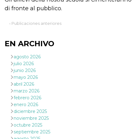
Script.com
utiliza esta
di fronte al pubblico.
cookie para
recordar las
preferencias de
consentimiento
‹ Publicaciones anteriores
de cookies de
los visitantes. Es
necesario que el
banner de
EN ARCHIVO
cookies de
Cookie-
Script.com
agosto 2026
funcione
correctamente.
julio 2026
junio 2026
Declaración de almacenamiento
mayo 2026
Tipo de
abril 2026
Nombre
Descripción
almacenamiento
marzo 2026
fbssls_314278995690155
Almacenamiento
febrero 2026
de sesión
enero 2026
wpEmojiSettingsSupports
Almacenamiento
diciembre 2025
de sesión
noviembre 2025
cn_uc__
Almacenamiento
octubre 2025
local
septiembre 2025
agosto 2025