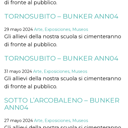
azar, la forma en
di fronte al pubblico.
que se usa
puede ser
específico del
TORNOSUBITO – BUNKER ANN04
sitio, pero un
buen ejemplo es
mantener un
estado de inicio
29 mayo 2024
Arte, Exposiciones, Museos
de sesión para
Gli allievi della nostra scuola si cimenteranno
un usuario entre
páginas.
di fronte al pubblico.
m
1 año 1 mes
Esta cookie se
Stripe
utiliza
m.stripe.com
TORNOSUBITO – BUNKER ANN04
generalmente
para el
rendimiento y la
optimización de
31 mayo 2024
Arte, Exposiciones, Museos
los servicios de
procesamiento
Gli allievi della nostra scuola si cimenteranno
de pagos,
facilitando el
di fronte al pubblico.
almacenamiento
de contenidos
en el navegador
SOTTO L’ARCOBALENO – BUNKER
para hacer que
las páginas se
ANN04
carguen más
rápido.
27 mayo 2024
Arte, Exposiciones, Museos
CookieScriptConsent
4 semanas 2
El servicio
CookieScript
días
Cookie-
oooh.events
Gli allievi della nostra scuola si cimenteranno