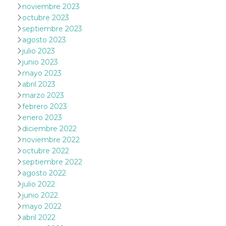
noviembre 2023
actividad
de sesió
octubre 2023
sospecho
especial
septiembre 2023
la detecc
agosto 2023
bots que
acceder a
julio 2023
servicio
junio 2023
también 
el perfil 
mayo 2023
comport
abril 2023
asociado
cookie d
marzo 2023
se elimin
después 
febrero 2023
días. Est
enero 2023
también 
través d
diciembre 2022
gusta y o
noviembre 2022
botones 
etiqueta
octubre 2022
Faceboo
septiembre 2022
colocado
muchos s
agosto 2022
web dife
julio 2022
dpr
.facebook.com
1 semana
permette
junio 2022
controlla
funzione
mayo 2022
su Faceb
abril 2022
pulsante
piace”, r