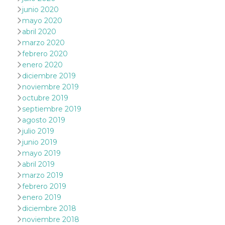
browser
junio 2020
dell'uten
dell'iden
mayo 2020
univoco, 
per perso
abril 2020
la pubbli
marzo 2020
gli utenti
febrero 2020
xs
3 meses
Se usa p
Meta
enero 2020
mantene
Platform Inc.
sesión
.facebook.com
diciembre 2019
noviembre 2019
__cf_bm
29 minutos
Esta cook
Cloudflare
58 segundos
utiliza p
Inc.
octubre 2019
distingui
.hubspot.com
septiembre 2019
humanos 
Esto es
agosto 2019
benefici
julio 2019
el sitio 
el fin de 
junio 2019
informes
sobre el 
mayo 2019
sitio web
abril 2019
_cfuvid
.hubspot.com
Sesión
Esta cook
marzo 2019
utiliza c
febrero 2019
de segui
de usuar
enero 2019
sesiones
diciembre 2018
optimizar
experienc
noviembre 2018
usuario