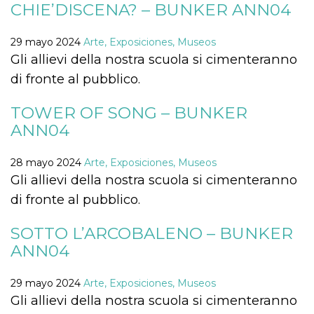
CHIE’DISCENA? – BUNKER ANN04
sitio web y
proporcionar
protección
contra visitantes
29 mayo 2024
Arte, Exposiciones, Museos
maliciosos.
Gli allievi della nostra scuola si cimenteranno
wordpress_test_cookie
Sesión
Se utiliza en
Automattic
di fronte al pubblico.
sitios creados
Inc.
con Wordpress.
.oooh.events
Comprueba si el
navegador tiene
TOWER OF SONG – BUNKER
habilitadas las
ANN04
cookies
PHPSESSID
Sesión
Cookie
PHP.net
generada por
oooh.events
28 mayo 2024
Arte, Exposiciones, Museos
aplicaciones
Gli allievi della nostra scuola si cimenteranno
basadas en el
lenguaje PHP.
di fronte al pubblico.
Este es un
identificador de
propósito
general que se
SOTTO L’ARCOBALENO – BUNKER
utiliza para
mantener las
ANN04
variables de
sesión del
usuario.
29 mayo 2024
Arte, Exposiciones, Museos
Normalmente es
un número
Gli allievi della nostra scuola si cimenteranno
generado al