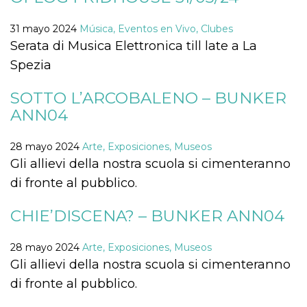
Cookies estrictamente necesarias
Cookies de preferencias
31 mayo 2024
Música, Eventos en Vivo, Clubes
Serata di Musica Elettronica till late a La
Las cookies estrictamente necesarias permiten
la funcionalidad principal del sitio web, como
Spezia
el inicio de sesión de usuario y la gestión de
cuentas. El sitio web no se puede utilizar
correctamente sin las cookies estrictamente
SOTTO L’ARCOBALENO – BUNKER
necesarias.
ANN04
Proveedor /
Nombre
Vencimiento
Descripción
Dominio
28 mayo 2024
Arte, Exposiciones, Museos
cf_clearance
1 año
Esta cookie es
Cloudflare,
Gli allievi della nostra scuola si cimenteranno
utilizada por el
Inc.
servicio
.oooh.events
di fronte al pubblico.
CloudFlare para
identificar el
tráfico web de
confianza y
CHIE’DISCENA? – BUNKER ANN04
anular cualquier
restricción de
seguridad
28 mayo 2024
Arte, Exposiciones, Museos
basada en la
dirección IP del
Gli allievi della nostra scuola si cimenteranno
visitante. Es
esencial para
di fronte al pubblico.
apoyar las
funciones de
seguridad de un