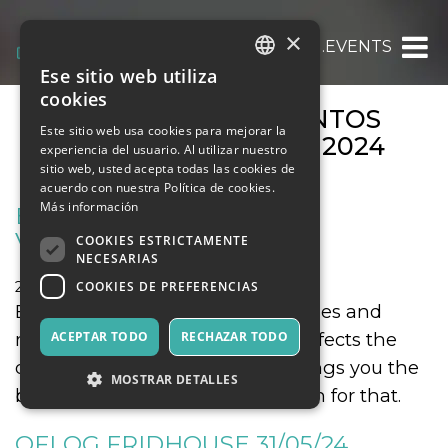
×
OOOH.EVENTS
Ese sitio web utiliza
ITALIAN
cookies
ARCHIVOS DE EVENTOS
ENGLISH
Este sitio web usa cookies para mejorar la
MENSUALES:
MAYO 2024
experiencia del usuario. Al utilizar nuestro
SPANISH
sitio web, usted acepta todas las cookies de
acuerdo con nuestra Política de cookies.
Más información
BODY PAIN SOLUTION AT
VEDICAREHEALTH
COOKIES ESTRICTAMENTE
NECESARIAS
COOKIES DE PREFERENCIAS
29 mayo 2024
Salud y Bienestar
Body pain affects the daily activities and
mobility of the body. Therefore, affects the
ACEPTAR TODO
RECHAZAR TODO
quality of life. VediCareHealth brings you the
MOSTRAR DETALLES
best and the most potent solution for that.
OFLOG FRIDHOUSE 31/05/24