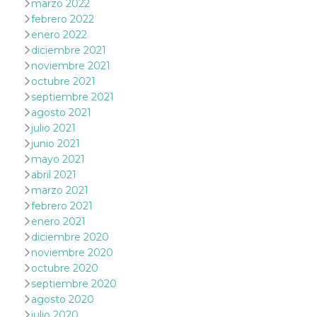
marzo 2022
le impos
febrero 2022
della lin
permetto
enero 2022
condivide
pagina.
diciembre 2021
noviembre 2021
fr
3 meses
Contiene
Meta
combina
octubre 2021
Platform Inc.
identific
.facebook.com
septiembre 2021
única de
navegado
agosto 2021
utiliza p
julio 2021
publicid
dirigida.
junio 2021
mayo 2021
oo
5 años
Cookie d
Meta
exclusió
Platform Inc.
abril 2021
anuncios
.facebook.com
marzo 2021
sb
2 años
Identific
Meta
febrero 2021
navegad
Platform Inc.
enero 2021
Faceboo
.facebook.com
autentica
diciembre 2020
marketin
cookies 
noviembre 2020
función
octubre 2020
específic
Faceboo
septiembre 2020
agosto 2020
usida
.facebook.com
Sesión
raccoglie
informaz
julio 2020