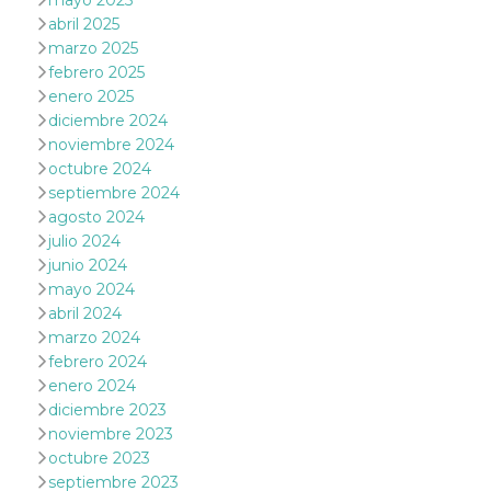
mayo 2025
le impos
abril 2025
della lin
permetto
marzo 2025
condivide
febrero 2025
pagina.
enero 2025
fr
3 meses
Contiene
Meta
diciembre 2024
combina
Platform Inc.
identific
.facebook.com
noviembre 2024
única de
octubre 2024
navegado
utiliza p
septiembre 2024
publicid
dirigida.
agosto 2024
julio 2024
oo
5 años
Cookie d
Meta
exclusió
junio 2024
Platform Inc.
anuncios
.facebook.com
mayo 2024
sb
2 años
Identific
abril 2024
Meta
navegad
Platform Inc.
marzo 2024
Faceboo
.facebook.com
autentica
febrero 2024
marketin
enero 2024
cookies 
función
diciembre 2023
específic
noviembre 2023
Faceboo
octubre 2023
usida
.facebook.com
Sesión
raccoglie
septiembre 2023
informaz