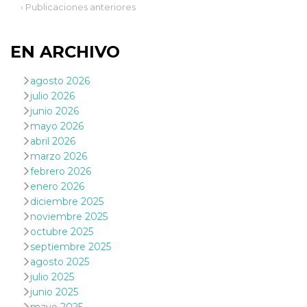
‹ Publicaciones anteriores
actividad
de sesió
sospecho
especial
la detecc
EN ARCHIVO
bots que
acceder a
servicio
agosto 2026
también 
el perfil 
julio 2026
comport
junio 2026
asociado
cookie d
mayo 2026
se elimin
abril 2026
después 
días. Est
marzo 2026
también 
febrero 2026
través d
gusta y o
enero 2026
botones 
etiqueta
diciembre 2025
Faceboo
noviembre 2025
colocado
muchos s
octubre 2025
web dife
septiembre 2025
dpr
.facebook.com
1 semana
permette
agosto 2025
controlla
julio 2025
funzione
su Faceb
junio 2025
pulsante
piace”, r