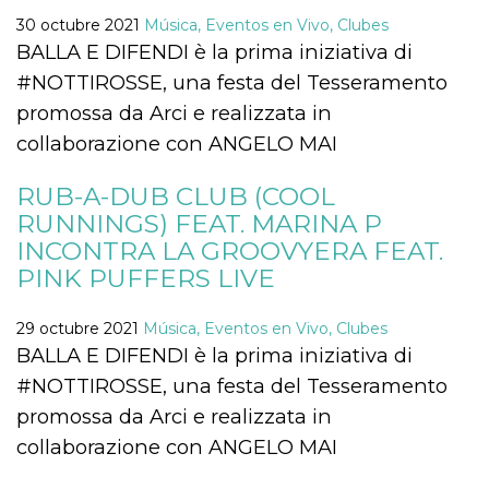
30 octubre 2021
Música, Eventos en Vivo, Clubes
BALLA E DIFENDI è la prima iniziativa di
#NOTTIROSSE, una festa del Tesseramento
promossa da Arci e realizzata in
Proveedor /
collaborazione con ANGELO MAI
Nombre
Vencimiento
Descripc
Dominio
c_user
4 semanas 2
Cookie de
Meta
RUB-A-DUB CLUB (COOL
días
de sesió
Platform Inc.
usuario.
.facebook.com
RUNNINGS) FEAT. MARINA P
ser de se
permane
INCONTRA LA GROOVYERA FEAT.
durante 
PINK PUFFERS LIVE
datr
2 años
Esta coo
Meta
identifica
Platform Inc.
navegado
.facebook.com
29 octubre 2021
Música, Eventos en Vivo, Clubes
conecta 
Facebook
BALLA E DIFENDI è la prima iniziativa di
directam
vinculad
#NOTTIROSSE, una festa del Tesseramento
usuario 
Faceboo
promossa da Arci e realizzata in
individua
Facebook
collaborazione con ANGELO MAI
que se ut
ayudar c
seguridad