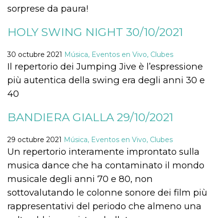
sitio web y
sorprese da paura!
proporcionar
protección
contra visitantes
HOLY SWING NIGHT 30/10/2021
maliciosos.
wordpress_test_cookie
Sesión
Se utiliza en
Automattic
30 octubre 2021
Música, Eventos en Vivo, Clubes
sitios creados
Inc.
con Wordpress.
.oooh.events
Il repertorio dei Jumping Jive è l’espressione
Comprueba si el
navegador tiene
più autentica della swing era degli anni 30 e
habilitadas las
cookies
40
PHPSESSID
Sesión
Cookie
PHP.net
generada por
oooh.events
BANDIERA GIALLA 29/10/2021
aplicaciones
basadas en el
lenguaje PHP.
Este es un
29 octubre 2021
Música, Eventos en Vivo, Clubes
identificador de
Un repertorio interamente improntato sulla
propósito
general que se
musica dance che ha contaminato il mondo
utiliza para
mantener las
musicale degli anni 70 e 80, non
variables de
sesión del
sottovalutando le colonne sonore dei film più
usuario.
Normalmente es
rappresentativi del periodo che almeno una
un número
generado al