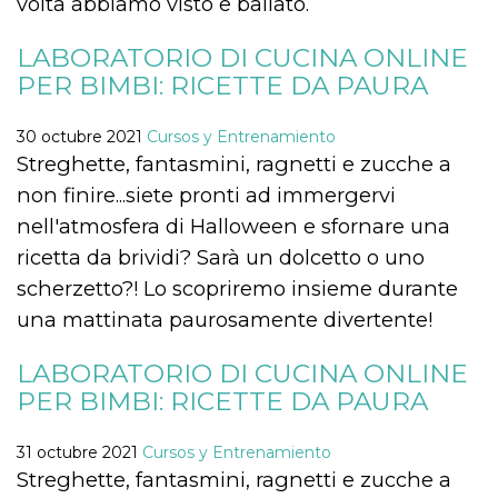
volta abbiamo visto e ballato.
azar, la forma en
que se usa
puede ser
específico del
LABORATORIO DI CUCINA ONLINE
sitio, pero un
PER BIMBI: RICETTE DA PAURA
buen ejemplo es
mantener un
estado de inicio
de sesión para
30 octubre 2021
Cursos y Entrenamiento
un usuario entre
páginas.
Streghette, fantasmini, ragnetti e zucche a
m
1 año 1 mes
Esta cookie se
Stripe
non finire...siete pronti ad immergervi
utiliza
m.stripe.com
generalmente
nell'atmosfera di Halloween e sfornare una
para el
rendimiento y la
ricetta da brividi? Sarà un dolcetto o uno
optimización de
los servicios de
scherzetto?! Lo scopriremo insieme durante
procesamiento
de pagos,
una mattinata paurosamente divertente!
facilitando el
almacenamiento
de contenidos
LABORATORIO DI CUCINA ONLINE
en el navegador
para hacer que
PER BIMBI: RICETTE DA PAURA
las páginas se
carguen más
rápido.
31 octubre 2021
Cursos y Entrenamiento
CookieScriptConsent
4 semanas 2
El servicio
CookieScript
Streghette, fantasmini, ragnetti e zucche a
días
Cookie-
oooh.events