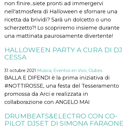
Script.com
non finire...siete pronti ad immergervi
utiliza esta
cookie para
nell'atmosfera di Halloween e sfornare una
recordar las
preferencias de
ricetta da brividi? Sarà un dolcetto o uno
consentimiento
de cookies de
scherzetto?! Lo scopriremo insieme durante
los visitantes. Es
necesario que el
una mattinata paurosamente divertente!
banner de
cookies de
Cookie-
HALLOWEEN PARTY A CURA DI DJ
Script.com
funcione
CESSA
correctamente.
Declaración de almacenamiento
31 octubre 2021
Música, Eventos en Vivo, Clubes
BALLA E DIFENDI è la prima iniziativa di
Tipo de
Nombre
Descripción
almacenamiento
#NOTTIROSSE, una festa del Tesseramento
fbssls_314278995690155
Almacenamiento
promossa da Arci e realizzata in
de sesión
collaborazione con ANGELO MAI
wpEmojiSettingsSupports
Almacenamiento
de sesión
DRUMBEATS&ELECTRO CON CO-
cn_uc__
Almacenamiento
local
PILOT DJSET DI SIMONA FARAONE