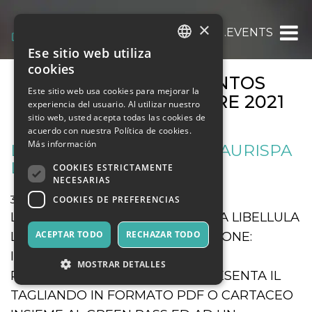
×
OOOH.EVENTS
Ese sitio web utiliza
ITALIAN
cookies
ARCHIVOS DE EVENTOS
ENGLISH
Este sitio web usa cookies para mejorar la
MENSUALES:
OCTUBRE 2021
experiencia del usuario. Al utilizar nuestro
SPANISH
sitio web, usted acepta todas las cookies de
acuerdo con nuestra Política de cookies.
Más información
LEO SHOES CASARANO – AURISPA
LIBELLULA LECCE
COOKIES ESTRICTAMENTE
NECESARIAS
COOKIES DE PREFERENCIAS
31 octubre 2021
Deporte y Motores
LEO SHOES CASARANO - AURISPA LIBELLULA
LECCE START ORE 18.00 ATTENZIONE:
ACEPTAR TODO
RECHAZAR TODO
INGRESSO CONSENTITO SOLO AI
MOSTRAR DETALLES
POSSESSORI DI GREEN PASS PRESENTA IL
TAGLIANDO IN FORMATO PDF O CARTACEO