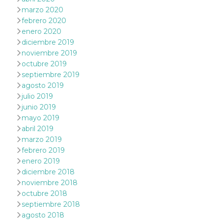
marzo 2020
VISITOR_PRIVACY_METADATA
5 meses 4
Esta cook
YouTube
febrero 2020
semanas
utiliza p
.youtube.com
almacena
enero 2020
consenti
del usuar
diciembre 2019
opciones
noviembre 2019
privacid
interacci
octubre 2019
sitio. Reg
septiembre 2019
datos sob
consenti
agosto 2019
del visit
julio 2019
relación
diversas 
junio 2019
y config
de privac
mayo 2019
asegura
abril 2019
sus prefe
sean hon
marzo 2019
futuras s
febrero 2019
__Secure-ROLLOUT_TOKEN
.youtube.com
5 meses 4
Utilizzat
enero 2019
semanas
YouTube
diciembre 2018
gestire
l'implem
noviembre 2018
e la
sperimen
octubre 2018
delle fun
septiembre 2018
Aiuta Go
controlla
agosto 2018
nuove