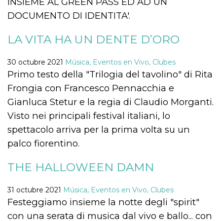
INSIEME AL GREEN PASS ED AD UN
Cookies estrictamente necesarias
DOCUMENTO DI IDENTITA'.
Cookies de preferencias
Las cookies estrictamente necesarias permiten
LA VITA HA UN DENTE D’ORO
la funcionalidad principal del sitio web, como
el inicio de sesión de usuario y la gestión de
cuentas. El sitio web no se puede utilizar
30 octubre 2021
Música, Eventos en Vivo, Clubes
correctamente sin las cookies estrictamente
Primo testo della "Trilogia del tavolino" di Rita
necesarias.
Frongia con Francesco Pennacchia e
Proveedor /
Nombre
Vencimiento
Descripción
Dominio
Gianluca Stetur e la regia di Claudio Morganti.
cf_clearance
1 año
Esta cookie es
Cloudflare,
Visto nei principali festival italiani, lo
utilizada por el
Inc.
servicio
.oooh.events
spettacolo arriva per la prima volta su un
CloudFlare para
identificar el
palco fiorentino.
tráfico web de
confianza y
anular cualquier
THE HALLOWEEN DAMN
restricción de
seguridad
basada en la
dirección IP del
31 octubre 2021
Música, Eventos en Vivo, Clubes
visitante. Es
esencial para
Festeggiamo insieme la notte degli "spirit"
apoyar las
funciones de
con una serata di musica dal vivo e ballo... con
seguridad de un