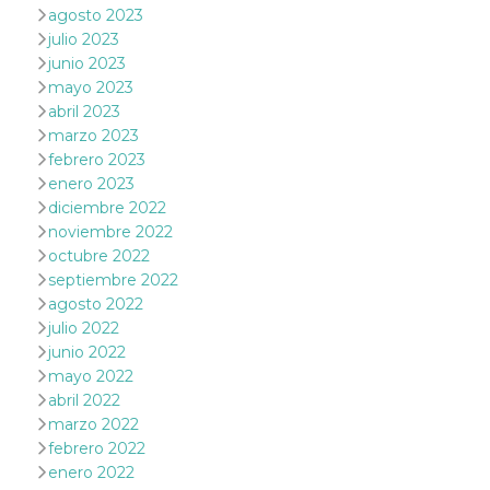
browser
agosto 2023
dell'uten
dell'iden
julio 2023
univoco, 
junio 2023
per perso
la pubbli
mayo 2023
gli utenti
abril 2023
xs
3 meses
Se usa p
Meta
marzo 2023
mantene
Platform Inc.
febrero 2023
sesión
.facebook.com
enero 2023
__cf_bm
29 minutos
Esta cook
Cloudflare
diciembre 2022
58 segundos
utiliza p
Inc.
distingui
.hubspot.com
noviembre 2022
humanos 
octubre 2022
Esto es
benefici
septiembre 2022
el sitio 
el fin de 
agosto 2022
informes
julio 2022
sobre el 
sitio web
junio 2022
mayo 2022
_cfuvid
.hubspot.com
Sesión
Esta cook
utiliza c
abril 2022
de segui
marzo 2022
de usuar
sesiones
febrero 2022
optimizar
experienc
enero 2022
usuario