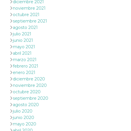
diciembre 2021
mantenie
coherenc
noviembre 2021
sesión y
octubre 2021
proporc
servicios
septiembre 2021
personal
agosto 2021
YSC
Sesión
YouTube
Google LLC
julio 2021
configura
.youtube.com
junio 2021
cookie p
rastrear l
mayo 2021
de video
incrusta
abril 2021
marzo 2021
VISITOR_INFO1_LIVE
5 meses 4
Youtube 
Google LLC
semanas
esta coo
.youtube.com
febrero 2021
realizar 
enero 2021
seguimie
las prefe
diciembre 2020
del usua
noviembre 2020
los vide
Youtube
octubre 2020
incrustad
sitios; t
septiembre 2020
puede de
agosto 2020
si el visi
sitio web
julio 2020
utilizand
junio 2020
versión 
antigua d
mayo 2020
interfaz 
abril 2020
Youtube.