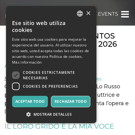
×
OOOH.EVENTS
Ese sitio web utiliza
ITALIAN
cookies
ARCHIVOS DE EVENTOS
ENGLISH
Este sitio web usa cookies para mejorar la
MENSUALES:
JUNIO 2026
experiencia del usuario. Al utilizar nuestro
SPANISH
sitio web, usted acepta todas las cookies de
acuerdo con nuestra Política de cookies.
Más información
ANNE SEXTON
COOKIES ESTRICTAMENTE
NECESARIAS
30 junio 2026
Música, Eventos en Vivo, Clubes
Conferenza spettacolo di Rosaria Lo Russo
COOKIES DE PREFERENCIAS
per Anne Sexton La scrittrice, traduttrice e
ACEPTAR TODO
RECHAZAR TODO
performer Rosaria Lo Russo racconta l’opera e
la vita di Anne Sexton (1928-1974).
MOSTRAR DETALLES
IL LORO GRIDO È LA MIA VOCE