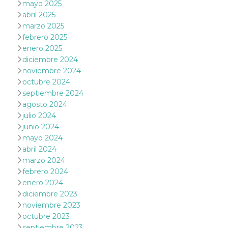
mayo 2025
le impos
della lin
abril 2025
permetto
marzo 2025
condivide
pagina.
febrero 2025
enero 2025
fr
3 meses
Contiene
Meta
combina
Platform Inc.
diciembre 2024
identific
.facebook.com
noviembre 2024
única de
navegado
octubre 2024
utiliza p
septiembre 2024
publicid
dirigida.
agosto 2024
oo
5 años
Cookie d
julio 2024
Meta
exclusió
Platform Inc.
junio 2024
anuncios
.facebook.com
mayo 2024
sb
2 años
Identific
Meta
abril 2024
navegad
Platform Inc.
Faceboo
marzo 2024
.facebook.com
autentica
febrero 2024
marketin
cookies 
enero 2024
función
diciembre 2023
específic
Faceboo
noviembre 2023
octubre 2023
usida
.facebook.com
Sesión
raccoglie
informaz
septiembre 2023