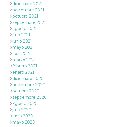
mantenie
diciembre 2021
coherenc
noviembre 2021
sesión y
proporc
octubre 2021
servicios
septiembre 2021
personal
agosto 2021
YSC
Sesión
YouTube
Google LLC
julio 2021
configura
.youtube.com
cookie p
junio 2021
rastrear l
de video
mayo 2021
incrusta
abril 2021
VISITOR_INFO1_LIVE
5 meses 4
Youtube 
Google LLC
marzo 2021
semanas
esta coo
.youtube.com
febrero 2021
realizar 
seguimie
enero 2021
las prefe
diciembre 2020
del usua
los vide
noviembre 2020
Youtube
octubre 2020
incrustad
sitios; t
septiembre 2020
puede de
si el visi
agosto 2020
sitio web
julio 2020
utilizand
versión 
junio 2020
antigua d
mayo 2020
interfaz 
Youtube.