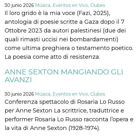
Cookies estrictamente necesarias
30 junio 2026
Música, Eventos en Vivo, Clubes
Cookies de preferencias
Il loro grido è la mia voce (Fazi, 2025),
antologia di poesie scritte a Gaza dopo il 7
Las cookies estrictamente necesarias permiten
la funcionalidad principal del sitio web, como
Ottobre 2023 da autori palestinesi (due dei
el inicio de sesión de usuario y la gestión de
cuentas. El sitio web no se puede utilizar
quali rimasti uccisi nei bombardamenti)
correctamente sin las cookies estrictamente
necesarias.
come ultima preghiera o testamento poetico.
La poesia come atto di resistenza.
Proveedor /
Nombre
Vencimiento
Descripción
Dominio
cf_clearance
1 año
Esta cookie es
ANNE SEXTON MANGIANDO GLI
Cloudflare,
utilizada por el
Inc.
AVANZI
servicio
.oooh.events
CloudFlare para
identificar el
tráfico web de
30 junio 2026
Música, Eventos en Vivo, Clubes
confianza y
anular cualquier
Conferenza spettacolo di Rosaria Lo Russo
restricción de
seguridad
per Anne Sexton La scrittrice, traduttrice e
basada en la
dirección IP del
performer Rosaria Lo Russo racconta l’opera e
visitante. Es
esencial para
la vita di Anne Sexton (1928-1974).
apoyar las
funciones de
seguridad de un