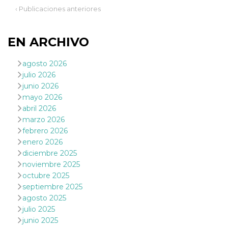
actividad
‹ Publicaciones anteriores
de sesió
sospecho
especial
la detecc
EN ARCHIVO
bots que
acceder a
servicio
agosto 2026
también 
el perfil 
julio 2026
comport
asociado
junio 2026
cookie d
mayo 2026
se elimin
después 
abril 2026
días. Est
marzo 2026
también 
través d
febrero 2026
gusta y o
enero 2026
botones 
etiqueta
diciembre 2025
Faceboo
colocado
noviembre 2025
muchos s
octubre 2025
web dife
septiembre 2025
dpr
.facebook.com
1 semana
permette
agosto 2025
controlla
funzione
julio 2025
su Faceb
junio 2025
pulsante
piace”, r