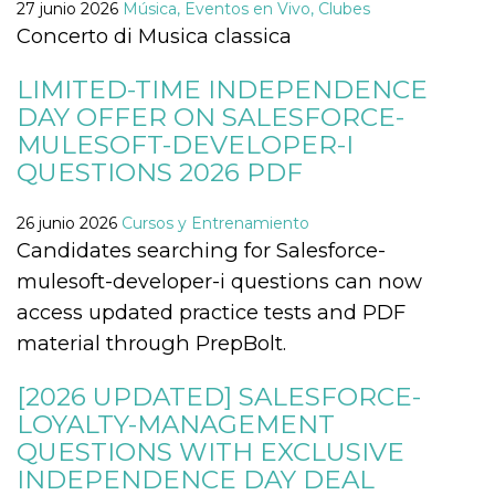
azar, la forma en
27 junio 2026
Música, Eventos en Vivo, Clubes
que se usa
Concerto di Musica classica
puede ser
específico del
sitio, pero un
buen ejemplo es
LIMITED-TIME INDEPENDENCE
mantener un
estado de inicio
DAY OFFER ON SALESFORCE-
de sesión para
MULESOFT-DEVELOPER-I
un usuario entre
páginas.
QUESTIONS 2026 PDF
m
1 año 1 mes
Esta cookie se
Stripe
utiliza
m.stripe.com
generalmente
26 junio 2026
Cursos y Entrenamiento
para el
Candidates searching for Salesforce-
rendimiento y la
optimización de
mulesoft-developer-i questions can now
los servicios de
procesamiento
access updated practice tests and PDF
de pagos,
facilitando el
material through PrepBolt.
almacenamiento
de contenidos
en el navegador
para hacer que
[2026 UPDATED] SALESFORCE-
las páginas se
LOYALTY-MANAGEMENT
carguen más
rápido.
QUESTIONS WITH EXCLUSIVE
CookieScriptConsent
4 semanas 2
El servicio
CookieScript
INDEPENDENCE DAY DEAL
días
Cookie-
oooh.events