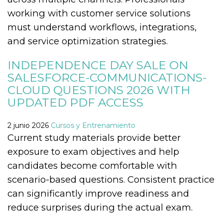
working with customer service solutions
must understand workflows, integrations,
and service optimization strategies.
Proveedor /
INDEPENDENCE DAY SALE ON
Nombre
Vencimiento
Descripc
Dominio
SALESFORCE-COMMUNICATIONS-
c_user
4 semanas 2
Cookie de
Meta
CLOUD QUESTIONS 2026 WITH
días
de sesió
Platform Inc.
usuario.
.facebook.com
UPDATED PDF ACCESS
ser de se
permane
durante 
2 junio 2026
Cursos y Entrenamiento
datr
2 años
Esta coo
Meta
Current study materials provide better
identifica
Platform Inc.
navegado
.facebook.com
exposure to exam objectives and help
conecta 
Facebook
candidates become comfortable with
directam
vinculad
scenario-based questions. Consistent practice
usuario 
Faceboo
can significantly improve readiness and
individua
Facebook
reduce surprises during the actual exam.
que se ut
ayudar c
seguridad