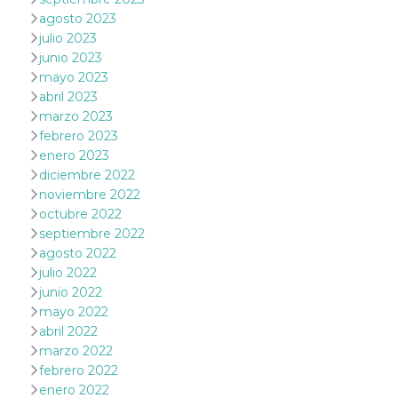
browser
dell'uten
agosto 2023
dell'iden
julio 2023
univoco, 
per perso
junio 2023
la pubbli
mayo 2023
gli utenti
abril 2023
xs
3 meses
Se usa p
Meta
marzo 2023
mantene
Platform Inc.
sesión
.facebook.com
febrero 2023
enero 2023
__cf_bm
29 minutos
Esta cook
Cloudflare
58 segundos
utiliza p
Inc.
diciembre 2022
distingui
.hubspot.com
noviembre 2022
humanos 
Esto es
octubre 2022
benefici
el sitio 
septiembre 2022
el fin de 
agosto 2022
informes
sobre el 
julio 2022
sitio web
junio 2022
_cfuvid
.hubspot.com
Sesión
Esta cook
mayo 2022
utiliza c
abril 2022
de segui
de usuar
marzo 2022
sesiones
febrero 2022
optimizar
experienc
enero 2022
usuario