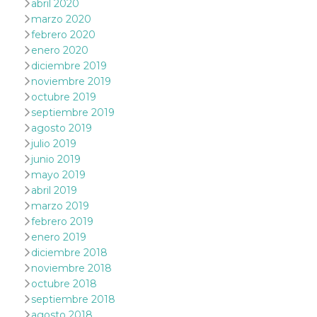
abril 2020
marzo 2020
VISITOR_PRIVACY_METADATA
5 meses 4
Esta cook
YouTube
semanas
utiliza p
.youtube.com
febrero 2020
almacena
consenti
enero 2020
del usuar
diciembre 2019
opciones
privacid
noviembre 2019
interacci
octubre 2019
sitio. Reg
datos sob
septiembre 2019
consenti
agosto 2019
del visit
relación
julio 2019
diversas 
y config
junio 2019
de privac
mayo 2019
asegura
sus prefe
abril 2019
sean hon
marzo 2019
futuras s
febrero 2019
__Secure-ROLLOUT_TOKEN
.youtube.com
5 meses 4
Utilizzat
enero 2019
semanas
YouTube
gestire
diciembre 2018
l'implem
noviembre 2018
e la
sperimen
octubre 2018
delle fun
Aiuta Go
septiembre 2018
controlla
agosto 2018
nuove