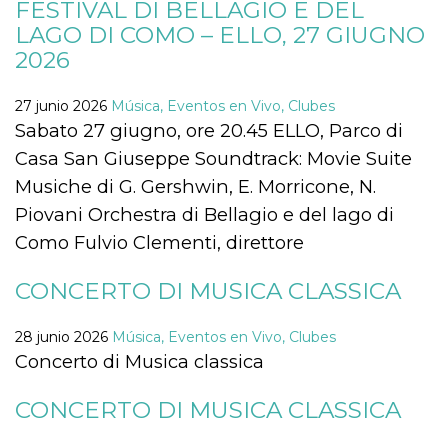
FESTIVAL DI BELLAGIO E DEL
sitio web y
proporcionar
LAGO DI COMO – ELLO, 27 GIUGNO
protección
2026
contra visitantes
maliciosos.
wordpress_test_cookie
Sesión
Se utiliza en
Automattic
27 junio 2026
Música, Eventos en Vivo, Clubes
sitios creados
Inc.
con Wordpress.
Sabato 27 giugno, ore 20.45 ELLO, Parco di
.oooh.events
Comprueba si el
navegador tiene
Casa San Giuseppe Soundtrack: Movie Suite
habilitadas las
cookies
Musiche di G. Gershwin, E. Morricone, N.
Piovani Orchestra di Bellagio e del lago di
PHPSESSID
Sesión
Cookie
PHP.net
generada por
oooh.events
Como Fulvio Clementi, direttore
aplicaciones
basadas en el
lenguaje PHP.
Este es un
CONCERTO DI MUSICA CLASSICA
identificador de
propósito
general que se
28 junio 2026
Música, Eventos en Vivo, Clubes
utiliza para
mantener las
Concerto di Musica classica
variables de
sesión del
usuario.
CONCERTO DI MUSICA CLASSICA
Normalmente es
un número
generado al