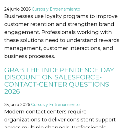
Script.com
utiliza esta
24 junio 2026
Cursos y Entrenamiento
cookie para
recordar las
Businesses use loyalty programs to improve
preferencias de
consentimiento
customer retention and strengthen brand
de cookies de
los visitantes. Es
engagement. Professionals working with
necesario que el
banner de
these solutions need to understand rewards
cookies de
Cookie-
management, customer interactions, and
Script.com
funcione
business processes.
correctamente.
Declaración de almacenamiento
GRAB THE INDEPENDENCE DAY
DISCOUNT ON SALESFORCE-
Tipo de
Nombre
Descripción
almacenamiento
CONTACT-CENTER QUESTIONS
fbssls_314278995690155
Almacenamiento
2026
de sesión
wpEmojiSettingsSupports
Almacenamiento
25 junio 2026
Cursos y Entrenamiento
de sesión
Modern contact centers require
cn_uc__
Almacenamiento
local
organizations to deliver consistent support
across multiple channels. Professionals