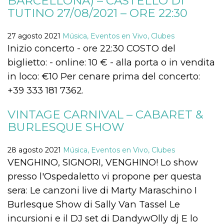
BARCELLONA) – CASTELLO DI
Script.com
utiliza esta
TUTINO 27/08/2021 – ORE 22:30
cookie para
recordar las
preferencias de
27 agosto 2021
Música, Eventos en Vivo, Clubes
consentimiento
de cookies de
Inizio concerto - ore 22:30 COSTO del
los visitantes. Es
necesario que el
biglietto: - online: 10 € - alla porta o in vendita
banner de
cookies de
in loco: €10 Per cenare prima del concerto:
Cookie-
Script.com
+39 333 181 7362.
funcione
correctamente.
VINTAGE CARNIVAL – CABARET &
Declaración de almacenamiento
BURLESQUE SHOW
Tipo de
Nombre
Descripción
almacenamiento
28 agosto 2021
Música, Eventos en Vivo, Clubes
fbssls_314278995690155
Almacenamiento
VENGHINO, SIGNORI, VENGHINO! Lo show
de sesión
presso l'Ospedaletto vi propone per questa
wpEmojiSettingsSupports
Almacenamiento
de sesión
sera: Le canzoni live di Marty Maraschino I
cn_uc__
Almacenamiento
Burlesque Show di Sally Van Tassel Le
local
incursioni e il DJ set di DandywOlly dj E lo