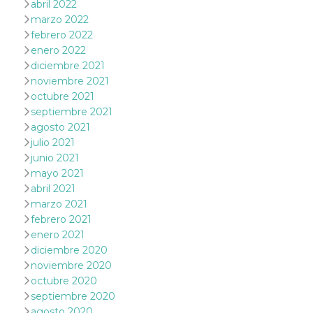
abril 2022
mantenie
coherenc
marzo 2022
sesión y
febrero 2022
proporc
servicios
enero 2022
personal
diciembre 2021
YSC
Sesión
YouTube
Google LLC
noviembre 2021
configura
.youtube.com
octubre 2021
cookie p
rastrear l
septiembre 2021
de video
incrusta
agosto 2021
julio 2021
VISITOR_INFO1_LIVE
5 meses 4
Youtube 
Google LLC
semanas
esta coo
.youtube.com
junio 2021
realizar 
mayo 2021
seguimie
las prefe
abril 2021
del usua
marzo 2021
los vide
Youtube
febrero 2021
incrustad
sitios; t
enero 2021
puede de
diciembre 2020
si el visi
sitio web
noviembre 2020
utilizand
octubre 2020
versión 
antigua d
septiembre 2020
interfaz 
agosto 2020
Youtube.