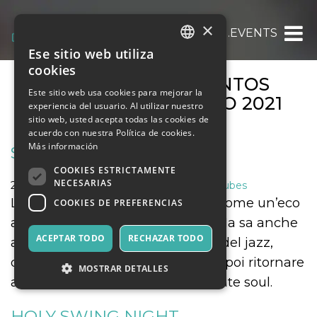
×
OOOH.EVENTS
Ese sitio web utiliza
ITALIAN
cookies
ARCHIVOS DE EVENTOS
ENGLISH
Este sitio web usa cookies para mejorar la
MENSUALES:
AGOSTO 2021
experiencia del usuario. Al utilizar nuestro
SPANISH
sitio web, usted acepta todas las cookies de
acuerdo con nuestra Política de cookies.
Más información
STEFANIE BOLTZ DUO
COOKIES ESTRICTAMENTE
NECESARIAS
29 agosto 2021
Música, Eventos en Vivo, Clubes
La sua voce scava in profondità, come un’eco
COOKIES DE PREFERENCIAS
a ritroso nel mistero dell’anima. Ma sa anche
ACEPTAR TODO
RECHAZAR TODO
accendere d’ironia i cliché stessi del jazz,
declinando nel ritmo groove, per poi ritornare
MOSTRAR DETALLES
al gospel blues, fino allo struggente soul.
HOLY SWING NIGHT