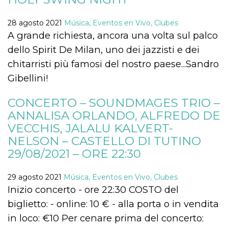
Cookies estrictamente necesarias
Cookies de preferencias
28 agosto 2021
Música, Eventos en Vivo, Clubes
A grande richiesta, ancora una volta sul palco
Las cookies estrictamente necesarias permiten
la funcionalidad principal del sitio web, como
dello Spirit De Milan, uno dei jazzisti e dei
el inicio de sesión de usuario y la gestión de
cuentas. El sitio web no se puede utilizar
chitarristi più famosi del nostro paese...Sandro
correctamente sin las cookies estrictamente
necesarias.
Gibellini!
Proveedor /
Nombre
Vencimiento
Descripción
Dominio
CONCERTO – SOUNDMAGES TRIO –
ANNALISA ORLANDO, ALFREDO DE
cf_clearance
1 año
Esta cookie es
Cloudflare,
utilizada por el
Inc.
VECCHIS, JALALU KALVERT-
servicio
.oooh.events
CloudFlare para
NELSON – CASTELLO DI TUTINO
identificar el
tráfico web de
29/08/2021 – ORE 22:30
confianza y
anular cualquier
restricción de
29 agosto 2021
Música, Eventos en Vivo, Clubes
seguridad
basada en la
Inizio concerto - ore 22:30 COSTO del
dirección IP del
visitante. Es
biglietto: - online: 10 € - alla porta o in vendita
esencial para
apoyar las
in loco: €10 Per cenare prima del concerto:
funciones de
seguridad de un