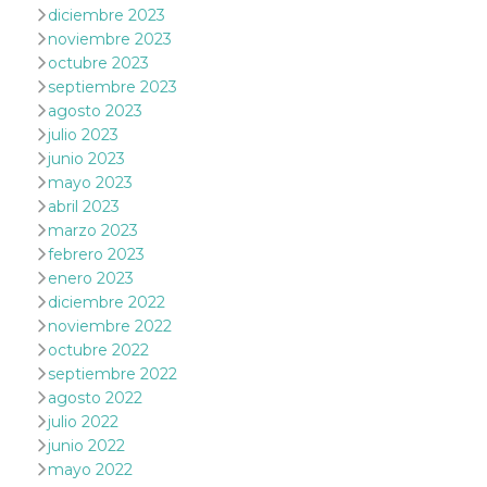
browser
diciembre 2023
dell'uten
dell'iden
noviembre 2023
univoco, 
octubre 2023
per perso
la pubbli
septiembre 2023
gli utenti
agosto 2023
xs
3 meses
Se usa p
Meta
julio 2023
mantene
Platform Inc.
junio 2023
sesión
.facebook.com
mayo 2023
__cf_bm
29 minutos
Esta cook
Cloudflare
abril 2023
58 segundos
utiliza p
Inc.
distingui
.hubspot.com
marzo 2023
humanos 
febrero 2023
Esto es
benefici
enero 2023
el sitio 
el fin de 
diciembre 2022
informes
noviembre 2022
sobre el 
sitio web
octubre 2022
septiembre 2022
_cfuvid
.hubspot.com
Sesión
Esta cook
utiliza c
agosto 2022
de segui
julio 2022
de usuar
sesiones
junio 2022
optimizar
experienc
mayo 2022
usuario