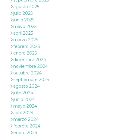
septiembre 2025
le impos
agosto 2025
della lin
permetto
julio 2025
condivide
junio 2025
pagina.
mayo 2025
fr
3 meses
Contiene
Meta
abril 2025
combina
Platform Inc.
identific
.facebook.com
marzo 2025
única de
febrero 2025
navegado
utiliza p
enero 2025
publicid
dirigida.
diciembre 2024
noviembre 2024
oo
5 años
Cookie d
Meta
exclusió
octubre 2024
Platform Inc.
anuncios
.facebook.com
septiembre 2024
sb
2 años
Identific
agosto 2024
Meta
navegad
Platform Inc.
julio 2024
Faceboo
.facebook.com
autentica
junio 2024
marketin
mayo 2024
cookies 
función
abril 2024
específic
marzo 2024
Faceboo
febrero 2024
usida
.facebook.com
Sesión
raccoglie
enero 2024
informaz