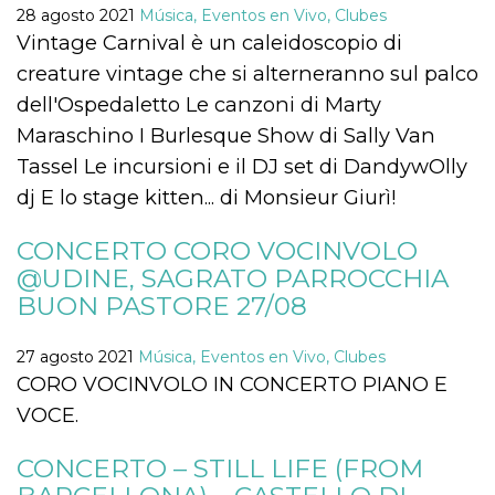
azar, la forma en
28 agosto 2021
Música, Eventos en Vivo, Clubes
que se usa
puede ser
Vintage Carnival è un caleidoscopio di
específico del
sitio, pero un
creature vintage che si alterneranno sul palco
buen ejemplo es
mantener un
dell'Ospedaletto Le canzoni di Marty
estado de inicio
de sesión para
Maraschino I Burlesque Show di Sally Van
un usuario entre
páginas.
Tassel Le incursioni e il DJ set di DandywOlly
m
1 año 1 mes
Esta cookie se
Stripe
dj E lo stage kitten... di Monsieur Giurì!
utiliza
m.stripe.com
generalmente
para el
CONCERTO CORO VOCINVOLO
rendimiento y la
optimización de
@UDINE, SAGRATO PARROCCHIA
los servicios de
procesamiento
BUON PASTORE 27/08
de pagos,
facilitando el
almacenamiento
27 agosto 2021
Música, Eventos en Vivo, Clubes
de contenidos
en el navegador
CORO VOCINVOLO IN CONCERTO PIANO E
para hacer que
las páginas se
VOCE.
carguen más
rápido.
CONCERTO – STILL LIFE (FROM
CookieScriptConsent
4 semanas 2
El servicio
CookieScript
días
Cookie-
oooh.events