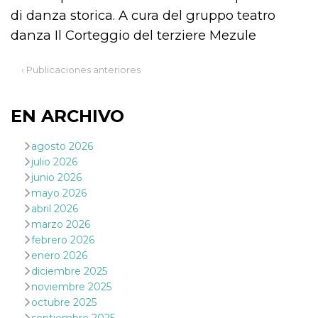
actividad
di danza storica. A cura del gruppo teatro
de sesió
sospecho
danza Il Corteggio del terziere Mezule
especial
la detecc
bots que
acceder a
‹ Publicaciones anteriores
servicio
también 
el perfil 
comport
EN ARCHIVO
asociado
cookie d
se elimin
agosto 2026
después 
días. Est
julio 2026
también 
junio 2026
través d
gusta y o
mayo 2026
botones 
etiqueta
abril 2026
Faceboo
marzo 2026
colocado
muchos s
febrero 2026
web dife
enero 2026
dpr
.facebook.com
1 semana
permette
diciembre 2025
controlla
noviembre 2025
funzione
su Faceb
octubre 2025
pulsante
piace”, r