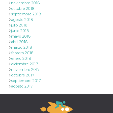
noviembre 2018
funzional
modifich
octubre 2018
dell'inter
septiembre 2018
vengono
agli uten
agosto 2018
nell'ambi
e
julio 2018
implemen
junio 2018
graduali,
garante
mayo 2018
un'esper
abril 2018
coerente
determin
marzo 2018
utente d
febrero 2018
esperime
enero 2018
diciembre 2017
noviembre 2017
octubre 2017
septiembre 2017
agosto 2017