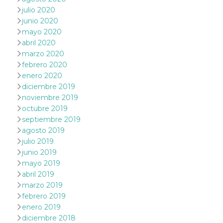
julio 2020
VISITOR_PRIVACY_METADATA
5 meses 4
Esta cook
YouTube
junio 2020
semanas
utiliza p
.youtube.com
almacena
mayo 2020
consenti
del usuar
abril 2020
opciones
marzo 2020
privacid
interacci
febrero 2020
sitio. Reg
enero 2020
datos sob
consenti
diciembre 2019
del visit
noviembre 2019
relación
diversas 
octubre 2019
y config
de privac
septiembre 2019
asegura
agosto 2019
sus prefe
sean hon
julio 2019
futuras s
junio 2019
__Secure-ROLLOUT_TOKEN
.youtube.com
5 meses 4
Utilizzat
mayo 2019
semanas
YouTube
abril 2019
gestire
l'implem
marzo 2019
e la
sperimen
febrero 2019
delle fun
enero 2019
Aiuta Go
controlla
diciembre 2018
nuove