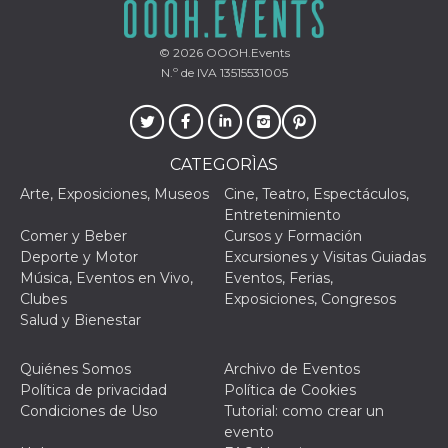
VISITOR_PRIVACY_METADATA
5 meses 4
Esta cook
YouTube
semanas
utiliza p
.youtube.com
© 2026
OOOH.Events
almacena
consenti
N.º de IVA 13515531005
del usuar
opciones
privacid
interacci
sitio. Reg
datos sob
CATEGORÌAS
consenti
del visit
Arte, Exposiciones, Museos
Cine, Teatro, Espectáculos,
relación
diversas 
Entretenimiento
y config
Comer y Beber
Cursos y Formación
de privac
asegura
Deporte y Motor
Excursiones y Visitas Guiadas
sus prefe
Música, Eventos en Vivo,
Eventos, Ferias,
sean hon
futuras s
Clubes
Exposiciones, Congresos
Salud y Bienestar
__Secure-ROLLOUT_TOKEN
.youtube.com
5 meses 4
Utilizzat
semanas
YouTube
gestire
l'implem
Quiénes Somos
Archivo de Eventos
e la
Política de privacidad
Política de Cookies
sperimen
delle fun
Condiciones de Uso
Tutorial: como crear un
Aiuta Go
evento
controlla
nuove