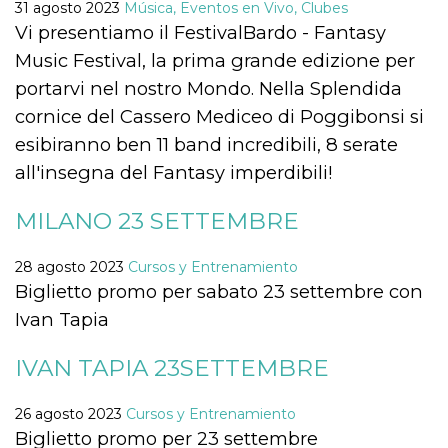
Cookies estrictamente necesarias
31 agosto 2023
Música, Eventos en Vivo, Clubes
Vi presentiamo il FestivalBardo - Fantasy
Cookies de preferencias
Music Festival, la prima grande edizione per
Las cookies estrictamente necesarias permiten
la funcionalidad principal del sitio web, como
portarvi nel nostro Mondo. Nella Splendida
el inicio de sesión de usuario y la gestión de
cornice del Cassero Mediceo di Poggibonsi si
cuentas. El sitio web no se puede utilizar
correctamente sin las cookies estrictamente
esibiranno ben 11 band incredibili, 8 serate
necesarias.
all'insegna del Fantasy imperdibili!
Proveedor /
Nombre
Vencimiento
Descripción
Dominio
MILANO 23 SETTEMBRE
cf_clearance
1 año
Esta cookie es
Cloudflare,
utilizada por el
Inc.
servicio
.oooh.events
CloudFlare para
28 agosto 2023
Cursos y Entrenamiento
identificar el
Biglietto promo per sabato 23 settembre con
tráfico web de
confianza y
Ivan Tapia
anular cualquier
restricción de
seguridad
IVAN TAPIA 23SETTEMBRE
basada en la
dirección IP del
visitante. Es
esencial para
26 agosto 2023
Cursos y Entrenamiento
apoyar las
funciones de
Biglietto promo per 23 settembre
seguridad de un