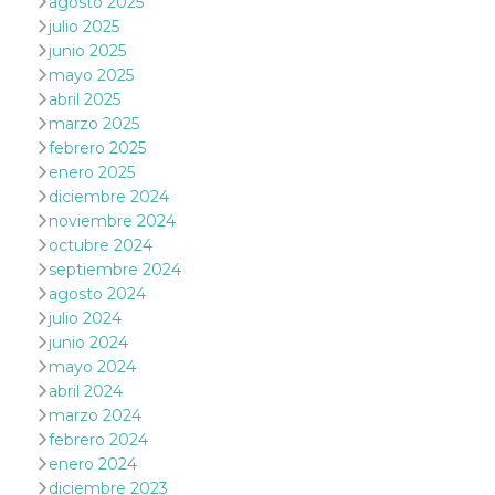
agosto 2025
julio 2025
junio 2025
mayo 2025
abril 2025
marzo 2025
Proveedor /
Nombre
Vencimiento
Descripc
febrero 2025
Dominio
enero 2025
c_user
4 semanas 2
Cookie de
Meta
diciembre 2024
días
de sesió
Platform Inc.
usuario.
.facebook.com
noviembre 2024
ser de se
octubre 2024
permane
durante 
septiembre 2024
datr
2 años
Esta coo
agosto 2024
Meta
identifica
Platform Inc.
julio 2024
navegado
.facebook.com
conecta 
junio 2024
Facebook
mayo 2024
directam
vinculad
abril 2024
usuario 
marzo 2024
Faceboo
individua
febrero 2024
Facebook
que se ut
enero 2024
ayudar c
diciembre 2023
seguridad