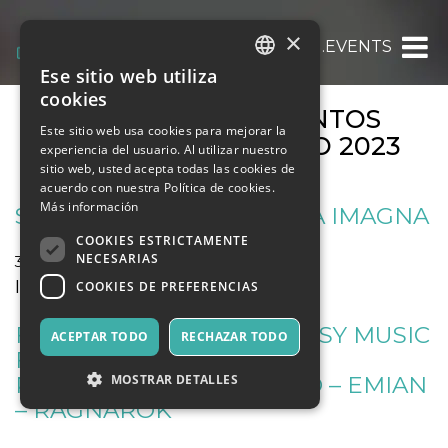
×
OOOH.EVENTS
Ese sitio web utiliza
ITALIAN
cookies
ARCHIVOS DE EVENTOS
ENGLISH
Este sitio web usa cookies para mejorar la
MENSUALES:
AGOSTO 2023
experiencia del usuario. Al utilizar nuestro
SPANISH
sitio web, usted acepta todas las cookies de
acuerdo con nuestra Política de cookies.
Más información
SERATA BUSINESS CORNA IMAGNA
COOKIES ESTRICTAMENTE
NECESARIAS
31 agosto 2023
Cursos y Entrenamiento
Introduzione business digitali
COOKIES DE PREFERENCIAS
FESTIVALBARDO – FANTASY MUSIC
ACEPTAR TODO
RECHAZAR TODO
FESTIVAL AL CASSERO DI
POGGIBONSI – 31 AGOSTO – EMIAN
MOSTRAR DETALLES
– RAGNAROK