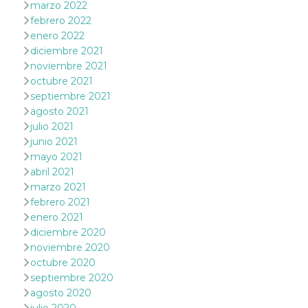
marzo 2022
le impos
della lin
febrero 2022
permetto
enero 2022
condivide
pagina.
diciembre 2021
noviembre 2021
fr
3 meses
Contiene
Meta
combina
Platform Inc.
octubre 2021
identific
.facebook.com
septiembre 2021
única de
navegado
agosto 2021
utiliza p
publicid
julio 2021
dirigida.
junio 2021
oo
5 años
Cookie d
Meta
mayo 2021
exclusió
Platform Inc.
abril 2021
anuncios
.facebook.com
marzo 2021
sb
2 años
Identific
Meta
febrero 2021
navegad
Platform Inc.
Faceboo
.facebook.com
enero 2021
autentica
diciembre 2020
marketin
cookies 
noviembre 2020
función
octubre 2020
específic
Faceboo
septiembre 2020
agosto 2020
usida
.facebook.com
Sesión
raccoglie
informaz