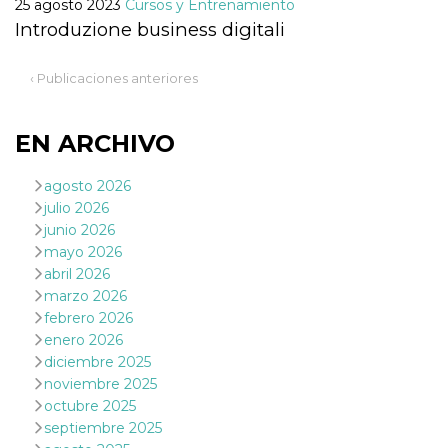
Script.com
25 agosto 2023
Cursos y Entrenamiento
utiliza esta
Introduzione business digitali
cookie para
recordar las
preferencias de
consentimiento
‹ Publicaciones anteriores
de cookies de
los visitantes. Es
necesario que el
banner de
EN ARCHIVO
cookies de
Cookie-
Script.com
agosto 2026
funcione
correctamente.
julio 2026
junio 2026
Declaración de almacenamiento
mayo 2026
Tipo de
abril 2026
Nombre
Descripción
almacenamiento
marzo 2026
fbssls_314278995690155
Almacenamiento
febrero 2026
de sesión
enero 2026
wpEmojiSettingsSupports
Almacenamiento
diciembre 2025
de sesión
noviembre 2025
cn_uc__
Almacenamiento
octubre 2025
local
septiembre 2025