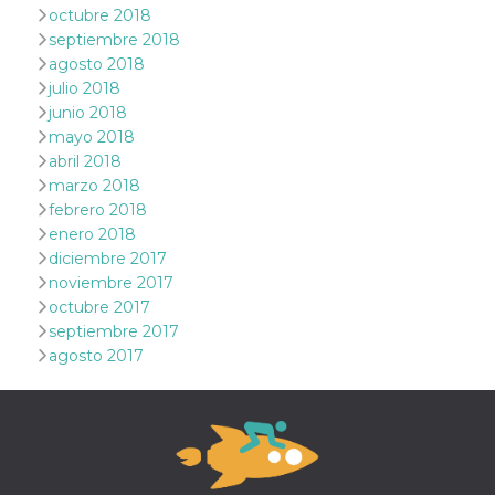
mantenie
octubre 2018
coherenc
septiembre 2018
sesión y
proporc
agosto 2018
servicios
julio 2018
personal
junio 2018
YSC
Sesión
YouTube
Google LLC
mayo 2018
configura
.youtube.com
cookie p
abril 2018
rastrear l
de video
marzo 2018
incrusta
febrero 2018
VISITOR_INFO1_LIVE
5 meses 4
Youtube 
Google LLC
enero 2018
semanas
esta coo
.youtube.com
diciembre 2017
realizar 
seguimie
noviembre 2017
las prefe
octubre 2017
del usua
los vide
septiembre 2017
Youtube
incrustad
agosto 2017
sitios; t
puede de
si el visi
sitio web
utilizand
versión 
antigua d
interfaz 
Youtube.