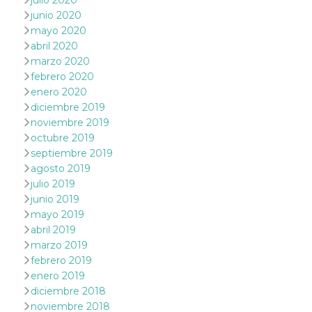
julio 2020
browser
dell'uten
junio 2020
dell'iden
mayo 2020
univoco, 
per perso
abril 2020
la pubbli
marzo 2020
gli utenti
febrero 2020
xs
3 meses
Se usa p
Meta
enero 2020
mantene
Platform Inc.
sesión
.facebook.com
diciembre 2019
noviembre 2019
__cf_bm
29 minutos
Esta cook
Cloudflare
58 segundos
utiliza p
Inc.
octubre 2019
distingui
.hubspot.com
septiembre 2019
humanos 
Esto es
agosto 2019
benefici
el sitio 
julio 2019
el fin de 
junio 2019
informes
sobre el 
mayo 2019
sitio web
abril 2019
_cfuvid
.hubspot.com
Sesión
Esta cook
marzo 2019
utiliza c
febrero 2019
de segui
de usuar
enero 2019
sesiones
optimizar
diciembre 2018
experienc
noviembre 2018
usuario