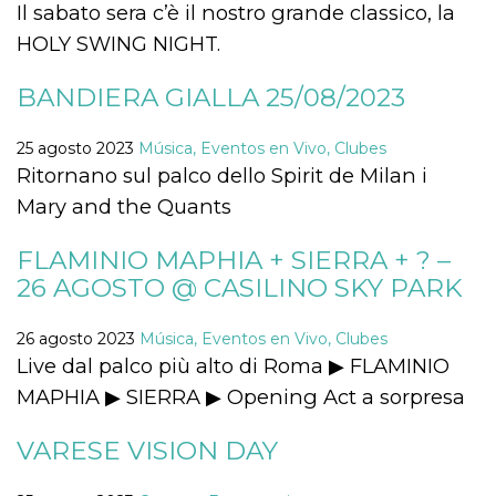
azar, la forma en
Il sabato sera c’è il nostro grande classico, la
que se usa
puede ser
HOLY SWING NIGHT.
específico del
sitio, pero un
buen ejemplo es
BANDIERA GIALLA 25/08/2023
mantener un
estado de inicio
de sesión para
un usuario entre
25 agosto 2023
Música, Eventos en Vivo, Clubes
páginas.
Ritornano sul palco dello Spirit de Milan i
m
1 año 1 mes
Esta cookie se
Stripe
Mary and the Quants
utiliza
m.stripe.com
generalmente
para el
rendimiento y la
FLAMINIO MAPHIA + SIERRA + ? –
optimización de
26 AGOSTO @ CASILINO SKY PARK
los servicios de
procesamiento
de pagos,
facilitando el
26 agosto 2023
Música, Eventos en Vivo, Clubes
almacenamiento
de contenidos
Live dal palco più alto di Roma ▶ FLAMINIO
en el navegador
para hacer que
MAPHIA ▶ SIERRA ▶ Opening Act a sorpresa
las páginas se
carguen más
rápido.
VARESE VISION DAY
CookieScriptConsent
4 semanas 2
El servicio
CookieScript
días
Cookie-
oooh.events