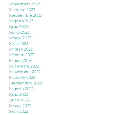
actividad
noviembre 2023
de sesió
octubre 2023
sospecho
especial
septiembre 2023
la detecc
agosto 2023
bots que
acceder a
julio 2023
servicio
también 
junio 2023
el perfil 
mayo 2023
comport
asociado
abril 2023
cookie d
marzo 2023
se elimin
después 
febrero 2023
días. Est
enero 2023
también 
través d
diciembre 2022
gusta y o
botones 
noviembre 2022
etiqueta
octubre 2022
Faceboo
colocado
septiembre 2022
muchos s
agosto 2022
web dife
julio 2022
dpr
.facebook.com
1 semana
permette
junio 2022
controlla
funzione
mayo 2022
su Faceb
abril 2022
pulsante
piace”, r