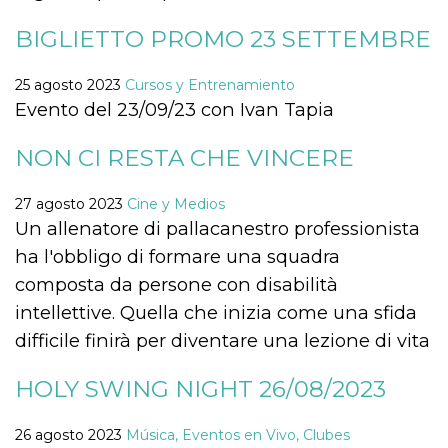
sitio web y
proporcionar
BIGLIETTO PROMO 23 SETTEMBRE
protección
contra visitantes
maliciosos.
25 agosto 2023
Cursos y Entrenamiento
wordpress_test_cookie
Sesión
Se utiliza en
Automattic
Evento del 23/09/23 con Ivan Tapia
sitios creados
Inc.
con Wordpress.
.oooh.events
Comprueba si el
NON CI RESTA CHE VINCERE
navegador tiene
habilitadas las
cookies
27 agosto 2023
Cine y Medios
PHPSESSID
Sesión
Cookie
PHP.net
Un allenatore di pallacanestro professionista
generada por
oooh.events
aplicaciones
ha l'obbligo di formare una squadra
basadas en el
lenguaje PHP.
composta da persone con disabilità
Este es un
identificador de
intellettive. Quella che inizia come una sfida
propósito
general que se
difficile finirà per diventare una lezione di vita
utiliza para
mantener las
variables de
sesión del
HOLY SWING NIGHT 26/08/2023
usuario.
Normalmente es
un número
26 agosto 2023
Música, Eventos en Vivo, Clubes
generado al